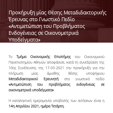
ΔΙΟΙΚΗΣΗ ΤΟΥ ΤΜΗΜΑΤΟΣ
Προκήρυξη μίας Θέσης Μεταδιδακτορικής
Έρευνας στο Γνωστικό Πεδίο
ΓΙΑ ΜΑΘΗΤΕΣ Γ' ΛΥΚΕΙΟΥ
«Αντιμετώπιση του Προβλήματος
ΑΝΘΡΩΠΙΝΟ ΔΥΝΑΜΙΚΟ
Ενδογένειας σε Οικονομετρικά
Υποδείγματα»
ΜΕΛΗ ΔΕΠ
ΑΦΥΠΗΡΕΤΗΣΑΝΤΑ ΜΕΛΗ ΔΕΠ
Το
Τμήμα
Οικονομικής
Επιστήμης
του
Οικονομικού
ΕΠΙΤΙΜΟΙ ΔΙΔΑΚΤΟΡΕΣ
Πανεπιστημίου
Αθηνών
αποφάσισε
,
κατά
τη
συνεδρίαση
της
10ης
Συνέλευσης
της
17-03-2021
την
προκήρυξη
για
την
ΜΕΤΑΔΙΔΑΚΤΟΡΕΣ
πλήρωση
μίας
άμισθης
θέσης
υποψήφιου
Μεταδιδακτορικού
Ερευνητή
στο
γνωστικό
πεδίο
ΕΙΔΙΚΟ ΠΡΟΣΩΠΙΚΟ
«
Αντιμετώπιση
του
προβλήματος
ενδογένειας
σε
οικονομετρικά
υποδείγματα
»
.
ΑΚΑΔΗΜΑΪΚΟΙ ΥΠΟΤΡΟΦΟΙ
Η καταληκτική ημερομηνία υποβολής των αιτήσεων είναι η
ΕΝΤΕΤΑΛΜΕΝΟΙ ΔΙΔΑΣΚΟΝΤΕΣ
14
η
Απριλίου 2021, ημέρα Τετάρτη.