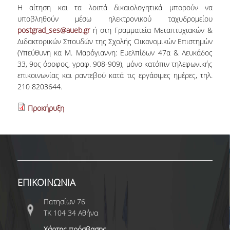
E.ΔΙ.Π.
Η αίτηση και τα λοιπά δικαιολογητικά μπορούν να
υποβληθούν μέσω ηλεκτρονικού ταχυδρομείου
ΕΠΙΣΤΗΜΟΝΙΚΟΙ ΣΥΝΕΡΓΑΤΕΣ
postgrad_ses@aueb.gr
ή στη Γραμματεία Μεταπτυχιακών &
Διδακτορικών Σπουδών της Σχολής Οικονομικών Επιστημών
Ε.Τ.Ε.Π
(Υπεύθυνη κα Μ. Μαρόγιαννη: Ευελπίδων 47α & Λευκάδος
ΔΙΟΙΚΗΤΙΚΟ ΠΡΟΣΩΠΙΚΟ
33, 9ος όροφος, γραφ. 908-909), μόνο κατόπιν τηλεφωνικής
επικοινωνίας και ραντεβού κατά τις εργάσιμες ημέρες, τηλ.
ΜΗΤΡΩΑ
210 8203644.
ΠΡΟΠΤΥΧΙΑΚΕΣ ΣΠΟΥΔΕΣ
Προκήρυξη
ΟΔΗΓΟΣ ΣΠΟΥΔΩΝ
ΠΡΟΓΡΑΜΜΑ ΚΑΙ ΚΑΤΕΥΘΥΝΣΕΙΣ ΣΠΟΥΔΩΝ
ΜΑΘΗΜΑΤΑ ΠΡΟΓΡΑΜΜΑΤΟΣ ΣΠΟΥΔΩΝ
ΕΠΙΚΟΙΝΩΝΙΑ
ΜΑΘΗΜΑΤΑ ΕΛΕΥΘΕΡΗΣ ΕΠΙΛΟΓΗΣ ΑΠΟ
Πατησίων 76
ΑΛΛΑ ΤΜΗΜΑΤΑ
ΤΚ 104 34 Αθήνα
ΔΗΛΩΣΕΙΣ ΜΑΘΗΜΑΤΩΝ
Χάρτης πρόσβασης