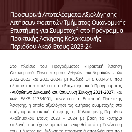
ΔΙΟΙΚΗΣΗ ΤΟΥ ΤΜΗΜΑΤΟΣ
Προσωρινά Αποτελέσματα Αξιολόγησης
Αιτήσεων Φοιτητών Τμήματος Οικονομικής
ΓΙΑ ΜΑΘΗΤΕΣ Γ' ΛΥΚΕΙΟΥ
Επιστήμης για Συμμετοχή στο Πρόγραμμα
ΑΝΘΡΩΠΙΝΟ ΔΥΝΑΜΙΚΟ
Πρακτικής Άσκησης Καλοκαιρινής
Περιόδου Ακαδ.Έτους 2023-24
ΜΕΛΗ ΔΕΠ
ΑΦΥΠΗΡΕΤΗΣΑΝΤΑ ΜΕΛΗ ΔΕΠ
Στο πλαίσιο του Προγράμματος «Πρακτική Άσκηση
ΕΠΙΤΙΜΟΙ ΔΙΔΑΚΤΟΡΕΣ
Οικονομικού Πανεπιστημίου Αθηνών ακαδημαϊκών ετών
2022-2023 και 2023-2024» με Κωδικό ΟΠΣ 6004518 που
ΜΕΤΑΔΙΔΑΚΤΟΡΕΣ
υλοποιείται στο πλαίσιο του Επιχειρησιακού Πρόγραμματος
«
Ανθρώπινο Δυναμικό και Κοινωνική Συνοχή 2021-2027
» και
ΕΙΔΙΚΟ ΠΡΟΣΩΠΙΚΟ
κωδ. ΕΛΚΕ 11354001, συνεδρίασε η Επιτροπή Πρακτικής
Άσκησης, η οποία αξιολόγησε τις αιτήσεις συμμετοχής στο
ΑΚΑΔΗΜΑΪΚΟΙ ΥΠΟΤΡΟΦΟΙ
πρόγραμμα πρακτικής άσκησης της Καλοκαιρινής Περίοδου
Ακαδημαϊκού Έτους 2023 – 2024 με βάση τα κριτήρια
ΕΝΤΕΤΑΛΜΕΝΟΙ ΔΙΔΑΣΚΟΝΤΕΣ
επιλογής που έχουν οριστεί και εγκριθεί από τη Συνέλευση
του Τμήματος και έκδωσε τα προσωρινά αποτελέσματα που