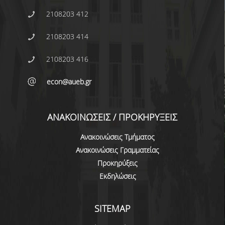
ΠΡΟΓΡΑΜΜΑ ERASMUS+
2108203 412
ΠΡΑΚΤΙΚΗ ΑΣΚΗΣΗ
2108203 414
ΓΕΝΙΚΕΣ ΠΛΗΡΟΦΟΡΙΕΣ
2108203 416
ΑΝΑΚΟΙΝΩΣΕΙΣ ΠΡΑΚΤΙΚΗΣ ΑΣΚΗΣΗΣ
econ@aueb.gr
ΚΑΘΗΓΗΤΕΣ-ΣΥΜΒΟΥΛΟΙ ΣΠΟΥΔΩΝ
ΑΝΑΚΟΙΝΩΣΕΙΣ / ΠΡΟΚΗΡΥΞΕΙΣ
ΔΙΑΔΙΚΑΣΙΑ ΠΑΡΑΠΟΝΩΝ ΦΟΙΤΗΤΩΝ
Ανακοινώσεις Τμήματος
ΒΕΒΑΙΩΣΗ ΓΝΩΣΗΣ ΠΛΗΡΟΦΟΡΙΚΗΣ ΚΑΙ
ΧΕΙΡΙΣΜΟΥ Η.Υ.
Ανακοινώσεις Γραμματείας
Προκηρύξεις
ΕΠΑΝΕΞΕΤΑΣΗ ΓΙΑ ΒΕΛΤΙΩΣΗ ΒΑΘΜΟΛΟΓΙΑΣ
Εκδηλώσεις
ΔΙΚΑΙΩΜΑ ΓΙΑ ΠΡΟΦΟΡΙΚΗ ΕΞΕΤΑΣΗ
SITEMAP
ΠΡΟΓΡΑΜΜΑ ΣΠΟΥΔΩΝ ΣΤΙΣ ΕΠΙΣΤΗΜΕΣ
ΤΗΣ ΑΓΩΓΗΣ ΚΑΙ ΤΗΣ ΕΚΠΑΙΔΕΥΣΗΣ