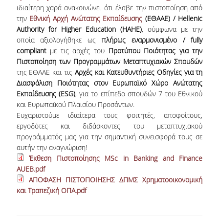
ΔΙΠΛΩΜΑΤΙΚΗ ΕΡΓΑΣΙΑ
ιδιαίτερη χαρά ανακοινώνει ότι έλαβε την πιστοποίηση από
την
Εθνική Αρχή Ανώτατης
Εκπαίδευση
ς
(ΕΘΑΑΕ) / Hellenic
ΟΔΗΓΟΣ ΣΠΟΥΔΩΝ
Authority for Higher Education (HAHE)
, σύμφωνα με την
οποία αξιολογήθηκε ως
πλήρως
εναρμονισμένο / fully
ΔΙΔΑΣΚΟΝΤΕΣ
compliant
με τις αρχές του
Προτύπου Ποιότητας για την
Πιστοποίηση των Προγραμμάτων Μεταπτυχιακών Σπουδών
ΚΑΝΟΝΙΣΜΟΣ ΣΠΟΥΔΩΝ
της ΕΘΑΑΕ και τις
Αρχές και Κατευθυντήριες Οδηγίες για τη
ΣΥΜΒΟΥΛΟΣ ΣΠΟΥΔΩΝ
Διασφάλιση Ποιότητας στον Ευρωπαϊκό Χώρο Ανώτατης
Εκπαίδευσης (ESG)
, για το επίπεδο σπουδών 7 του Εθνικού
ΕΞΩΤΕΡΙΚΗ ΣΥΜΒΟΥΛΕΥΤΙΚΗ ΕΠΙΤΡΟΠΗ
και Ευρωπαϊκού Πλαισίου Προσόντων.
Ευχαριστούμε ιδιαίτερα τους φοιτητές, αποφοίτους,
ΔΙΔΑΚΤΡΑ
εργοδότες και διδάσκοντες του μεταπτυχιακού
προγράμματός μας για την σημαντική συνεισφορά τους σε
ΥΠΟΤΡΟΦΙΕΣ
αυτήν την αναγνώριση!
Έκθεση Πιστοποίησης MSc in Banking and Finance
ΣΥΝΑΨΗ ΣΥΝΕΡΓΑΣΙΑΣ ΜΕ ΤΡΑΠΕΖΑ
AUEB.pdf
EUROBANK
ΑΠΟΦΑΣΗ ΠΙΣΤΟΠΟΙΗΣΗΣ ΔΠΜΣ Χρηματοοικονομική
και Τραπεζική ΟΠΑ.pdf
ΥΠΟΨΗΦΙΟΙ
ΣΕ ΠΟΙΟΥΣ ΑΠΕΥΘΥΝΕΤΑΙ