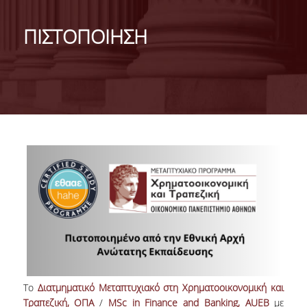
ΣΚΟΠΟΣ
ΠΙΣΤΟΠΟΙΗΣΗ
ΓΕΝΙΚΕΣ ΠΛΗΡΟΦΟΡΙΕΣ
ΠΡΟΓΡΑΜΜΑ ΣΠΟΥΔΩΝ
ΠΛΗΡΟΥΣ ΦΟΙΤΗΣΗΣ
ΔΙΑΡΚΕΙΑ ΣΠΟΥΔΩΝ
ΠΡΟΓΡΑΜΜΑ ΜΑΘΗΜΑΤΩΝ
ΔΙΠΛΩΜΑΤΙΚΗ ΕΡΓΑΣΙΑ
ΜΕΡΙΚΗΣ ΦΟΙΤΗΣΗΣ
ΔΙΑΡΚΕΙΑ ΣΠΟΥΔΩΝ
ΠΡΟΓΡΑΜΜΑ ΜΑΘΗΜΑΤΩΝ
Το
Διατμηματικό Μεταπτυχιακό στη Χρηματοοικονομική και
Τραπεζική, ΟΠΑ
/
MSc in Finance and Banking, AUEB
με