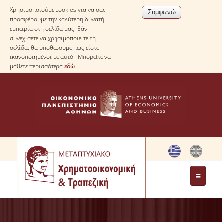
Χρησιμοποιούμε cookies για να σας
προσφέρουμε την καλύτερη δυνατή
εμπειρία στη σελίδα μας. Εάν
συνεχίσετε να χρησιμοποιείτε τη
σελίδα, θα υποθέσουμε πως είστε
ικανοποιημένοι με αυτό. Μπορείτε να
μάθετε περισσότερα
εδώ
ΤΟ ΠΡΟΓΡΑΜΜΑ
ΜΗΝΥΜΑ ΔΙΕΥΘΥΝΤΗ