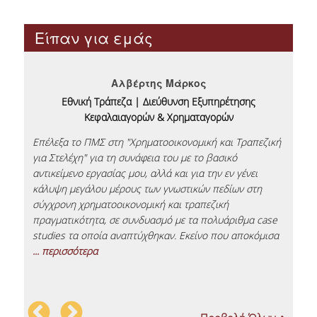
ΔΙΑΔΙΚΑΣΙΑ ΑΙΤΗΣΕΩΝ
Είπαν για εμάς
ΠΙΣΤΟΠΟΙΗΣΕΙΣ
Αλβέρτης Μάρκος
EΘΑΑΕ
Εθνική Τράπεζα | Διεύθυνση Εξυπηρέτησης
Κεφαλαιαγορών & Χρηματαγορών
CFA
" Η
ωσή
Επέλεξα το ΠΜΣ στη "Χρηματοοικονομική και Τραπεζική
Τρα
ACCA
για Στελέχη" για τη συνάφεια του με το βασικό
απο
αντικείμενο εργασίας μου, αλλά και για την εν γένει
πρό
ΚΑΡΙΕΡΑ
κάλυψη μεγάλου μέρους των γνωστικών πεδίων στη
πρα
και
σύγχρονη χρηματοοικονομική και τραπεζική
ιδι
πραγματικότητα, σε συνδυασμό με τα πολυάριθμα case
Ένα
ΕΡΕΥΝΑ
studies τα οποία αναπτύχθηκαν. Εκείνο που αποκόμισα
...
... περισσότερα
ΔΙΔΑΚΤΟΡΙΚΟ ΠΡΟΓΡΑΜΜΑ ΤΜΗΜΑΤΟΣ
ΔΙΕΘΝΩΝ ΚΑΙ ΕΥΡΩΠΑΪΚΩΝ ΟΙΚΟΝΟΜΙΚΩΝ
ΣΠΟΥΔΩΝ
ΔΙΔΑΚΤΟΡΙΚΟ ΠΡΟΓΡΑΜΜΑ ΤΜΗΜΑΤΟΣ