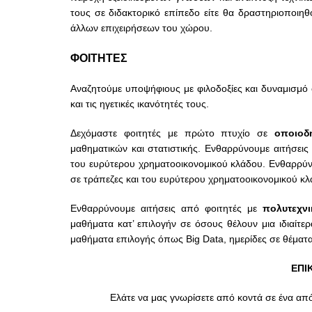
τους σε διδακτορικό
επίπεδο
είτε
θα δραστηριοποιηθο
άλλων
επιχειρήσεων
του χώρου.
ΦΟΙΤΗΤΕΣ
Αναζητούμε υποψήφιους με φιλοδοξίες και δυναμισμό
και τις ηγετικές ικανότητές τους.
Δεχόμαστε φοιτητές με πρώτο πτυχίο σε
οποιοδ
μαθηματικών και στατιστικής.
Ενθαρρύνουμε αιτήσει
του ευρύτερου χρηματοοικονομικού κλάδου.
Ενθαρρύν
σε τράπεζες και του ευρύτερου χρηματοοικονομικού κλ
Ενθαρρύνουμε αιτήσεις από φοιτητές με
πολυτεχνι
μαθήματα κατ’ επιλογήν σε όσους θέλουν μια ιδιαίτε
μαθήματα επιλογής όπως Big Data, ημερίδες σε θέματα
ΕΠΙ
Ελάτε να μας γνωρίσετε από κοντά σε ένα από