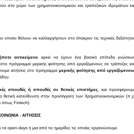
ύν στο χώρο των χρηματοοικονομικών και τραπεζικών ιδρυμάτων κα
 οι οποίοι θέλουν να καλλιεργήσουν στο έπακρον
τις
τεχνικές
δεξιότητε
ήποτε αντικείμενο
αρκεί να έχουν ένα βασικό
επίπεδο
γνώσεω
ς στο πρόγραμμα
μερικής φοίτησης
από
εργαζόμενους
σε τράπεζες κα
ουμε αιτήσεις στο πρόγραμμα
μερικής φοίτησης από εργαζόμενου
άδου.
κές σπουδές ή σπουδές σε θετικές επιστήμες
,
και
προσφέρουμ
ρα θετική κατεύθυνση στην
προσέγγιση
των
Χρηματοοικονομικών (π.χ
 όπως Fintech).
ΚΟΙΝΩΝΙΑ
-
ΑΙΤΗΣΕΙΣ
 τα open-days ή μια από τις ημερίδες τις οποίες οργανώνουμε.