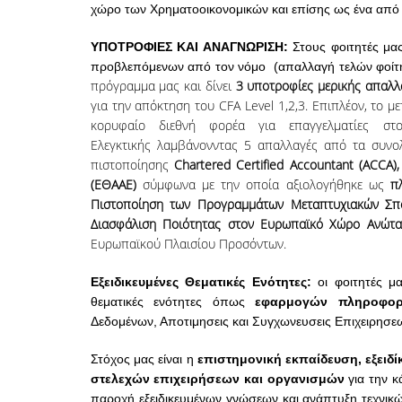
χώρο των Χρηματοοικονομικών και επίσης ως ένα από
ΥΠΟΤΡΟΦΙΕΣ ΚΑΙ ΑΝΑΓΝΩΡΙΣΗ:
Στους φοιτητές μα
προβλεπόμενων από τον νόμο
(απαλλαγή τελών φοίτ
πρόγραμμα μας και δίνει
3 υποτροφίες μερικής απαλλ
για την απόκτηση του CFA Level 1,2,3.
Επιπλέον, το μ
κορυφαίο διεθνή φορέα για επαγγελματίες στου
Ελεγκτικής λαμβάνονντας 5 απαλλαγές από τα συνολ
πιστοποίησης
Chartered Certified Accountant (ACCA)
(ΕΘΑΑΕ)
σύμφωνα με την οποία αξιολογήθηκε ως
π
Πιστοποίηση των Προγραμμάτων Μεταπτυχιακών Σ
Διασφάλιση Ποιότητας στον Ευρωπαϊκό Χώρο Ανώτα
Ευρωπαϊκού Πλαισίου Προσόντων.
Εξειδικευμένες Θεματικές Ενότητες:
οι φοιτητές μ
θεματικές
ενότητες
όπως
εφαρμογών πληροφο
Δεδομένων, Αποτιμησεις και Συγχωνευσεις Επιχειρησε
Στόχος μας είναι η
επιστημονική εκπαίδευση, εξειδ
στελεχών επιχειρήσεων και οργανισμών
για την 
παροχή εξειδικευμένων γνώσεων και
ανάπτυξη
τεχνικ