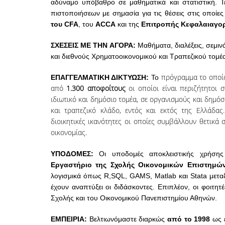
αδύναμο υπόβαθρο σε μαθηματικά και στατιστική. Τ
πιστοποιήσεων με σημασία για τις θέσεις στις οποί
του CFA
, του
ACCA
και της
Επιτροπής Κεφαλαιαγο
ΣΧΕΣΕΙΣ ΜΕ ΤΗΝ ΑΓΟΡΑ:
Μαθήματα, διαλέξεις, σεμινά
και διεθνούς Χρηματοοικονομικού και Τραπεζικού τομέ
πρόγραμμα το οποίο 
ΕΠΑΓΓΕΛΜΑΤΙΚΗ ΔΙΚΤΥΩΣΗ:
To
από
1.300 αποφοίτους
οι οποίοι είναι περιζήτητοι 
ιδιωτικό και δημόσιο τομέα, σε οργανισμούς και δημό
και τραπεζικό κλάδο, εντός και εκτός της Ελλάδας. 
διοικητικές ικανότητες οι οποίες συμβάλλουν θετικά 
οικονομίας
.
ΥΠΟΔΟΜΕΣ:
Οι υποδομές αποκλειστικής χρήση
Εργαστήριο
της Σχολής Οικονομικών Επιστημών
λογισμικά όπως R,
SQL, GAMS, Matlab και Stata μετα
έχουν
αναπτύξει οι διδάσκοντες. Επιπλέον, οι φοιτη
Σχολής και του Οικονομικού Πανεπιστημίου Αθηνών.
ΕΜΠΕΙΡΙΑ:
Βελτιωνόμαστε διαρκώς
από το 1998
ως 