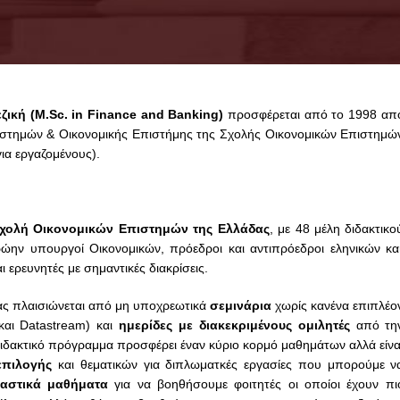
ε
ζ
ι
κ
ή
(M.Sc. in Finance and Banking)
προσφέρεται από το 1998 απ
ιστημών & Οικονομικής Επιστήμης
της Σχολής Οικονομικών Επιστημώ
ια εργαζομένους).
Μασούρας Χρήστος
Η συμμετοχή μου στο ΠΜΣ Τραπε
Σχολή Oικονομικών Επιστημών της Ελλάδας
, με 48
μέλη
διδακτικο
και Χρηματοοικονομικής για Στελέ
ρώην υπουργοί Οικονομικών, πρόεδροι
και
αντιπρόεδροι
εληνικών κα
το υψηλού επιπέδου διδακτικό
ι ερευνητές
με
σημαντικές
διακρίσεις.
προσωπικό και την άρτια οργάνω
μου έδωσε την ευκαιρία να αποκ
ς πλαισιώνεται από μη υποχρεωτικά
σεμινάρια
χωρίς
κανένα επιπλέο
τεχνικές γνώσεις ικανές να ωθήσο
και Datastream) και
ημερίδες
με
διακεκριμένους
ομιλητές
από τη
επαγγελματική μου εξέλιξη. Θεωρ
διδακτικό πρόγραμμα προσφέρει έναν κύριο κορμό μαθημάτων αλλά είνα
είναι το πληρέστερο μεταπτυχιακ
πιλογής
και θεματικών για διπλωματκές εργασίες που μπορούμε ν
πρόγραμμα σπουδών στους κλάδ
αστικά
μαθήματα
για να
βοηθήσουμε
φοιτητές
οι οποίοι έχουν πι
Τραπεζικής και των
... περισσότερ