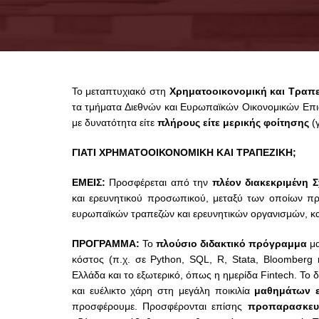
Το μεταπτυχιακό στη
Χ
ρ
η
μ
α
τ
ο
ο
ι
κ
ο
ν
ο
μ
ι
κ
ή
κ
α
ι
Τ
ρ
α
π
τα τμήματα Διεθνών και Ευρωπαϊκών Οικονομικών Επ
με δυνατότητα είτε
πλήρους είτε μερικής φοίτησης
(γ
ΓΙΑΤΙ ΧΡΗΜΑΤΟΟΙΚΟΝΟΜΙΚΗ ΚΑΙ ΤΡΑΠΕΖΙΚΗ;
ΕΜΕΙΣ:
Προσφέρεται από την
πλέον διακεκριμένη 
και ερευνητικού προσωπικού, μεταξύ των οποίων π
ευρωπαϊκών τραπεζών και ερευνητικών οργανισμών, κα
ΠΡΟΓΡΑΜΜΑ:
Το
πλούσιο διδακτικό πρόγραμμα
μα
κόστος (π.χ. σε Python, SQL, R, Stata, Bloomberg 
Ελλάδα και το εξωτερικό, όπως η ημερίδα Fintech
. Το 
και ευέλικτο χάρη στη μεγάλη
ποικιλία
μαθημάτων
ε
προσφέρουμε.
Προσφέρονται επίσης
προπαρασκευ