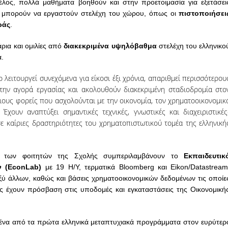
έλος, πολλά μαθήματα βοηθούν και στην προετοιμασία για εξετάσει
ες μπορούν να εργαστούν στελέχη του χώρου, όπως οι
πιστοποιήσει
ράς
.
ρια και ομιλίες από
διακεκριμένα
υψηλόβαθμα
στελέχη
του ελληνικο
α.
λειτουργεί συνεχόμενα για είκοσι έξι χρόνια, απαριθμεί περισσότερου
στην αγορά εργασίας και ακολουθούν διακεκριμένη σταδιοδρομία στο
σιους φορείς που ασχολούνται με την οικονομία, τον χρηματοοικονομικ
Έχουν αναπτύξει σημαντικές τεχνικές, γνωστικές και διαχειριστικές
σε καίριες δραστηριότητες του χρηματοπιστωτικού τομέα της ελληνική
ς των φοιτητών της Σχολής συμπεριλαμβάνουν το
Εκπαιδευτικ
 (EconLab)
με 19 Η/Υ, τερματικά Bloomberg και Eikon/Datastream
ξύ άλλων, καθώς και βάσεις χρηματοοικονομικών δεδομένων τις
οποίε
τές έχουν πρόσβαση στις υποδομές και
εγκαταστάσεις
της
Οικονομική
ένα από τα πρώτα ελληνικά
μεταπτυχιακά
προγράμματα
στον ευρύτερ