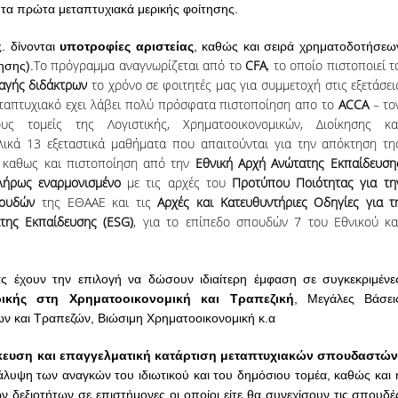
 τα
πρώτα
μεταπτυχιακά
μερικής φοίτησης.
ς.
δίνονται
υποτροφίες αριστείας
, καθώς και
σειρά
χρηματοδοτήσεω
Το πρόγραμμα αναγνωρίζεται από το
CFA
, το οποίο πιστοποιεί τ
ησης).
αγής διδάκτρων
το χρόνο σε φοιτητές μας για συμμετοχή στις εξετάσει
εταπτυχιακό εχει λάβει πολύ πρόσφατα πιστοποίηση απο το
ACCA
– το
ς τομείς της Λογιστικής, Χρηματοοικονομικών, Διοίκησης κα
ικά 13 εξεταστικά μαθήματα που απαιτούνται για την απόκτηση τη
,
καθως και
πιστοποίηση από την
Εθνική Αρχή Ανώτατης
Εκπαίδευση
λήρως
εναρμονισμένο
με τις αρχές του
Προτύπου Ποιότητας για τη
πουδών
της ΕΘΑΑΕ και τις
Αρχές και Κατευθυντήριες Οδηγίες για τ
της Εκπαίδευσης (ESG)
, για το επίπεδο σπουδών 7 του Εθνικού κα
ας έχουν την επιλογή να δώσουν ιδιαίτερη έμφαση
σε συγκεκριμένε
ρικής
στη Χρηματοοικονομική και Τραπεζική
, Μεγάλες Βάσει
ων και Τραπεζών, Βιώσιμη Χρηματοοικονομική κ.α
ίκευση και επαγγελματική
κατάρτιση
μεταπτυχιακών
σπουδαστών
κάλυψη των
αναγκών
του
ιδιωτικού και του δημόσιου τομέα, καθώς και 
ών
δεξιοτήτων σε επιστήμονες οι οποίοι είτε θα συνεχίσουν τις σπουδέ