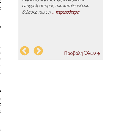
ς
επαγγελματισμός των καταξιωμένων
Το μεταπτυχι
ς
διδασκόντων, η
... περισσότερα
ύ
ς
ν
Προβολή Όλων
ό
-
ς
ό
,
ς
ς
ο