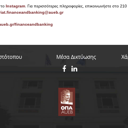
στο
Ιnstagram
.
Για περισσότερες πληροφορίες, επικοινωνήστε στo 210
riat.financeandbanking@aueb.gr
.aueb.gr/financeandbanking
Ιστότοπου
Μέσα Δικτύωσης
Χά