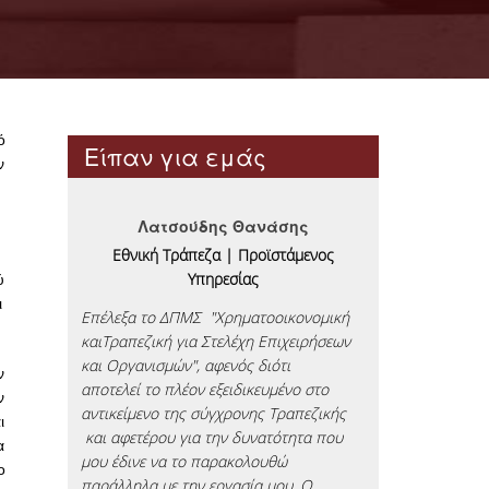
ό
Είπαν για εμάς
ν
Λατσούδης Θανάσης
Κο
Εθνική Τράπεζα | Προϊστάμενος
IMCG BRANDS
ζικής
Υπηρεσίας
ύ
χη, με
Η απόφαση μο
ι
Επέλεξα τo ΔΠΜΣ "Χρηματοοικονομική
εντάσσεται σ
σή του,
καιΤραπεζική για Στελέχη Επιχειρήσεων
ανάγκη που υπ
τήσω
και Οργανισμών", αφενός διότι
χώρο για συν
ν
υν την
αποτελεί το πλέον εξειδικευμένο στο
εκπαίδευση, β
ν
ώ ότι
αντικείμενο της σύγχρονης Τραπεζικής
επαγγελματικ
ι
ό
και αφετέρου για την δυνατότητα που
θερμά ότι η 
α
ους της
μου έδινε να το παρακολουθώ
αποτελεί το σ
ο
α
παράλληλα με την εργασία μου. Ο
κάθε μελλοντι