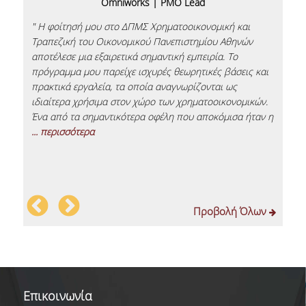
Οmniworks | PMO Lead
ΕΠΙΚΟΙΝΩΝΙΑ ΜΕ ΤΟ Δ.Π.Μ.Σ.
" Η φοίτησή μου στο ΔΠΜΣ Χρηματοοικονομική και
Το 
ce &
Τραπεζική του Οικονομικού Πανεπιστημίου Αθηνών
πώ,
ΔΙΑΔΙΚΑΣΙΑ ΔΙΑΧΕΙΡΙΣΗΣ ΠΑΡΑΠΟΝΩΝ
αποτέλεσε μια εξαιρετικά σημαντική εμπειρία. Το
επι
αι
πρόγραμμα μου παρείχε ισχυρές θεωρητικές βάσεις και
μου
ΜΕΣΑ ΚΟΙΝΩΝΙΚΗΣ ΔΙΚΤΥΩΣΗΣ
πρακτικά εργαλεία, τα οποία αναγνωρίζονται ως
το 
ση
ιδιαίτερα χρήσιμα στον χώρο των χρηματοοικονομικών.
και
LINKEDIN
Ένα από τα σημαντικότερα οφέλη που αποκόμισα ήταν η
τις
FACEBOOK
... περισσότερα
INSTAGRAM
ΧΡΗΣΙΜΟΙ ΣΥΝΔΕΣΜΟΙ
Προβολή Όλων
U-REGISTER
WEBMAIL
Ε-ΓΡΑΜΜΑΤΕΙΑ
Επικοινωνία