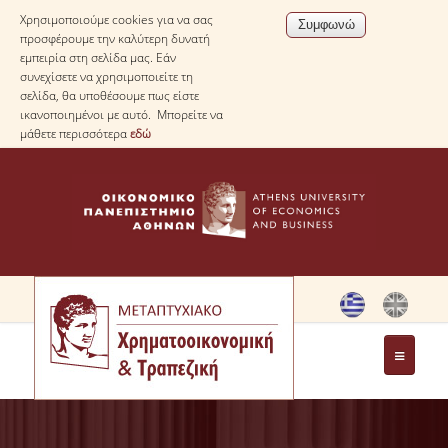
Χρησιμοποιούμε cookies για να σας
προσφέρουμε την καλύτερη δυνατή
εμπειρία στη σελίδα μας. Εάν
συνεχίσετε να χρησιμοποιείτε τη
σελίδα, θα υποθέσουμε πως είστε
ικανοποιημένοι με αυτό. Μπορείτε να
μάθετε περισσότερα
εδώ
ΤΟ ΠΡΟΓΡΑΜΜΑ
ΜΗΝΥΜΑ ΔΙΕΥΘΥΝΤΗ