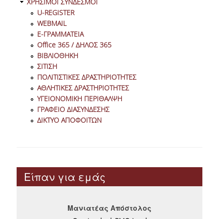
ΧΡΗΣΙΜΟΙ ΣΥΝΔΕΣΜΟΙ
OΙΚΟΝΟΜΙΚΗΣ ΕΠΙΣΤΗΜΗΣ
U-REGISTER
WEBMAIL
ΕΚΠΑΙΔΕΥΤΙΚΟ ΕΡΓΑΣΤΗΡΙΟ ΣΧΟΛΗΣ ΟΙΚ.
Ε-ΓΡΑΜΜΑΤΕΙΑ
ΕΠΙΣΤΗΜΩΝ (ECONLAB)
Office 365 / ΔΗΛΟΣ 365
ΒΙΒΛΙΟΘΗΚΗ
ΕΡΓΑΣΤΗΡΙΟ ΠΑΡΑΚΟΛΟΥΘΗΣΗΣ ΚΑΙ
ΣΙΤΙΣΗ
ΑΝΑΛΥΣΗΣ ΕΥΡΩΠΑΪΚΩΝ ΥΠΟΘΕΣΕΩΝ
ΠΟΛΙΤΙΣΤΙΚΕΣ ΔΡΑΣΤΗΡΙΟΤΗΤΕΣ
(EUROLAB)
ΑΘΛΗΤΙΚΕΣ ΔΡΑΣΤΗΡΙΟΤΗΤΕΣ
ΥΓΕΙΟΝΟΜΙΚΗ ΠΕΡΙΘΑΛΨΗ
ΔΙΑΣΦΑΛΙΣΗ ΠΟΙΟΤΗΤΑΣ
ΓΡΑΦΕΙΟ ΔΙΑΣΥΝΔΕΣΗΣ
ΔΙΚΤΥΟ ΑΠΟΦΟΙΤΩΝ
ΠΟΛΙΤΙΚΗ ΠΟΙΟΤΗΤΑΣ
ΠΙΣΤΟΠΟΙΗΣΗ
ΑΞΙΟΛΟΓΗΣΗ ΕΚΠΑΙΔΕΥΤΙΚΟΥ ΕΡΓΟΥ
Είπαν για εμάς
ΜΟΔΙΠ
ΕΠΙΚΟΙΝΩΝΙΑ
Μανιατέας Απόστολος