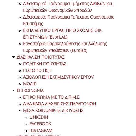
Διδακτορικό Πρόγραμμα Τμήματος Διεθνών και
Ευρωπαϊκών Οικονομικών Σπουδών
ΔΙΑΔΙΚΑΣΙΑ ΑΙΤΗΣΕΩΝ
Διδακτορικό Πρόγραμμα Τμήματος Oικονομικής
Επιστήμης
ΠΙΣΤΟΠΟΙΗΣΕΙΣ
ΕΚΠΑΙΔΕΥΤΙΚΟ ΕΡΓΑΣΤΗΡΙΟ ΣΧΟΛΗΣ ΟΙΚ.
ΕΠΙΣΤΗΜΩΝ (EconLAb)
EΘΑΑΕ
Εργαστήριο Παρακολούθησης και Ανάλυσης
Ευρωπαϊκών Υποθέσεων (Eurolab)
CFA
ΔΙΑΣΦΑΛΙΣΗ ΠΟΙΟΤΗΤΑΣ
ΠΟΛΙΤΙΚΗ ΠΟΙΟΤΗΤΑΣ
ACCA
ΠΙΣΤΟΠΟΙΗΣΗ
ΑΞΙΟΛΟΓΗΣΗ ΕΚΠΑΙΔΕΥΤΙΚΟΥ ΕΡΓΟΥ
ΚΑΡΙΕΡΑ
ΜΟΔΙΠ
ΕΠΙΚΟΙΝΩΝΙΑ
ΕΡΕΥΝΑ
ΕΠΙΚΟΙΝΩΝΙΑ ΜΕ ΤΟ Δ.Π.Μ.Σ.
ΔΙΑΔΙΚΑΣΙΑ ΔΙΑΧΕΙΡΙΣΗΣ ΠΑΡΑΠΟΝΩΝ
ΜΕΣΑ ΚΟΙΝΩΝΙΚΗΣ ΔΙΚΤΥΩΣΗΣ
ΔΙΔΑΚΤΟΡΙΚΟ ΠΡΟΓΡΑΜΜΑ ΤΜΗΜΑΤΟΣ
ΔΙΕΘΝΩΝ ΚΑΙ ΕΥΡΩΠΑΪΚΩΝ ΟΙΚΟΝΟΜΙΚΩΝ
LINKEDIN
ΣΠΟΥΔΩΝ
FACEBOOK
INSTAGRAM
ΔΙΔΑΚΤΟΡΙΚΟ ΠΡΟΓΡΑΜΜΑ ΤΜΗΜΑΤΟΣ