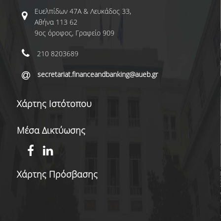
OFFICE 365 / ΔΗΛΟΣ 365
Ευελπίδων 47Α & Λευκάδος 33,
ΒΙΒΛΙΟΘΗΚΗ
Αθήνα 113 62
9ος όροφος, Γραφείο 909
ΣΙΤΙΣΗ
210 8203689
ΠΟΛΙΤΙΣΤΙΚΕΣ ΔΡΑΣΤΗΡΙΟΤΗΤΕΣ
secretariat.financeandbanking@aueb.gr
ΑΘΛΗΤΙΚΕΣ ΔΡΑΣΤΗΡΙΟΤΗΤΕΣ
ΥΓΕΙΟΝΟΜΙΚΗ ΠΕΡΙΘΑΛΨΗ
Χάρτης Ιστότοπου
ΓΡΑΦΕΙΟ ΔΙΑΣΥΝΔΕΣΗΣ
Μέσα Δικτύωσης
ΔΙΚΤΥΟ ΑΠΟΦΟΙΤΩΝ
Χάρτης Πρόσβασης