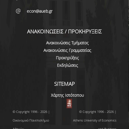
ΠΡΟΓΡΑΜΜΑ ERASMUS+
econ@aueb.gr
ΠΡΑΚΤΙΚΗ ΑΣΚΗΣΗ
ΑΝΑΚΟΙΝΩΣΕΙΣ / ΠΡΟΚΗΡΥΞΕΙΣ
ΓΕΝΙΚΕΣ ΠΛΗΡΟΦΟΡΙΕΣ
Ανακοινώσεις Τμήματος
ΑΝΑΚΟΙΝΩΣΕΙΣ ΠΡΑΚΤΙΚΗΣ ΑΣΚΗΣΗΣ
Ανακοινώσεις Γραμματείας
ΚΑΘΗΓΗΤΕΣ-ΣΥΜΒΟΥΛΟΙ ΣΠΟΥΔΩΝ
Προκηρύξεις
Εκδηλώσεις
ΔΙΑΔΙΚΑΣΙΑ ΠΑΡΑΠΟΝΩΝ ΦΟΙΤΗΤΩΝ
ΒΕΒΑΙΩΣΗ ΓΝΩΣΗΣ ΠΛΗΡΟΦΟΡΙΚΗΣ ΚΑΙ
SITEMAP
ΧΕΙΡΙΣΜΟΥ Η.Υ.
Χάρτης Ιστότοπου
ΕΠΑΝΕΞΕΤΑΣΗ ΓΙΑ ΒΕΛΤΙΩΣΗ ΒΑΘΜΟΛΟΓΙΑΣ
ΔΙΚΑΙΩΜΑ ΓΙΑ ΠΡΟΦΟΡΙΚΗ ΕΞΕΤΑΣΗ
© Copyright 1996 - 2026 |
© Copyright 1996 - 2026 |
ΠΡΟΓΡΑΜΜΑ ΣΠΟΥΔΩΝ ΣΤΙΣ ΕΠΙΣΤΗΜΕΣ
Οικονομικό Πανεπιστήμιο
Athens University of Economics
ΤΗΣ ΑΓΩΓΗΣ ΚΑΙ ΤΗΣ ΕΚΠΑΙΔΕΥΣΗΣ
Αθηνών
and Business