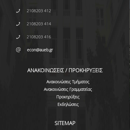
ΠΡΟΓΡΑΜΜΑ ERASMUS+
2108203 412
ΠΡΑΚΤΙΚΗ ΑΣΚΗΣΗ
2108203 414
ΓΕΝΙΚΕΣ ΠΛΗΡΟΦΟΡΙΕΣ
2108203 416
ΑΝΑΚΟΙΝΩΣΕΙΣ ΠΡΑΚΤΙΚΗΣ ΑΣΚΗΣΗΣ
econ@aueb.gr
ΚΑΘΗΓΗΤΕΣ-ΣΥΜΒΟΥΛΟΙ ΣΠΟΥΔΩΝ
ΔΙΑΔΙΚΑΣΙΑ ΠΑΡΑΠΟΝΩΝ ΦΟΙΤΗΤΩΝ
ΑΝΑΚΟΙΝΩΣΕΙΣ / ΠΡΟΚΗΡΥΞΕΙΣ
ΒΕΒΑΙΩΣΗ ΓΝΩΣΗΣ ΠΛΗΡΟΦΟΡΙΚΗΣ ΚΑΙ
Ανακοινώσεις Τμήματος
ΧΕΙΡΙΣΜΟΥ Η.Υ.
Ανακοινώσεις Γραμματείας
Προκηρύξεις
ΕΠΑΝΕΞΕΤΑΣΗ ΓΙΑ ΒΕΛΤΙΩΣΗ ΒΑΘΜΟΛΟΓΙΑΣ
Εκδηλώσεις
ΔΙΚΑΙΩΜΑ ΓΙΑ ΠΡΟΦΟΡΙΚΗ ΕΞΕΤΑΣΗ
ΠΡΟΓΡΑΜΜΑ ΣΠΟΥΔΩΝ ΣΤΙΣ ΕΠΙΣΤΗΜΕΣ
SITEMAP
ΤΗΣ ΑΓΩΓΗΣ ΚΑΙ ΤΗΣ ΕΚΠΑΙΔΕΥΣΗΣ