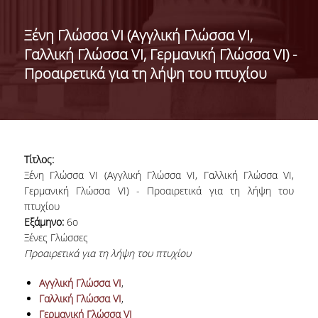
ΔΙΟΙΚΗΣΗ ΤΟΥ ΤΜΗΜΑΤΟΣ
Ξένη Γλώσσα VI (Αγγλική Γλώσσα VI,
Γαλλική Γλώσσα VI, Γερμανική Γλώσσα VI) -
ΓΙΑ ΜΑΘΗΤΕΣ Γ' ΛΥΚΕΙΟΥ
Προαιρετικά για τη λήψη του πτυχίου
ΑΝΘΡΩΠΙΝΟ ΔΥΝΑΜΙΚΟ
ΜΕΛΗ ΔΕΠ
ΑΦΥΠΗΡΕΤΗΣΑΝΤΑ ΜΕΛΗ ΔΕΠ
Τίτλος:
ΕΠΙΤΙΜΟΙ ΔΙΔΑΚΤΟΡΕΣ
Ξένη Γλώσσα VI (Αγγλική Γλώσσα VI, Γαλλική Γλώσσα VI,
Γερμανική Γλώσσα VI) - Προαιρετικά για τη λήψη του
ΜΕΤΑΔΙΔΑΚΤΟΡΕΣ
πτυχίου
Εξάμηνο:
6ο
ΕΙΔΙΚΟ ΠΡΟΣΩΠΙΚΟ
Ξένες Γλώσσες
Προαιρετικά για τη λήψη του πτυχίου
ΑΚΑΔΗΜΑΪΚΟΙ ΥΠΟΤΡΟΦΟΙ
Αγγλική Γλώσσα VI
,
ΕΝΤΕΤΑΛΜΕΝΟΙ ΔΙΔΑΣΚΟΝΤΕΣ
Γαλλική Γλώσσα VI
,
Γερμανική Γλώσσα VI