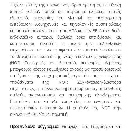
E.ΔΙ.Π.
Συγκεντρώσεις της οικονομικής δραστηριότητας σε εθνική
(αστικά κέντρα), τοπική και παγκόσμια κλίμακα.
Τοπικές
ΕΠΙΣΤΗΜΟΝΙΚΟΙ ΣΥΝΕΡΓΑΤΕΣ
εξωτερικές οικονομίες
του
Marshall
και περιφερειακή
εξειδίκευση
: βιομηχανικές και τεχνολογικές συσπειρώσεις
Ε.Τ.Ε.Π
και αστικές συγκεντρώσεις στις ΗΠΑ και την ΕΕ. Διακλαδικό-
ΔΙΟΙΚΗΤΙΚΟ ΠΡΟΣΩΠΙΚΟ
ενδοκλαδικό εμπόριο, διεθνείς ροές επενδύσεων και
καταμερισμός εργασίας: ο ρόλος των πολυεθνικών
ΜΗΤΡΩΑ
επιχειρήσεων και των περιφερειακών εμπορικών ενώσεων.
Το
θεωρητικό πλαίσιο της νέας οικονομικής γεωγραφίας
ΠΡΟΠΤΥΧΙΑΚΕΣ ΣΠΟΥΔΕΣ
(ΝΟΓ): Εσωτερικές και εξωτερικές οικονομίες κλίμακας,
μεταφορικό κόστος και μέγεθος αγοράς ως προσδιοριστικοί
ΟΔΗΓΟΣ ΣΠΟΥΔΩΝ
παράγοντες της επιχειρηματικής εγκατάστασης στο χώρο.
Υποδείγματα της ΝΟΓ: Συγκέντρωση-διασπορά
ΠΡΟΓΡΑΜΜΑ ΚΑΙ ΚΑΤΕΥΘΥΝΣΕΙΣ ΣΠΟΥΔΩΝ
επιχειρήσεων, με πολλαπλά σημεία ισορροπίας, σε συνθήκες
ατελούς ανταγωνισμού και οικονομικής ολοκλήρωσης.
ΜΑΘΗΜΑΤΑ ΠΡΟΓΡΑΜΜΑΤΟΣ ΣΠΟΥΔΩΝ
Επιπτώσεις στο επίπεδο ευημερίας των κεντρικών και
περιφερειακών περιφερειών. Η συμβολή της ΝΟΓ στην
ΜΑΘΗΜΑΤΑ ΕΛΕΥΘΕΡΗΣ ΕΠΙΛΟΓΗΣ ΑΠΟ
οικονομική θεωρία και πολιτική.
ΑΛΛΑ ΤΜΗΜΑΤΑ
Προτεινόμενο σύγγραμμα
: Εισαγωγή στα Γεωγραφικά και
ΔΗΛΩΣΕΙΣ ΜΑΘΗΜΑΤΩΝ