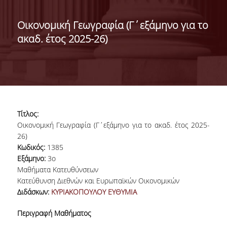
ΔΙΟΙΚΗΣΗ ΤΟΥ ΤΜΗΜΑΤΟΣ
Οικονομική Γεωγραφία (Γ΄εξάμηνο για το
ακαδ. έτος 2025-26)
ΓΙΑ ΜΑΘΗΤΕΣ Γ' ΛΥΚΕΙΟΥ
ΑΝΘΡΩΠΙΝΟ ΔΥΝΑΜΙΚΟ
ΜΕΛΗ ΔΕΠ
ΑΦΥΠΗΡΕΤΗΣΑΝΤΑ ΜΕΛΗ ΔΕΠ
Τίτλος:
ΕΠΙΤΙΜΟΙ ΔΙΔΑΚΤΟΡΕΣ
Οικονομική Γεωγραφία (Γ΄εξάμηνο για το ακαδ. έτος 2025-
26)
ΜΕΤΑΔΙΔΑΚΤΟΡΕΣ
Κωδικός:
1385
Εξάμηνο:
3ο
ΕΙΔΙΚΟ ΠΡΟΣΩΠΙΚΟ
Μαθήματα Κατευθύνσεων
Κατεύθυνση Διεθνών και Ευρωπαϊκών Οικονομικών
ΑΚΑΔΗΜΑΪΚΟΙ ΥΠΟΤΡΟΦΟΙ
Διδάσκων:
ΚΥΡΙΑΚΟΠΟΥΛΟΥ ΕΥΘΥΜΙΑ
ΕΝΤΕΤΑΛΜΕΝΟΙ ΔΙΔΑΣΚΟΝΤΕΣ
Περιγραφή Μαθήματος