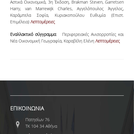
Αστικά Οικονομικά, 3η Έκδοση, Brakman Steven, Garretsen
ΠΡΟΓΡΑΜΜΑ ERASMUS+
Harry, van Marrewijk Charles, Αγγελόπουλος Άγγελος,
Καράμπελα Σοφία, Κυριακοπούλου Ευθυμία (Επιστ.
ΠΡΑΚΤΙΚΗ ΑΣΚΗΣΗ
Επιμέλεια)
Λεπτομέρειες
ΓΕΝΙΚΕΣ ΠΛΗΡΟΦΟΡΙΕΣ
Εναλλακτικό σύγγραμμα
: Περιφερειακές Ανισορροπίες και
Νέα Οικονομική Γεωγραφία, Καραβέλη Ελένη
Λεπτομέρειες
ΑΝΑΚΟΙΝΩΣΕΙΣ ΠΡΑΚΤΙΚΗΣ ΑΣΚΗΣΗΣ
ΚΑΘΗΓΗΤΕΣ-ΣΥΜΒΟΥΛΟΙ ΣΠΟΥΔΩΝ
ΔΙΑΔΙΚΑΣΙΑ ΠΑΡΑΠΟΝΩΝ ΦΟΙΤΗΤΩΝ
ΒΕΒΑΙΩΣΗ ΓΝΩΣΗΣ ΠΛΗΡΟΦΟΡΙΚΗΣ ΚΑΙ
ΧΕΙΡΙΣΜΟΥ Η.Υ.
ΕΠΑΝΕΞΕΤΑΣΗ ΓΙΑ ΒΕΛΤΙΩΣΗ ΒΑΘΜΟΛΟΓΙΑΣ
ΕΠΙΚΟΙΝΩΝΙΑ
ΔΙΚΑΙΩΜΑ ΓΙΑ ΠΡΟΦΟΡΙΚΗ ΕΞΕΤΑΣΗ
Πατησίων 76
ΠΡΟΓΡΑΜΜΑ ΣΠΟΥΔΩΝ ΣΤΙΣ ΕΠΙΣΤΗΜΕΣ
ΤΚ 104 34 Αθήνα
ΤΗΣ ΑΓΩΓΗΣ ΚΑΙ ΤΗΣ ΕΚΠΑΙΔΕΥΣΗΣ