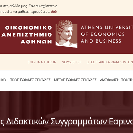
 στη σελίδα μας. Εάν συνεχίσετε να
Μπορείτε να μάθετε περισσότερα
εδώ
ΕΝΤΥΠΑ ΑΙΤΗΣΕΩΝ
NEWSLETTER
ΩΡΕΣ ΓΡΑΦΕΙΟΥ ΔΙΔΑΣΚΟΝΤΩ
ΙΚΟ
ΠΡΟΠΤΥΧΙΑΚΕΣ ΣΠΟΥΔΕΣ
ΜΕΤΑΠΤΥΧΙΑΚΕΣ ΣΠΟΥΔΕΣ
ΔΙΑΣΦΑΛΙΣΗ ΠΟΙΟΤ
 Διδακτικών Συγγραμμάτων Εαρινο