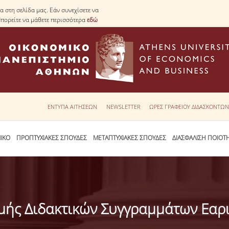
 στη σελίδα μας. Εάν συνεχίσετε να
Μπορείτε να μάθετε περισσότερα
εδώ
ΕΝΤΥΠΑ ΑΙΤΗΣΕΩΝ
NEWSLETTER
ΩΡΕΣ ΓΡΑΦΕΙΟΥ ΔΙΔΑΣΚΟΝΤΩ
ΙΚΟ
ΠΡΟΠΤΥΧΙΑΚΕΣ ΣΠΟΥΔΕΣ
ΜΕΤΑΠΤΥΧΙΑΚΕΣ ΣΠΟΥΔΕΣ
ΔΙΑΣΦΑΛΙΣΗ ΠΟΙΟΤ
ής Διδακτικών Συγγραμμάτων Εαρι