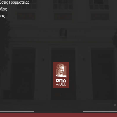
ώσεις Γραμματείας
ξεις
εις
© 