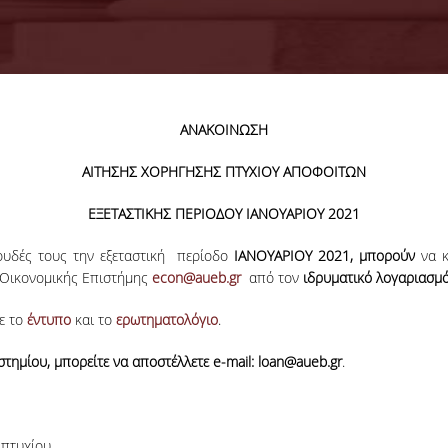
ΑΝΑΚΟΙΝΩΣΗ
ΑΙΤΗΣΗΣ ΧΟΡΗΓΗΣΗΣ ΠΤΥΧΙΟΥ ΑΠΟΦΟΙΤΩΝ
ΕΞΕΤΑΣΤΙΚΗΣ ΠΕΡΙΟΔΟΥ ΙΑΝΟΥΑΡΙΟΥ 2021
ουδές τους την εξεταστική περίοδο
ΙΑΝΟΥΑΡΙΟΥ 2021,
μπορούν
να κ
 Oικονομικής Επιστήμης
econ@aueb.gr
από τον
ιδρυματικό λογαριασμ
ε το
έντυπο
και το
ερωτηματολόγιο
.
στημίου, μπορείτε να αποστέλλετε
e
-
mail
:
loan
@
aueb
.
gr
.
 πτυχίου