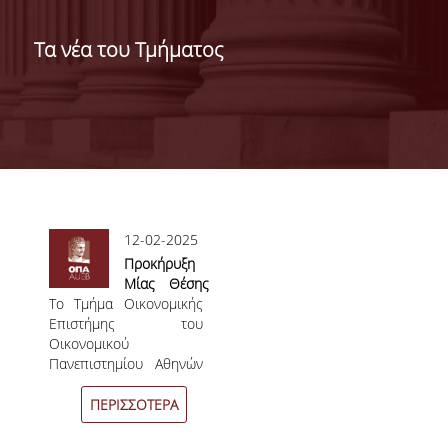
ΔΙΟΙΚΗΣΗ ΤΟΥ ΤΜΗΜΑΤΟΣ
Τα νέα του Τμήματος
ΓΙΑ ΜΑΘΗΤΕΣ Γ' ΛΥΚΕΙΟΥ
ΑΝΘΡΩΠΙΝΟ ΔΥΝΑΜΙΚΟ
ΜΕΛΗ ΔΕΠ
ΑΦΥΠΗΡΕΤΗΣΑΝΤΑ ΜΕΛΗ ΔΕΠ
Σελίδες
12-02-2025
ΕΠΙΤΙΜΟΙ ΔΙΔΑΚΤΟΡΕΣ
Προκήρυξη
Μίας Θέσης
ΜΕΤΑΔΙΔΑΚΤΟΡΕΣ
Το Τμήμα Οικονομικής
Μεταδιδακτορικής
Επιστήμης του
Έρευνας
ΕΙΔΙΚΟ ΠΡΟΣΩΠΙΚΟ
Οικονομικού
Πανεπιστημίου Αθηνών
ΑΚΑΔΗΜΑΪΚΟΙ ΥΠΟΤΡΟΦΟΙ
αποφάσισε, κατά την
συνεδρίαση της 9ης
ΠΕΡΙΣΣΟΤΕΡΑ
ΕΝΤΕΤΑΛΜΕΝΟΙ ΔΙΔΑΣΚΟΝΤΕΣ
Συνέλευσης της
12/02/2025 την