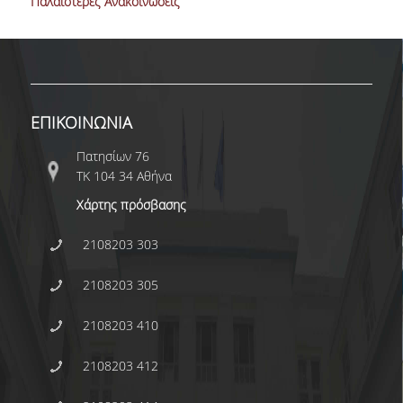
Παλαιότερες Ανακοινώσεις
Διδακτορικού 2021-
2022 στο Οικονομικό
Πανεπιστήμιο Αθηνών»
με
αρ.πρωτ.1807/28305-
21/22.07.2021.
ΕΠΙΚΟΙΝΩΝΙΑ
Πατησίων 76
ΤΚ 104 34 Αθήνα
Χάρτης πρόσβασης
2108203 303
2108203 305
2108203 410
2108203 412