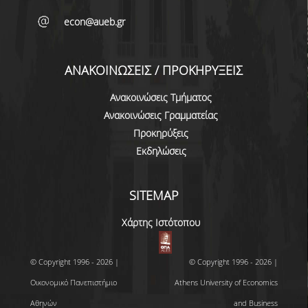
ΜΕΤΑΔΙΔΑΚΤΟΡΙΚΗ ΕΡΕΥΝΑ
econ@aueb.gr
ΠΡΟΣΦΑΤΕΣ ΔΗΜΟΣΙΕΥΣΕΙΣ
ΑΝΑΚΟΙΝΩΣΕΙΣ / ΠΡΟΚΗΡΥΞΕΙΣ
ΜΕΛΩΝ ΔΕΠ
Ανακοινώσεις Τμήματος
ΥΠΟΨΗΦΙΩΝ ΔΙΔΑΚΤΟΡΩΝ - ΔΙΔΑΚΤΟΡΩΝ &
Ανακοινώσεις Γραμματείας
ΜΕΤΑΔΙΔΑΚΤΟΡΙΚΩΝ ΕΡΕΥΝΗΤΩΝ
Προκηρύξεις
ΣΥΝΕΔΡΙΑ
Εκδηλώσεις
ΕΡΕΥΝΗΤΙΚΑ ΔΟΚΙΜΙΑ
SITEMAP
ΣΕΙΡΕΣ ΣΕΜΙΝΑΡΙΩΝ
Χάρτης Ιστότοπου
RESEARCH SEMINAR SERIES
INTERNAL DEPARTMENT SEMINARS
© Copyright 1996 - 2026 |
© Copyright 1996 - 2026 |
Οικονομικό Πανεπιστήμιο
Athens University of Economics
JERS SEMINARS
Αθηνών
and Business