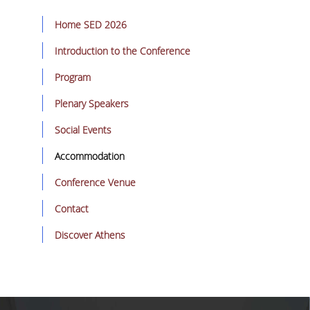
ΜΕΤΑΠΤΥΧΙΑΚΕΣ ΣΠΟΥΔΕΣ
Home SED 2026
Introduction to the Conference
ΠΛΗΡΟΥΣ ΦΟΙΤΗΣΗΣ
Program
ΜΕΡΙΚΗΣ ΦΟΙΤΗΣΗΣ
Plenary Speakers
ΔΙΔΑΚΤΟΡΙΚΟ ΠΡΟΓΡΑΜΜΑ
Social Events
ΔΙΑΣΦΑΛΙΣΗ ΠΟΙΟΤΗΤΑΣ
Accommodation
ΠΟΛΙΤΙΚΗ ΠΟΙΟΤΗΤΑΣ
Conference Venue
ΣΤΡΑΤΗΓΙΚΗ ΠΡΟΠΤΥΧΙΑΚΟΥ
Contact
ΠΡΟΓΡΑΜΜΑΤΟΣ ΤΜΗΜΑΤΟΣ
Discover Athens
ΔΕΔΟΜΕΝΑ ΠΟΙΟΤΗΤΑΣ
ΠΙΣΤΟΠΟΙΗΣΗ
ΑΞΙΟΛΟΓΗΣΗ