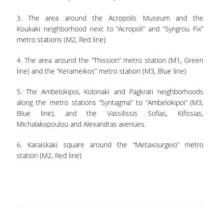
ΠΡΟΓΡΑΜΜΑ ERASMUS+
3. The area around the Acropolis Museum and the
Koukaki neighborhood next to “Acropoli” and “Syngrou Fix”
ΠΡΑΚΤΙΚΗ ΑΣΚΗΣΗ
metro stations (M2, Red line)
ΓΕΝΙΚΕΣ ΠΛΗΡΟΦΟΡΙΕΣ
4. The area around the “Thission” metro station (M1, Green
line) and the “Kerameikos” metro station (M3, Blue line)
ΑΝΑΚΟΙΝΩΣΕΙΣ ΠΡΑΚΤΙΚΗΣ ΑΣΚΗΣΗΣ
5. The Ambelokipoi, Kolonaki and Pagkrati neighborhoods
ΚΑΘΗΓΗΤΕΣ-ΣΥΜΒΟΥΛΟΙ ΣΠΟΥΔΩΝ
along the metro stations “Syntagma” to “Ambelokipoi” (M3,
Blue line), and the Vassilissis Sofias, Kifissias,
ΔΙΑΔΙΚΑΣΙΑ ΠΑΡΑΠΟΝΩΝ ΦΟΙΤΗΤΩΝ
Michalakopoulou and Alexandras avenues.
ΒΕΒΑΙΩΣΗ ΓΝΩΣΗΣ ΠΛΗΡΟΦΟΡΙΚΗΣ ΚΑΙ
ΧΕΙΡΙΣΜΟΥ Η.Υ.
6. Karaiskaki square around the “Metaxourgeio” metro
station (M2, Red line)
ΕΠΑΝΕΞΕΤΑΣΗ ΓΙΑ ΒΕΛΤΙΩΣΗ ΒΑΘΜΟΛΟΓΙΑΣ
ΔΙΚΑΙΩΜΑ ΓΙΑ ΠΡΟΦΟΡΙΚΗ ΕΞΕΤΑΣΗ
ΠΡΟΓΡΑΜΜΑ ΣΠΟΥΔΩΝ ΣΤΙΣ ΕΠΙΣΤΗΜΕΣ
ΤΗΣ ΑΓΩΓΗΣ ΚΑΙ ΤΗΣ ΕΚΠΑΙΔΕΥΣΗΣ