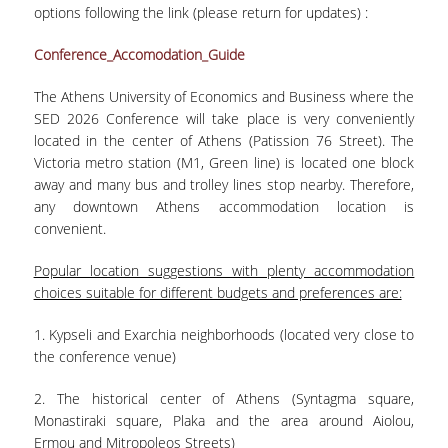
E.ΔΙ.Π.
options following the link (please return for updates) :
ΕΠΙΣΤΗΜΟΝΙΚΟΙ ΣΥΝΕΡΓΑΤΕΣ
Conference_Accomodation_Guide
Ε.Τ.Ε.Π
The Athens University of Economics and Business where the
SED 2026 Conference will take place is very conveniently
ΔΙΟΙΚΗΤΙΚΟ ΠΡΟΣΩΠΙΚΟ
located in the center of Athens (Patission 76 Street). The
Victoria metro station (M1, Green line) is located one block
ΜΗΤΡΩΑ
away and many bus and trolley lines stop nearby. Therefore,
ΠΡΟΠΤΥΧΙΑΚΕΣ ΣΠΟΥΔΕΣ
any downtown Athens accommodation location is
convenient.
ΟΔΗΓΟΣ ΣΠΟΥΔΩΝ
Popular location suggestions with plenty accommodation
ΠΡΟΓΡΑΜΜΑ ΚΑΙ ΚΑΤΕΥΘΥΝΣΕΙΣ ΣΠΟΥΔΩΝ
choices suitable for different budgets and preferences are:
ΜΑΘΗΜΑΤΑ ΠΡΟΓΡΑΜΜΑΤΟΣ ΣΠΟΥΔΩΝ
1. Kypseli and Exarchia neighborhoods (located very close to
the conference venue)
ΜΑΘΗΜΑΤΑ ΕΛΕΥΘΕΡΗΣ ΕΠΙΛΟΓΗΣ ΑΠΟ
ΑΛΛΑ ΤΜΗΜΑΤΑ
2. The historical center of Athens (Syntagma square,
Monastiraki square, Plaka and the area around Aiolou,
ΔΗΛΩΣΕΙΣ ΜΑΘΗΜΑΤΩΝ
Ermou and Mitropoleos Streets)