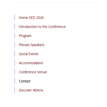
E.ΔΙ.Π.
ΕΠΙΣΤΗΜΟΝΙΚΟΙ ΣΥΝΕΡΓΑΤΕΣ
Home SED 2026
Ε.Τ.Ε.Π
Introduction to the Conference
ΔΙΟΙΚΗΤΙΚΟ ΠΡΟΣΩΠΙΚΟ
Program
ΜΗΤΡΩΑ
Plenary Speakers
ΠΡΟΠΤΥΧΙΑΚΕΣ ΣΠΟΥΔΕΣ
Social Events
ΟΔΗΓΟΣ ΣΠΟΥΔΩΝ
Accommodation
ΠΡΟΓΡΑΜΜΑ ΚΑΙ ΚΑΤΕΥΘΥΝΣΕΙΣ ΣΠΟΥΔΩΝ
Conference Venue
ΜΑΘΗΜΑΤΑ ΠΡΟΓΡΑΜΜΑΤΟΣ ΣΠΟΥΔΩΝ
Contact
ΜΑΘΗΜΑΤΑ ΕΛΕΥΘΕΡΗΣ ΕΠΙΛΟΓΗΣ ΑΠΟ
Discover Athens
ΑΛΛΑ ΤΜΗΜΑΤΑ
ΔΗΛΩΣΕΙΣ ΜΑΘΗΜΑΤΩΝ