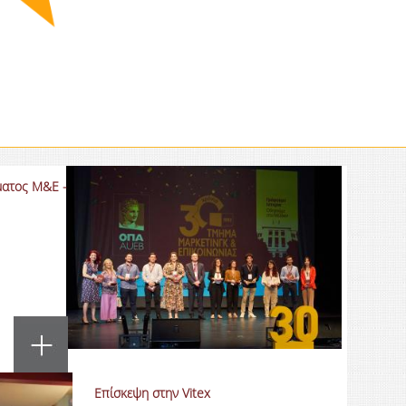
ματος Μ&Ε -
Επίσκεψη στην Vitex