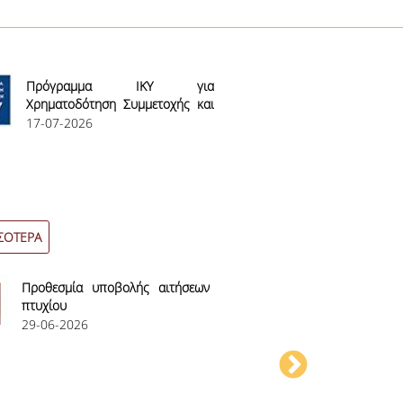
Πρόγραμμα ΙΚΥ για
Κατατακτήρ
Χρηματοδότηση Συμμετοχής και
2027
την Επιβράβευση Διάκρισης
17-07-2026
29-05-2026
Εξεταστέα Ύλη
ΣΟΤΕΡΑ
ΠΕΡΙΣΣΟΤΕΡΑ
Προθεσμία υποβολής αιτήσεων
Ανακήρ
πτυχίου
ΔΙΕΥΘΥΝΤΩ
29-06-2026
21-05-2026