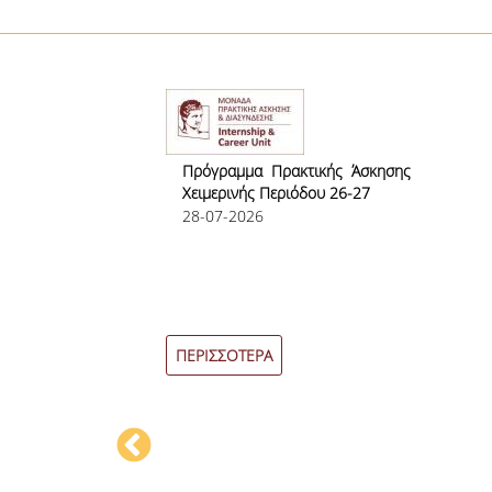
το πλαίσιο
Διοίκηση
ικού
Πρόγραμμα Πρακτικής Άσκησης
Χειμερινής Περιόδου 26-27
28-07-2026
σης Εαρινού
ΠΕΡΙΣΣΟΤΕΡΑ
πτυχιακών
ουδών