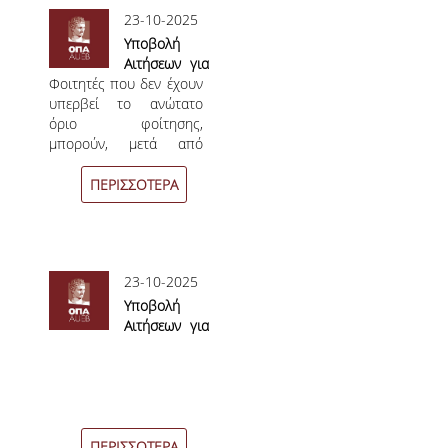
Υγείας
ΑΠΟ ΠΡΟΠΤΥΧΙΑΚΟΥΣ ΦΟΙΤΗΤΕΣ
23-10-2025
Υποβολή
ΑΠΟ ΤΕΛΕΙΟΦΟΙΤΟΥΣ
Αιτήσεων για
Φοιτητές που δεν έχουν
Διακοπή
ΕΚΘΕΣΕΙΣ ΕΞΩΤΕΡΙΚΗΣ ΑΞΙΟΛΟΓΗΣΗΣ
υπερβεί το ανώτατο
Σπουδών
όριο φοίτησης,
MΟ.ΔΙ.Π.
μπορούν, μετά από
αίτησή τους προς τη
ΕΡΕΥΝΑ
Γραμματεία του
ΠΕΡΙΣΣΟΤΕΡΑ
Τμήματός τους, να
διακόψουν τη φοίτησή
ΕΚΠΑΙΔΕΥΤΙΚΑ ΕΡΓΑΣΤΗΡΙΑ
τους για χρονική
περίοδο που δεν
ΕΡΕΥΝΗΤΙΚΑ ΕΡΓΑΣΤΗΡΙΑ
23-10-2025
υπερβαίνει τα δύο (2)
έτη. Το δικαίωμα
Υποβολή
ΕΡΓΑΣΤΗΡΙΟ ΜΕΛΕΤΩΝ ΟΙΚΟΝΟΜΙΚΗΣ
διακοπής της φοίτησης
Aιτήσεων για
ΠΟΛΙΤΙΚΗΣ
δύναται να ασκηθεί
Mερική
άπαξ ή τμηματικά για
Φοίτηση
ΕΡΓΑΣΤΗΡΙΟ ΟΙΚΟΝΟΜΕΤΡΙΑΣ
χρονικό διάστημα κατ’
Φοίτηση
ελάχιστον ενός (1)
ΕΡΓΑΣΤΗΡΙΟ ΟΙΚΟΝΟΜΙΚΗΣ ΑΝΑΠΤΥΞΗΣ ΚΑΙ
ακαδημαϊκού εξαμήνου,
ΚΟΙΝΩΝΙΚΗΣ ΠΟΛΙΤΙΚΗΣ
αλλά η διάρκεια της
ΠΕΡΙΣΣΟΤΕΡΑ