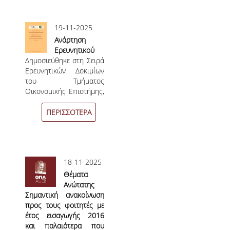
E.ΔΙ.Π.
διάρκειας δεκαοχτώ (18)
2026
μηνών.
ΕΠΙΣΤΗΜΟΝΙΚΟΙ ΣΥΝΕΡΓΑΤΕΣ
19-11-2025
Ανάρτηση
Ε.Τ.Ε.Π
Ερευνητικού
Δημοσιεύθηκε στη Σειρά
Δοκιμίου no
ΔΙΟΙΚΗΤΙΚΟ ΠΡΟΣΩΠΙΚΟ
Ερευνητικών Δοκιμίων
20/25
του Τμήματος
ΜΗΤΡΩΑ
Οικονομικής Επιστήμης,
το Ερευνητικό
ΠΡΟΠΤΥΧΙΑΚΕΣ ΣΠΟΥΔΕΣ
Δοκίμιο no 20/25 με
ΠΕΡΙΣΣΟΤΕΡΑ
τίτλο "On Robust
ΟΔΗΓΟΣ ΣΠΟΥΔΩΝ
Bayesian Causal
Inference" των A.
ΠΡΟΓΡΑΜΜΑ ΚΑΙ ΚΑΤΕΥΘΥΝΣΕΙΣ ΣΠΟΥΔΩΝ
Αλεξόπουλου και Ν.
18-11-2025
Δεμίρη.
ΜΑΘΗΜΑΤΑ ΠΡΟΓΡΑΜΜΑΤΟΣ ΣΠΟΥΔΩΝ
Θέματα
Aνώτατης
ΜΑΘΗΜΑΤΑ ΕΛΕΥΘΕΡΗΣ ΕΠΙΛΟΓΗΣ ΑΠΟ
Σημαντική ανακοίνωση
Διάρκειας
ΑΛΛΑ ΤΜΗΜΑΤΑ
προς τους φοιτητές με
Φοίτησης
έτος εισαγωγής 2016
ΔΗΛΩΣΕΙΣ ΜΑΘΗΜΑΤΩΝ
και παλαιότερα που