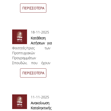
αφορά θέματα ανώτατης
ΠΡΟΓΡΑΜΜΑ ERASMUS+
διάρκειας φοίτησης
.
ΠΕΡΙΣΣΟΤΕΡΑ
ΠΡΑΚΤΙΚΗ ΑΣΚΗΣΗ
ΓΕΝΙΚΕΣ ΠΛΗΡΟΦΟΡΙΕΣ
18-11-2025
ΑΝΑΚΟΙΝΩΣΕΙΣ ΠΡΑΚΤΙΚΗΣ ΑΣΚΗΣΗΣ
Κατάθεση
Αιτήσεων για
ΚΑΘΗΓΗΤΕΣ-ΣΥΜΒΟΥΛΟΙ ΣΠΟΥΔΩΝ
Φοιτητές/τριες των
την Κατ'
Προπτυχιακών
Εξαίρεση
ΔΙΑΔΙΚΑΣΙΑ ΠΑΡΑΠΟΝΩΝ ΦΟΙΤΗΤΩΝ
Προγραμμάτων
Υπέρβαση
Σπουδών, που έχουν
της Ανώτατης
υπερβεί το ανώτατο
Διάρκειας
ΒΕΒΑΙΩΣΗ ΓΝΩΣΗΣ ΠΛΗΡΟΦΟΡΙΚΗΣ ΚΑΙ
όριο φοίτησης, (όπως
Φοίτησης για
ΧΕΙΡΙΣΜΟΥ Η.Υ.
ΠΕΡΙΣΣΟΤΕΡΑ
ορίζεται στα άρθρα 130
Σοβαρούς
και 153 του ν. 5224/
Λόγους
ΕΠΑΝΕΞΕΤΑΣΗ ΓΙΑ ΒΕΛΤΙΩΣΗ ΒΑΘΜΟΛΟΓΙΑΣ
ΦΕΚ Α’ 142/5.8.2025)
Υγείας
δηλαδή φοιτητές/τριες
ΔΙΚΑΙΩΜΑ ΓΙΑ ΠΡΟΦΟΡΙΚΗ ΕΞΕΤΑΣΗ
11-11-2025
με έτος εισαγωγής έως
και το ακαδ. έτος 2016-
Ανακοίνωση
ΠΡΟΓΡΑΜΜΑ ΣΠΟΥΔΩΝ ΣΤΙΣ ΕΠΙΣΤΗΜΕΣ
17 με σοβαρούς λόγους
Καταληκτικής
ΤΗΣ ΑΓΩΓΗΣ ΚΑΙ ΤΗΣ ΕΚΠΑΙΔΕΥΣΗΣ