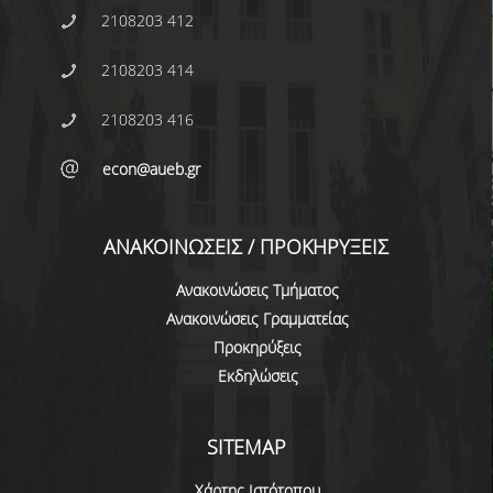
ημερομηνία, η
2108203 412
διαδικασία θα
επαναληφθεί με βάση
2108203 414
τις διατάξεις της υπό
στοιχεία 123024/
2108203 416
Ζ1/06.10.2022 κοινής
απόφασης των
Υπουργών Παιδείας και
econ@aueb.gr
Θρησκευμάτων και
Επικρατείας (ΦΕΚ 5220/
Β΄/07.10.2022).
ΑΝΑΚΟΙΝΩΣΕΙΣ / ΠΡΟΚΗΡΥΞΕΙΣ
Ανακοινώσεις Τμήματος
Ανακοινώσεις Γραμματείας
Προκηρύξεις
Εκδηλώσεις
SITEMAP
Χάρτης Ιστότοπου