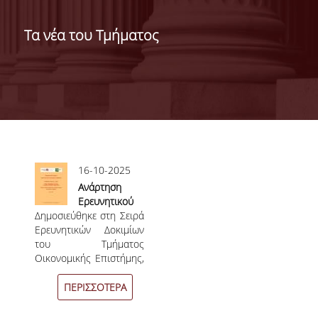
ΔΙΟΙΚΗΣΗ ΤΟΥ ΤΜΗΜΑΤΟΣ
Τα νέα του Τμήματος
ΓΙΑ ΜΑΘΗΤΕΣ Γ' ΛΥΚΕΙΟΥ
ΑΝΘΡΩΠΙΝΟ ΔΥΝΑΜΙΚΟ
ΜΕΛΗ ΔΕΠ
ΑΦΥΠΗΡΕΤΗΣΑΝΤΑ ΜΕΛΗ ΔΕΠ
Σελίδες
16-10-2025
ΕΠΙΤΙΜΟΙ ΔΙΔΑΚΤΟΡΕΣ
Ανάρτηση
Ερευνητικού
ΜΕΤΑΔΙΔΑΚΤΟΡΕΣ
Δημοσιεύθηκε στη Σειρά
Δοκιμίου no
Ερευνητικών Δοκιμίων
19/25
ΕΙΔΙΚΟ ΠΡΟΣΩΠΙΚΟ
του Τμήματος
Οικονομικής Επιστήμης,
ΑΚΑΔΗΜΑΪΚΟΙ ΥΠΟΤΡΟΦΟΙ
το Ερευνητικό
Δοκίμιο no 19/25 με
ΠΕΡΙΣΣΟΤΕΡΑ
ΕΝΤΕΤΑΛΜΕΝΟΙ ΔΙΔΑΣΚΟΝΤΕΣ
τίτλο "Robust
Multiobjective Model