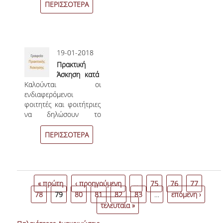
19, 120 υποτροφίες σε
της Αγγλικής
ΠΕΡΙΣΣΟΤΕΡΑ
ΠΡΟΚΗΡΥΞΕΙΣ
Έλληνες και Ελληίδες
Γλώσσας
άνω των 12 ετών για την
ΠΡΟΚΗΡΥΞΕΙΣ ΑΠΟΚΤΗΣΗΣ ΑΚΑΔΗΜΑΪΚΗΣ
εκμάθηση της αγγλικής
ΕΜΠΕΙΡΙΑΣ
γλώσσας.
19-01-2018
ΥΠΟΤΡΟΦΙΕΣ ΚΑΙ ΒΡΑΒΕΙΑ
Πρακτική
Άσκηση κατά
ΑΘΛΗΤΙΚΕΣ ΔΡΑΣΤΗΡΙΟΤΗΤΕΣ
Καλούνται οι
το Εαρινό
ενδιαφερόμενοι
Εξάμηνο
ΠΟΛΙΤΙΣΤΙΚΕΣ ΔΡΑΣΤΗΡΙΟΤΗΤΕΣ
φοιτητές και φοιτήτριες
Ακαδ. Έτους
να δηλώσουν το
2017-18
ΕΠΙΚΟΙΝΩΝΙΑ
ενδιαφέρον τους για
Πρακτική Άσκηση κατά
ΠΕΡΙΣΣΟΤΕΡΑ
SED 2026
το
εαρινό εξάμηνο
ακαδημαϊκού έτους
2017-2018.
« πρώτη
‹ προηγούμενη
…
75
76
77
78
79
80
81
82
83
…
επόμενη ›
τελευταία »