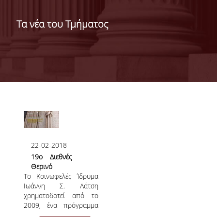
ΔΙΟΙΚΗΣΗ ΤΟΥ ΤΜΗΜΑΤΟΣ
Τα νέα του Τμήματος
ΓΙΑ ΜΑΘΗΤΕΣ Γ' ΛΥΚΕΙΟΥ
ΑΝΘΡΩΠΙΝΟ ΔΥΝΑΜΙΚΟ
ΜΕΛΗ ΔΕΠ
ΑΦΥΠΗΡΕΤΗΣΑΝΤΑ ΜΕΛΗ ΔΕΠ
Σελίδες
ΕΠΙΤΙΜΟΙ ΔΙΔΑΚΤΟΡΕΣ
ΜΕΤΑΔΙΔΑΚΤΟΡΕΣ
22-02-2018
19ο Διεθνές
ΕΙΔΙΚΟ ΠΡΟΣΩΠΙΚΟ
Θερινό
Το Κοινωφελές Ίδρυμα
Σχολείο
ΑΚΑΔΗΜΑΪΚΟΙ ΥΠΟΤΡΟΦΟΙ
Ιωάννη Σ. Λάτση
Πανεπιστημίου
χρηματοδοτεί από το
Trento
ΕΝΤΕΤΑΛΜΕΝΟΙ ΔΙΔΑΣΚΟΝΤΕΣ
2009, ένα πρόγραμμα
ετήσιων Διεθνών