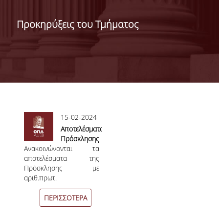
ΔΙΟΙΚΗΣΗ ΤΟΥ ΤΜΗΜΑΤΟΣ
Προκηρύξεις του Τμήματος
ΓΙΑ ΜΑΘΗΤΕΣ Γ' ΛΥΚΕΙΟΥ
ΑΝΘΡΩΠΙΝΟ ΔΥΝΑΜΙΚΟ
ΜΕΛΗ ΔΕΠ
ΑΦΥΠΗΡΕΤΗΣΑΝΤΑ ΜΕΛΗ ΔΕΠ
Σελίδες
15-02-2024
ΕΠΙΤΙΜΟΙ ΔΙΔΑΚΤΟΡΕΣ
Αποτελέσματα
Πρόσκλησης
ΜΕΤΑΔΙΔΑΚΤΟΡΕΣ
Ανακοινώνονται τα
Εκδήλωσης
αποτελέσματα της
Ενδιαφέροντος
ΕΙΔΙΚΟ ΠΡΟΣΩΠΙΚΟ
Πρόσκλησης με
με
αριθ.πρωτ.
Αρ.Πρωτ.304/11.01.24
ΑΚΑΔΗΜΑΪΚΟΙ ΥΠΟΤΡΟΦΟΙ
304/11.01.2024 και
και Νο.
Νο.01/2024.
01.2024
ΠΕΡΙΣΣΟΤΕΡΑ
ΕΝΤΕΤΑΛΜΕΝΟΙ ΔΙΔΑΣΚΟΝΤΕΣ