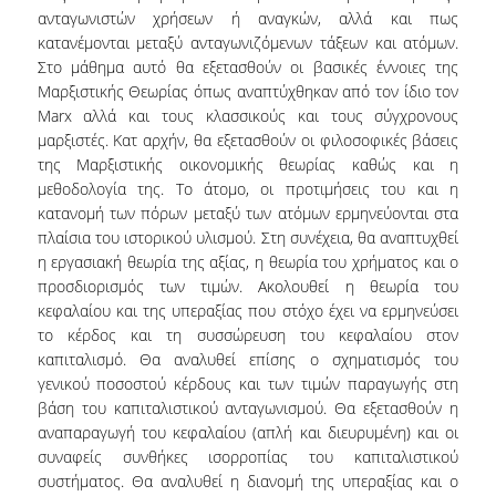
E.ΔΙ.Π.
ανταγωνιστών χρήσεων ή αναγκών, αλλά και πως
κατανέμονται μεταξύ ανταγωνιζόμενων τάξεων και ατόμων.
ΕΠΙΣΤΗΜΟΝΙΚΟΙ ΣΥΝΕΡΓΑΤΕΣ
Στο μάθημα αυτό θα εξετασθούν οι βασικές έννοιες της
Μαρξιστικής Θεωρίας όπως αναπτύχθηκαν από τον ίδιο τον
Ε.Τ.Ε.Π
Marx αλλά και τους κλασσικούς και τους σύγχρονους
ΔΙΟΙΚΗΤΙΚΟ ΠΡΟΣΩΠΙΚΟ
μαρξιστές. Κατ αρχήν, θα εξετασθούν οι φιλοσοφικές βάσεις
της Μαρξιστικής οικονομικής θεωρίας καθώς και η
ΜΗΤΡΩΑ
μεθοδολογία της. Το άτομο, οι προτιμήσεις του και η
κατανομή των πόρων μεταξύ των ατόμων ερμηνεύονται στα
ΠΡΟΠΤΥΧΙΑΚΕΣ ΣΠΟΥΔΕΣ
πλαίσια του ιστορικού υλισμού. Στη συνέχεια, θα αναπτυχθεί
η εργασιακή θεωρία της αξίας, η θεωρία του χρήματος και ο
ΟΔΗΓΟΣ ΣΠΟΥΔΩΝ
προσδιορισμός των τιμών. Ακολουθεί η θεωρία του
κεφαλαίου και της υπεραξίας που στόχο έχει να ερμηνεύσει
ΠΡΟΓΡΑΜΜΑ ΚΑΙ ΚΑΤΕΥΘΥΝΣΕΙΣ ΣΠΟΥΔΩΝ
το κέρδος και τη συσσώρευση του κεφαλαίου στον
καπιταλισμό. Θα αναλυθεί επίσης ο σχηματισμός του
ΜΑΘΗΜΑΤΑ ΠΡΟΓΡΑΜΜΑΤΟΣ ΣΠΟΥΔΩΝ
γενικού ποσοστού κέρδους και των τιμών παραγωγής στη
βάση του καπιταλιστικού ανταγωνισμού. Θα εξετασθούν η
ΜΑΘΗΜΑΤΑ ΕΛΕΥΘΕΡΗΣ ΕΠΙΛΟΓΗΣ ΑΠΟ
αναπαραγωγή του κεφαλαίου (απλή και διευρυμένη) και οι
ΑΛΛΑ ΤΜΗΜΑΤΑ
συναφείς συνθήκες ισορροπίας του καπιταλιστικού
ΔΗΛΩΣΕΙΣ ΜΑΘΗΜΑΤΩΝ
συστήματος. Θα αναλυθεί η διανομή της υπεραξίας και ο