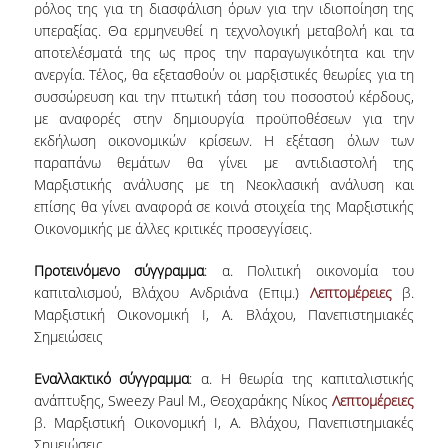
ρόλος της για τη διασφάλιση όρων για την ιδιοποίηση της
ΠΡΟΓΡΑΜΜΑ ERASMUS+
υπεραξίας. Θα ερμηνευθεί η τεχνολογική μεταβολή και τα
αποτελέσματά της ως προς την παραγωγικότητα και την
ΠΡΑΚΤΙΚΗ ΑΣΚΗΣΗ
ανεργία. Τέλος, θα εξετασθούν οι μαρξιστικές θεωρίες για τη
συσσώρευση και την πτωτική τάση του ποσοστού κέρδους,
ΓΕΝΙΚΕΣ ΠΛΗΡΟΦΟΡΙΕΣ
με αναφορές στην δημιουργία προϋποθέσεων για την
εκδήλωση οικονομικών κρίσεων. Η εξέταση όλων των
ΑΝΑΚΟΙΝΩΣΕΙΣ ΠΡΑΚΤΙΚΗΣ ΑΣΚΗΣΗΣ
παραπάνω θεμάτων θα γίνει με αντιδιαστολή της
Μαρξιστικής ανάλυσης με τη Νεοκλασική ανάλυση και
ΚΑΘΗΓΗΤΕΣ-ΣΥΜΒΟΥΛΟΙ ΣΠΟΥΔΩΝ
επίσης θα γίνει αναφορά σε κοινά στοιχεία της Μαρξιστικής
Οικονομικής με άλλες κριτικές προσεγγίσεις.
ΔΙΑΔΙΚΑΣΙΑ ΠΑΡΑΠΟΝΩΝ ΦΟΙΤΗΤΩΝ
Προτεινόμενο σύγγραμμα
: α. Πολιτική οικονομία του
ΒΕΒΑΙΩΣΗ ΓΝΩΣΗΣ ΠΛΗΡΟΦΟΡΙΚΗΣ ΚΑΙ
καπιταλισμού, Βλάχου Ανδριάνα (Επιμ.)
Λεπτομέρειες
β.
ΧΕΙΡΙΣΜΟΥ Η.Υ.
Μαρξιστική Οικονομική Ι, Α. Βλάχου, Πανεπιστημιακές
ΕΠΑΝΕΞΕΤΑΣΗ ΓΙΑ ΒΕΛΤΙΩΣΗ ΒΑΘΜΟΛΟΓΙΑΣ
Σημειώσεις
ΔΙΚΑΙΩΜΑ ΓΙΑ ΠΡΟΦΟΡΙΚΗ ΕΞΕΤΑΣΗ
Εναλλακτικό σύγγραμμα
: α. Η θεωρία της καπιταλιστικής
ανάπτυξης, Sweezy Paul M., Θεοχαράκης Νίκος
Λεπτομέρειες
ΠΡΟΓΡΑΜΜΑ ΣΠΟΥΔΩΝ ΣΤΙΣ ΕΠΙΣΤΗΜΕΣ
β. Μαρξιστική Οικονομική Ι, Α. Βλάχου, Πανεπιστημιακές
ΤΗΣ ΑΓΩΓΗΣ ΚΑΙ ΤΗΣ ΕΚΠΑΙΔΕΥΣΗΣ
Σημειώσεις