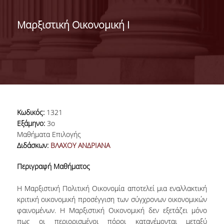
ΔΙΟΙΚΗΣΗ ΤΟΥ ΤΜΗΜΑΤΟΣ
Μαρξιστική Οικονομική Ι
ΓΙΑ ΜΑΘΗΤΕΣ Γ' ΛΥΚΕΙΟΥ
ΑΝΘΡΩΠΙΝΟ ΔΥΝΑΜΙΚΟ
ΜΕΛΗ ΔΕΠ
ΑΦΥΠΗΡΕΤΗΣΑΝΤΑ ΜΕΛΗ ΔΕΠ
Κωδικός:
1321
ΕΠΙΤΙΜΟΙ ΔΙΔΑΚΤΟΡΕΣ
Εξάμηνο:
3ο
Μαθήματα Επιλογής
ΜΕΤΑΔΙΔΑΚΤΟΡΕΣ
Διδάσκων:
ΒΛΑΧΟΥ ΑΝΔΡΙΑΝΑ
ΕΙΔΙΚΟ ΠΡΟΣΩΠΙΚΟ
Περιγραφή Μαθήματος
ΑΚΑΔΗΜΑΪΚΟΙ ΥΠΟΤΡΟΦΟΙ
Η Μαρξιστική Πολιτική Οικονομία αποτελεί μια εναλλακτική
κριτική οικονομική προσέγγιση των σύγχρονων οικονομικών
ΕΝΤΕΤΑΛΜΕΝΟΙ ΔΙΔΑΣΚΟΝΤΕΣ
φαινομένων. Η Μαρξιστική Οικονομική δεν εξετάζει μόνο
πως οι περιορισμένοι πόροι κατανέμονται μεταξύ