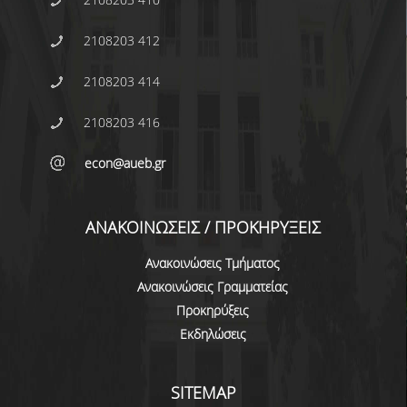
ΑΠΟ ΠΡΟΠΤΥΧΙΑΚΟΥΣ ΦΟΙΤΗΤΕΣ
2108203 412
ΑΠΟ ΤΕΛΕΙΟΦΟΙΤΟΥΣ
2108203 414
ΕΚΘΕΣΕΙΣ ΕΞΩΤΕΡΙΚΗΣ ΑΞΙΟΛΟΓΗΣΗΣ
2108203 416
MΟ.ΔΙ.Π.
econ@aueb.gr
ΕΡΕΥΝΑ
ΕΚΠΑΙΔΕΥΤΙΚΑ ΕΡΓΑΣΤΗΡΙΑ
ΑΝΑΚΟΙΝΩΣΕΙΣ / ΠΡΟΚΗΡΥΞΕΙΣ
ΕΡΕΥΝΗΤΙΚΑ ΕΡΓΑΣΤΗΡΙΑ
Ανακοινώσεις Τμήματος
ΕΡΓΑΣΤΗΡΙΟ ΜΕΛΕΤΩΝ ΟΙΚΟΝΟΜΙΚΗΣ
Ανακοινώσεις Γραμματείας
ΠΟΛΙΤΙΚΗΣ
Προκηρύξεις
Εκδηλώσεις
ΕΡΓΑΣΤΗΡΙΟ ΟΙΚΟΝΟΜΕΤΡΙΑΣ
ΕΡΓΑΣΤΗΡΙΟ ΟΙΚΟΝΟΜΙΚΗΣ ΑΝΑΠΤΥΞΗΣ ΚΑΙ
SITEMAP
ΚΟΙΝΩΝΙΚΗΣ ΠΟΛΙΤΙΚΗΣ