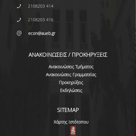
2108203 414
ΜΕΤΑΠΤΥΧΙΑΚΕΣ ΣΠΟΥΔΕΣ
2108203 416
ΠΛΗΡΟΥΣ ΦΟΙΤΗΣΗΣ
econ@aueb.gr
ΜΕΡΙΚΗΣ ΦΟΙΤΗΣΗΣ
ΔΙΔΑΚΤΟΡΙΚΟ ΠΡΟΓΡΑΜΜΑ
ΑΝΑΚΟΙΝΩΣΕΙΣ / ΠΡΟΚΗΡΥΞΕΙΣ
ΔΙΑΣΦΑΛΙΣΗ ΠΟΙΟΤΗΤΑΣ
Ανακοινώσεις Τμήματος
ΠΟΛΙΤΙΚΗ ΠΟΙΟΤΗΤΑΣ
Ανακοινώσεις Γραμματείας
Προκηρύξεις
ΣΤΡΑΤΗΓΙΚΗ ΠΡΟΠΤΥΧΙΑΚΟΥ
Εκδηλώσεις
ΠΡΟΓΡΑΜΜΑΤΟΣ ΤΜΗΜΑΤΟΣ
ΔΕΔΟΜΕΝΑ ΠΟΙΟΤΗΤΑΣ
SITEMAP
ΠΙΣΤΟΠΟΙΗΣΗ
Χάρτης Ιστότοπου
ΑΞΙΟΛΟΓΗΣΗ