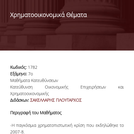
ΔΙΟΙΚΗΣΗ ΤΟΥ ΤΜΗΜΑΤΟΣ
Χρηματοοικονομικά Θέματα
ΓΙΑ ΜΑΘΗΤΕΣ Γ' ΛΥΚΕΙΟΥ
ΑΝΘΡΩΠΙΝΟ ΔΥΝΑΜΙΚΟ
ΜΕΛΗ ΔΕΠ
ΑΦΥΠΗΡΕΤΗΣΑΝΤΑ ΜΕΛΗ ΔΕΠ
Κωδικός:
1782
ΕΠΙΤΙΜΟΙ ΔΙΔΑΚΤΟΡΕΣ
Εξάμηνο:
7ο
Μαθήματα Κατευθύνσεων
ΜΕΤΑΔΙΔΑΚΤΟΡΕΣ
Κατεύθυνση Οικονομικής Επιχειρήσεων και
Χρηματοοικονομικής
ΕΙΔΙΚΟ ΠΡΟΣΩΠΙΚΟ
Διδάσκων:
ΣΑΚΕΛΛΑΡΗΣ ΠΛΟΥΤΑΡΧΟΣ
ΑΚΑΔΗΜΑΪΚΟΙ ΥΠΟΤΡΟΦΟΙ
Περιγραφή του Μαθήματος
ΕΝΤΕΤΑΛΜΕΝΟΙ ΔΙΔΑΣΚΟΝΤΕΣ
-Η παγκόσμια χρηματοπιστωτική κρίση που εκδηλώθηκε το
2007-8.