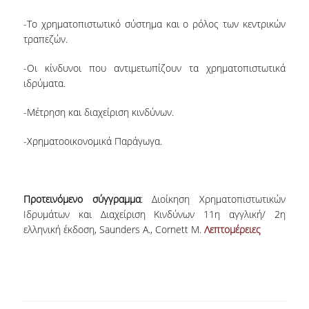
E.ΔΙ.Π.
-Το χρηματοπιστωτικό σύστημα και ο ρόλος των κεντρικών
ΕΠΙΣΤΗΜΟΝΙΚΟΙ ΣΥΝΕΡΓΑΤΕΣ
τραπεζών.
Ε.Τ.Ε.Π
-Οι κίνδυνοι που αντιμετωπίζουν τα χρηματοπιστωτικά
ιδρύματα.
ΔΙΟΙΚΗΤΙΚΟ ΠΡΟΣΩΠΙΚΟ
-Μέτρηση και διαχείριση κινδύνων.
ΜΗΤΡΩΑ
-Χρηματοοικονομικά Παράγωγα.
ΠΡΟΠΤΥΧΙΑΚΕΣ ΣΠΟΥΔΕΣ
ΟΔΗΓΟΣ ΣΠΟΥΔΩΝ
Προτεινόμενο σύγγραμμα
: Διοίκηση Χρηματοπιστωτικών
ΠΡΟΓΡΑΜΜΑ ΚΑΙ ΚΑΤΕΥΘΥΝΣΕΙΣ ΣΠΟΥΔΩΝ
Ιδρυμάτων και Διαχείριση Κινδύνων 11η αγγλική/ 2η
ΜΑΘΗΜΑΤΑ ΠΡΟΓΡΑΜΜΑΤΟΣ ΣΠΟΥΔΩΝ
ελληνική έκδοση, Saunders A., Cornett M.
Λεπτομέρειες
ΜΑΘΗΜΑΤΑ ΕΛΕΥΘΕΡΗΣ ΕΠΙΛΟΓΗΣ ΑΠΟ
ΑΛΛΑ ΤΜΗΜΑΤΑ
ΔΗΛΩΣΕΙΣ ΜΑΘΗΜΑΤΩΝ