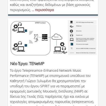
καθώς και αναζητήσεις δεδομένων με βάση χρονικούς
ΜΕΤΑΔΙΔΑΚΤΟΡΙΚΗ ΕΡΕΥΝΑ
περιορισμούς.
... περισσότερα
ΣΤΑΔΙΟΔΡΟΜΙΑ
ΑΠΟΦΟΙΤΩΝΤΑΣ ΑΠΟ ΤΟ ΤΜΗΜΑ
ΘΕΣΕΙΣ ΕΡΓΑΣΙΑΣ
ΓΡΑΦΕΙΟ ΔΙΑΣΥΝΔΕΣΗΣ
ΝΕΑ
Νέο Έργο: TENeMP
Το έργο Telepresence-Enhanced Network Music
ΑΝΑΚΟΙΝΩΣΕΙΣ
Performance (TENeMP) με επιστημονικό υπεύθυνο τον
Καθηγητή Γιώργο Ξυλωμένο θα χρησιμοποιήσει την
ΝΕΑ ΑΠΟ ΤΟΝ ΚΟΣΜΟ ΤΗΣ ΕΡΕΥΝΑΣ
υποδομή του έργου SPIRIT για να πειραματιστεί με
εφαρμογές Δικτυακής Μουσικής Εκτέλεσης (NMP) σε
ΣΗΜΑΝΤΙΚΕΣ ΔΙΑΚΡΙΣΕΙΣ
δίκτυα 5ης Γενιάς (5G), παρέχοντας ήχο και εικόνα με
ΠΡΟΚΗΡΥΞΕΙΣ ΑΠΟΚΤΗΣΗΣ
τεχνολογίες απομακρυσμένης παρουσίας (telepresence),