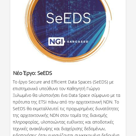
ΔΕΔΟΜΕΝΑ ΠΟΙΟΤΗΤΑΣ
ΠΙΣΤΟΠΟΙΗΣΗ
ΑΞΙΟΛΟΓΗΣΗ
ΑΠΟ ΠΡΟΠΤΥΧΙΑΚΟΥΣ ΦΟΙΤΗΤΕΣ
ΑΠΟ ΤΕΛΕΙΟΦΟΙΤΟΥΣ
ΕΚΘΕΣΕΙΣ ΕΞΩΤΕΡΙΚΗΣ ΑΞΙΟΛΟΓΗΣΗΣ
Νέο Έργο: SeEDS
ΜΟ.ΔΙ.Π
Το έργο Secure and Efficient Data Spaces (SeEDS) με
επιστημονικό υπεύθυνο τον Καθηγητή Γιώργο
ΕΡΕΥΝΑ
Ξυλωμένο θα υλοποιήσει ένα Data Space σύμφωνο με τα
πρότυπα της ETSI πάνω από την αρχιτεκτονική NDN. To
ΕΡΕΥΝΗΤΙΚΑ ΕΡΓΑΣΤΗΡΙΑ
SeEDS θα εκμεταλλευτεί τις προχωρημένες δυνατότητες
της αρχιτεκτονικής NDN στον τομέα της διανομής
ΕΡΕΥΝΗΤΙΚΕΣ ΟΜΑΔΕΣ
πληροφορίας, υλοποιώντας ευέλικτες και αποδοτικές
τεχνικές ανακάλυψης και διαχείρισης δεδομένων,
ΕΡΕΥΝΗΤΙΚΑ ΕΡΓΑ
ειδοποιήσεις όταν εμφανίζονται συγκεκριμένα δεδομένα,