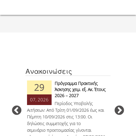
ΠΡΟΣΩΠΙΚΟ (Ε.Τ.Ε.Π.)
ΥΠΟΨΗΦΙΟΙ ΔΙΔΑΚΤΟΡΕΣ.
ΔΙΟΙΚΗΤΙΚΟ ΠΡΟΣΩΠΙΚΟ
ΜΗΤΡΩΑ
ΠΡΟΠΤΥΧΙΑΚΕΣ ΣΠΟΥΔΕΣ
ΠΡΟΓΡΑΜΜΑ ΣΠΟΥΔΩΝ
Ανακοινώσεις
ΟΔΗΓΟΣ ΣΠΟΥΔΩΝ
ησης
Πρόγραμμα Πρακτικής
29
28
ΜΑΘΗΜΑΤΑ
νου ΠΠΣ
Άσκησης χειμ. εξ. Ακ. Έτους
2026 – 2027
ολόγησης
07, 2026
07, 2026
ΜΑΘΗΜΑΤΑ ΠΡΟΓΡΑΜΜΑΤΟΣ ΣΠΟΥΔΩΝ
Περίοδος Υποβολής
ρα 11 Μάϊου
Αιτήσεων: Από Τρίτη 01/09/2026 έως και
3695/22-7-2
υ 23:59.
...
ΜΑΘΗΜΑΤΑ ΕΛΕΥΘΕΡΗΣ ΕΠΙΛΟΓΗΣ
Πέμπτη 10/09/2026 στις 13:00. Οι
δημοσιεύτη
δηλώσεις συμμετοχής για το
μελών ΔΕΠ.
ΕΚΠΑΙΔΕΥΤΙΚΑ ΕΡΓΑΣΤΗΡΙΑ
σεμινάριο προετοιμασίας γίνονται