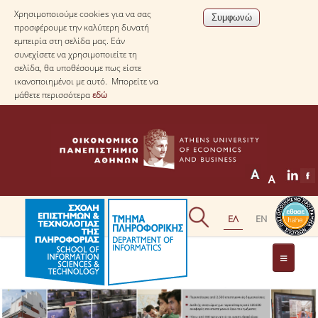
Χρησιμοποιούμε cookies για να σας
προσφέρουμε την καλύτερη δυνατή
εμπειρία στη σελίδα μας. Εάν
συνεχίσετε να χρησιμοποιείτε τη
σελίδα, θα υποθέσουμε πως είστε
ικανοποιημένοι με αυτό. Μπορείτε να
μάθετε περισσότερα
εδώ
ΤΟ ΤΜΗΜΑ
ΜΕ ΜΙΑ ΜΑΤΙΑ