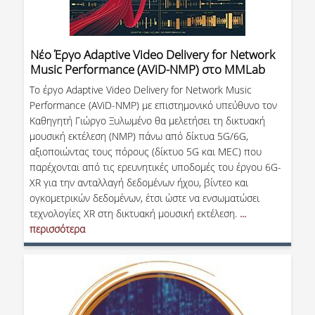
ΠΜΣ ΣΤΙΣ ΨΗΦΙΑΚΕΣ ΜΕΘΟΔΟΥΣ ΓΙΑ ΤΙΣ
ΑΝΘΡΩΠΙΣΤΙΚΕΣ ΕΠΙΣΤΗΜΕΣ
Νέο Έργο Adaptive Video Delivery for Network
Music Performance (AViD-NMP) στο MMLab
ΠΜΣ ΣΤΑ ΜΑΘΗΜΑΤΙΚΑ ΑΓΟΡΑΣ &
ΠΑΡΑΓΩΓΗΣ
Το έργο Adaptive Video Delivery for Network Music
Performance (AViD-NMP) με επιστημονικό υπεύθυνο τον
ΔΙΔΑΚΤΟΡΙΚΟ ΠΡΟΓΡΑΜΜΑ
Καθηγητή Γιώργο Ξυλωμένο θα μελετήσει τη δικτυακή
μουσική εκτέλεση (NMP) πάνω από δίκτυα 5G/6G,
ΣΕΜΙΝΑΡΙΑ & ΕΚΔΗΛΩΣΕΙΣ
αξιοποιώντας τους πόρους (δίκτυο 5G και MEC) που
παρέχονται από τις ερευνητικές υποδομές του έργου 6G-
ΔΙΑΚΕΚΡΙΜΕΝΕΣ ΟΜΙΛΙΕΣ
XR για την ανταλλαγή δεδομένων ήχου, βίντεο και
ογκομετρικών δεδομένων, έτσι ώστε να ενσωματώσει
ΟΡΚΟΜΩΣΙΕΣ
τεχνολογίες XR στη δικτυακή μουσική εκτέλεση.
...
περισσότερα
ΔΙΑΣΦΑΛΙΣΗ ΠΟΙΟΤΗΤΑΣ
ΠΟΛΙΤΙΚΗ ΠΟΙΟΤΗΤΑΣ
ΣΤΡΑΤΗΓΙΚΗ ΠΠΣ