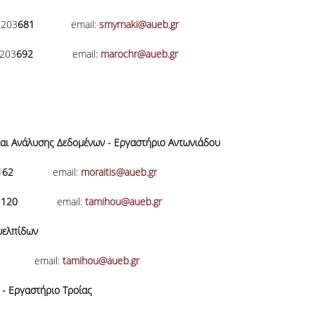
03
681
email:
smyrnaki@aueb.gr
203
692
email:
marochr@aueb.gr
και Ανάλυσης Δεδομένων
- Εργαστήριο Αντωνιάδου
162
email:
moraitis@aueb.gr
3
120
email:
tamihou@aueb.gr
υελπίδων
mail:
tamihou@aueb.gr
 - Εργαστήριο Τροίας