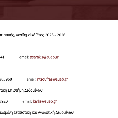
τιστικής, Ακαδημαϊκό Έτος 2025 - 2026
28-07-2026
KPMG Advi
Graduate
Recruitment
541
email:
psarakis@aueb.gr
Program 2026
203
968
email:
ntzoufras@aueb.gr
ΠΕΡΙΣΣΟΤΕΡΑ
τική Επιστήμη Δεδομένων
3
920
email:
karlis@aueb.gr
οσμένη Στατιστική και Αναλυτική Δεδομένων