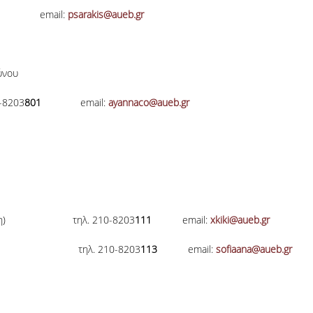
541
email:
psarakis@aueb.gr
δύνου
-8203
801
email:
ayannaco@aueb.gr
ϊσταμένη) τηλ. 210-8203
111
email:
xkiki@aueb.gr
λ. 210-8203
113
email:
sofiaana@aueb.gr