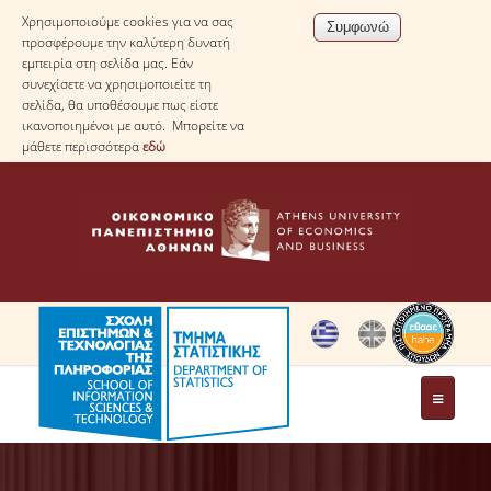
Χρησιμοποιούμε cookies για να σας
προσφέρουμε την καλύτερη δυνατή
εμπειρία στη σελίδα μας. Εάν
συνεχίσετε να χρησιμοποιείτε τη
σελίδα, θα υποθέσουμε πως είστε
ικανοποιημένοι με αυτό. Μπορείτε να
μάθετε περισσότερα
εδώ
ΤΟ ΤΜΗΜΑ
ΜΕ ΜΙΑ ΜΑΤΙΑ