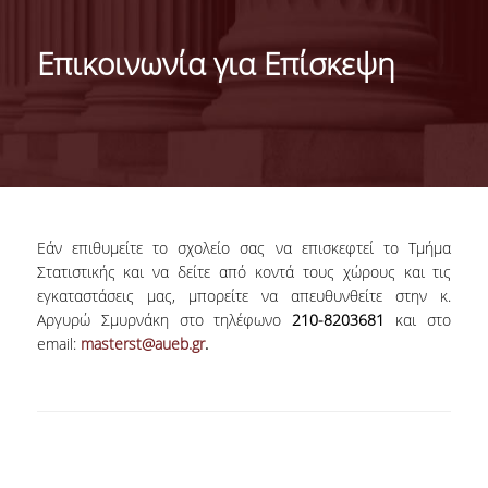
ΙΣΤΟΡΙΚΟ
Επικοινωνία για Επίσκεψη
ΔΙΟΙΚΗΣΗ ΤΟΥ ΤΜΗΜΑΤΟΣ
ΣΥΝΕΛΕΥΣΗ ΤΜΗΜΑΤΟΣ
ΔΙΑΚΡΙΣΕΙΣ ΤΟΥ ΤΜΗΜΑΤΟΣ
ΔΙΕΘΝΕΙΣ KΑΤΑΤΑΞΕΙΣ
Εάν επιθυμείτε το σχολείο σας να επισκεφτεί το Τμήμα
QSRANKINGS 2022
Στατιστικής και να δείτε από κοντά τους χώρους και τις
εγκαταστάσεις μας, μπορείτε να απευθυνθείτε στην κ.
ACADEMIC REPUTATION QS2022
Αργυρώ Σμυρνάκη στο τηλέφωνο
210-8203681
και στο
email:
masterst
@aueb.gr
.
ΔΡΑΣΕΙΣ
ΕΡΓΑΣΤΗΡΙΑ
ΕΡΓΑΣΤΗΡΙΟ ΕΦΑΡΜΟΣΜΕΝΗΣ ΣΤΑΤΙΣΤΙΚΗΣ,
ΠΙΘΑΝΟΤΗΤΩΝ ΚΑΙ ΑΝΑΛΥΣΗΣ ΔΕΔΟΜΕΝΩΝ