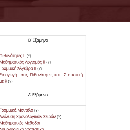
Β’ Εξάμηνο
28-07-2026
KPMG Advi
Graduate
Πιθανότητες ΙΙ
(Υ)
Recruitment
Μαθηματικός Λογισμός ΙΙ
(Υ)
Program 2026
Γραμμική Άλγεβρα ΙΙ
(Υ)
Εισαγωγή στις Πιθανότητες και Στατιστική
με R
(Υ)
ΠΕΡΙΣΣΟΤΕΡΑ
Δ’ Εξάμηνο
Γραμμικά Μοντέλα
(Υ)
Ανάλυση Χρονολογικών Σειρών
(Υ)
Μαθηματικές Μέθοδοι
Δημογραφική Στατιστική