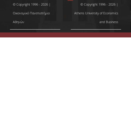
© Copyright 1996 - 2026 |
© Copyright 1996 - 2026 |
ΣΥΓΓΡΑΜΜΑΤΑ 2025-26
Οικονομικό Πανεπιστήμιο
Athens University of Economics
ΑΝΩΤΑΤΗ ΔΙΑΡΚΕΙΑ ΦΟΙΤΗΣΗΣ
Αθηνών
and Business
ΣΤΡΑΤΗΓΙΚΗ ΠΠΣ
ΕΝΗΜΕΡΩΣΗ ΓΙΑ ΤΟ ΠΡΟΠΤΥΧΙΑΚΟ
ΠΡΟΓΡΑΜΜΑ ΣΠΟΥΔΩΝ ΣΤΗΝ
ΣΤΑΤΙΣΤΙΚΗ
VIDEO
ΦΥΛΛΑΔΙΟ
ΜΕΤΑΠΤΥΧΙΑΚΕΣ ΣΠΟΥΔΕΣ
ΓΙΑΤΙ ΝΑ ΚΑΝΩ MASTER
ΜΕΤΑΠΤΥΧΙΑΚΑ