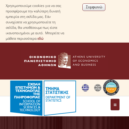
Χρησιμοποιούμε cookies για να σας
προσφέρουμε την καλύτερη δυνατή
εμπειρία στη σελίδα μας. Εάν
συνεχίσετε να χρησιμοποιείτε τη
σελίδα, θα υποθέσουμε πως είστε
ικανοποιημένοι με αυτό. Μπορείτε να
μάθετε περισσότερα
εδώ
ΤΟ ΤΜΗΜΑ
ΜΕ ΜΙΑ ΜΑΤΙΑ