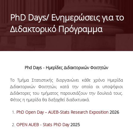
ΙΣΤΟΡΙΚΟ
PhD Days/ Ενημερώσεις για το
ΔΙΟΙΚΗΣΗ ΤΟΥ ΤΜΗΜΑΤΟΣ
Διδακτορικό Πρόγραμμα
ΣΥΝΕΛΕΥΣΗ ΤΜΗΜΑΤΟΣ
ΔΙΑΚΡΙΣΕΙΣ ΤΟΥ ΤΜΗΜΑΤΟΣ
ΔΙΕΘΝΕΙΣ KΑΤΑΤΑΞΕΙΣ
Phd Days - Ημερίδες Διδακτορικών Φοιτητών
QSRANKINGS 2022
Το Τμήμα Στατιστικής διοργανώνει κάθε χρόνο Ημερίδα
ACADEMIC REPUTATION QS2022
Διδακτορικών Φοιτητών, κατά την οποία οι υποψήφιοι
Διδάκτορες του τμήματος παρουσιάζουν την δουλειά τους.
ΔΡΑΣΕΙΣ
Φέτος η ημερίδα θα διεξαχθεί διαδικτυακά.
ΕΡΓΑΣΤΗΡΙΑ
PhD Open Day – AUEB-Stats Research Exposition
2026
ΕΡΓΑΣΤΗΡΙΟ ΕΦΑΡΜΟΣΜΕΝΗΣ ΣΤΑΤΙΣΤΙΚΗΣ,
OPEN AUEB - Stats PhD Day
2025
ΠΙΘΑΝΟΤΗΤΩΝ ΚΑΙ ΑΝΑΛΥΣΗΣ ΔΕΔΟΜΕΝΩΝ