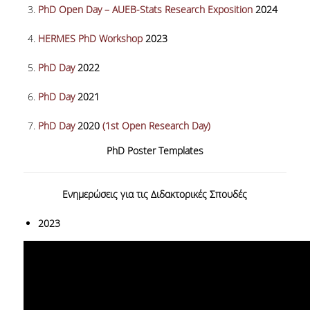
PhD Open Day – AUEB-Stats Research Exposition
2024
ΕΡΓΑΣΤΗΡΙΟ ΣΤΑΤΙΣΤΙΚΗΣ ΜΕΘΟΔΟΛΟΓΙΑΣ
HERMES PhD Workshop
2023
ΕΡΓΑΣΤΗΡΙΟ ΥΠΟΛΟΓΙΣΤΙΚΗΣ ΚΑΙ
ΜΠΕΫΖΙΑΝΗΣ ΣΤΑΤΙΣΤΙΚΗΣ
PhD Day
2022
ΕΡΓΑΣΤΗΡΙΟ ΣΤΟΧΑΣΤΙΚΗΣ
PhD Day
2021
ΜΟΝΤΕΛΟΠΟΙΗΣΗΣ ΚΑΙ ΕΦΑΡΜΟΓΩΝ
PhD Day
2020
(1st Open Research Day)
ΥΠΗΡΕΣΙΑ ΣΥΜΒΟΥΛΟΥ ΨΥΧΙΚΗΣ ΥΓΕΙΑΣ
PhD Poster Templates
CALENDARS
EVENT CALENDAR
Ενημερώσεις για τις Διδακτορικές Σπουδές
CALENDAR ΕΡΓΑΣΤΗΡΙΟΥ ΑΝΤΩΝΙΑΔΟΥ
2023
SOCIAL MEDIA
ΣΧΟΛΗ ΕΠΙΣΤΗΜΩΝ ΚΑΙ ΤΕΧΝΟΛΟΓΙΑΣ ΤΗΣ
ΠΛΗΡΟΦΟΡΙΑΣ