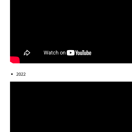
ΑΝΘΡΩΠΙΝΟ ΔΥΝΑΜΙΚΟ
ΜΕΛΗ ΔΕΠ
ΕΡΓΑΣΤΗΡΙΑΚΟ ΔΙΔΑΚΤΙΚΟ ΠΡΟΣΩΠΙΚΟ
(Ε.ΔΙ.Π.)
ΕΙΔΙΚΟ ΤΕΧΝΙΚΟ ΕΡΓΑΣΤΗΡΙΑΚΟ ΠΡΟΣΩΠΙΚΟ
(Ε.Τ.Ε.Π)
ΔΙΟΙΚΗΤΙΚΟ ΠΡΟΣΩΠΙΚΟ
2022
ΜΕΤΑΔΙΔΑΚΤΟΡΕΣ
ΕΠΙΤΙΜΟΙ ΔΙΔΑΚΤΟΡΕΣ
ΜΗΤΡΩΑ ΤΜΗΜΑΤΟΣ
ΑΠΟΧΩΡΗΣΑΝΤΕΣ ΚΑΘΗΓΗΤΕΣ
ΠΡΟΚΗΡΥΞΕΙΣ ΑΠΟΚΤΗΣΗΣ ΑΚΑΔΗΜΑΪΚΗΣ
ΕΜΠΕΙΡΙΑΣ