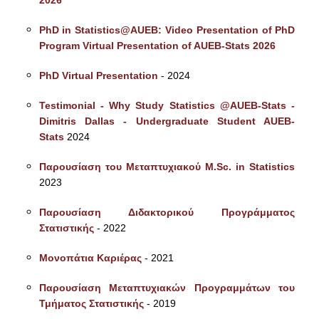
2026
ΕΡΓΑΣΤΗΡΙΟ ΣΤΑΤΙΣΤΙΚΗΣ ΜΕΘΟΔΟΛΟΓΙΑΣ
PhD in Statistics@AUEB: Video Presentation of PhD
ΕΡΓΑΣΤΗΡΙΟ ΥΠΟΛΟΓΙΣΤΙΚΗΣ ΚΑΙ
Program Virtual Presentation of AUEB-Stats 2026
ΜΠΕΫΖΙΑΝΗΣ ΣΤΑΤΙΣΤΙΚΗΣ
PhD Virtual Presentation
- 2024
ΕΡΓΑΣΤΗΡΙΟ ΣΤΟΧΑΣΤΙΚΗΣ
ΜΟΝΤΕΛΟΠΟΙΗΣΗΣ ΚΑΙ ΕΦΑΡΜΟΓΩΝ
Testimonial - Why Study Statistics @AUEB-Stats -
Dimitris Dallas - Undergraduate Student AUEB-
ΥΠΗΡΕΣΙΑ ΣΥΜΒΟΥΛΟΥ ΨΥΧΙΚΗΣ ΥΓΕΙΑΣ
Stats
2024
CALENDARS
Παρουσίαση του Μεταπτυχιακού M.Sc. in Statistics
2023
EVENT CALENDAR
Παρουσίαση Διδακτορικού Προγράμματος
CALENDAR ΕΡΓΑΣΤΗΡΙΟΥ ΑΝΤΩΝΙΑΔΟΥ
Στατιστικής
- 2022
SOCIAL MEDIA
Μονοπάτια Καριέρας
- 2021
ΣΧΟΛΗ ΕΠΙΣΤΗΜΩΝ ΚΑΙ ΤΕΧΝΟΛΟΓΙΑΣ ΤΗΣ
Παρουσίαση Μεταπτυχιακών Προγραμμάτων του
ΠΛΗΡΟΦΟΡΙΑΣ
Τμήματος Στατιστικής
- 2019