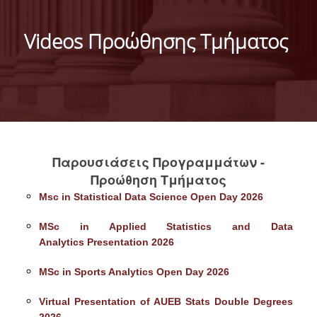
ΙΣΤΟΡΙΚΟ
Videos Προώθησης Τμήματος
ΔΙΟΙΚΗΣΗ ΤΟΥ ΤΜΗΜΑΤΟΣ
ΣΥΝΕΛΕΥΣΗ ΤΜΗΜΑΤΟΣ
ΔΙΑΚΡΙΣΕΙΣ ΤΟΥ ΤΜΗΜΑΤΟΣ
ΔΙΕΘΝΕΙΣ KΑΤΑΤΑΞΕΙΣ
Παρουσιάσεις Προγραμμάτων -
QSRANKINGS 2022
Προώθηση Τμήματος
Msc in Statistical Data Science Open Day 2026
ACADEMIC REPUTATION QS2022
MSc in Applied Statistics and Data
ΔΡΑΣΕΙΣ
Analytics Presentation 2026
ΕΡΓΑΣΤΗΡΙΑ
MSc in Sports Analytics Open Day 2026
ΕΡΓΑΣΤΗΡΙΟ ΕΦΑΡΜΟΣΜΕΝΗΣ ΣΤΑΤΙΣΤΙΚΗΣ,
Virtual Presentation of AUEB Stats Double Degrees
ΠΙΘΑΝΟΤΗΤΩΝ ΚΑΙ ΑΝΑΛΥΣΗΣ ΔΕΔΟΜΕΝΩΝ