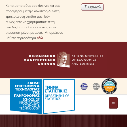
Χρησιμοποιούμε cookies για να σας
προσφέρουμε την καλύτερη δυνατή
εμπειρία στη σελίδα μας. Εάν
συνεχίσετε να χρησιμοποιείτε τη
σελίδα, θα υποθέσουμε πως είστε
ικανοποιημένοι με αυτό. Μπορείτε να
μάθετε περισσότερα
εδώ
ΤΟ ΤΜΗΜΑ
ΜΕ ΜΙΑ ΜΑΤΙΑ