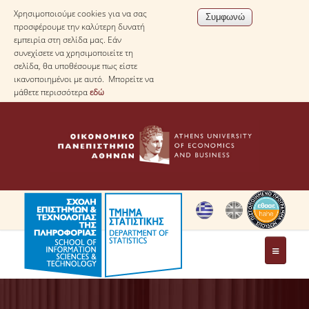
Χρησιμοποιούμε cookies για να σας
προσφέρουμε την καλύτερη δυνατή
εμπειρία στη σελίδα μας. Εάν
συνεχίσετε να χρησιμοποιείτε τη
σελίδα, θα υποθέσουμε πως είστε
ικανοποιημένοι με αυτό. Μπορείτε να
μάθετε περισσότερα
εδώ
ΤΟ ΤΜΗΜΑ
ΜΕ ΜΙΑ ΜΑΤΙΑ