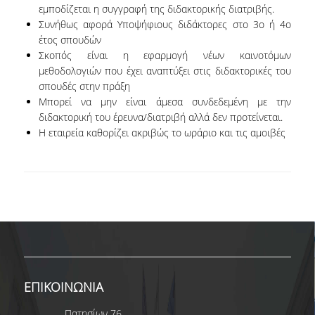
ΑΝΘΡΩΠΙΝΟ ΔΥΝΑΜΙΚΟ
εμποδίζεται η συγγραφή της διδακτορικής διατριβής.
Συνήθως αφορά Υποψήφιους διδάκτορες στο 3
ο
ή 4
ο
ΜΕΛΗ ΔΕΠ
έτος σπουδών
Σκοπός είναι η εφαρμογή νέων καινοτόμων
ΕΡΓΑΣΤΗΡΙΑΚΟ ΔΙΔΑΚΤΙΚΟ ΠΡΟΣΩΠΙΚΟ
μεθοδολογιών που έχει αναπτύξει στις διδακτορικές του
(Ε.ΔΙ.Π.)
σπουδές στην πράξη
Μπορεί να μην είναι άμεσα συνδεδεμένη με την
ΕΙΔΙΚΟ ΤΕΧΝΙΚΟ ΕΡΓΑΣΤΗΡΙΑΚΟ ΠΡΟΣΩΠΙΚΟ
διδακτορική του έρευνα/διατριβή αλλά δεν προτείνεται.
(Ε.Τ.Ε.Π)
Η εταιρεία καθορίζει ακριβώς το ωράριο και τις αμοιβές
ΔΙΟΙΚΗΤΙΚΟ ΠΡΟΣΩΠΙΚΟ
ΜΕΤΑΔΙΔΑΚΤΟΡΕΣ
ΕΠΙΤΙΜΟΙ ΔΙΔΑΚΤΟΡΕΣ
ΜΗΤΡΩΑ ΤΜΗΜΑΤΟΣ
ΑΠΟΧΩΡΗΣΑΝΤΕΣ ΚΑΘΗΓΗΤΕΣ
ΕΠΙΚΟΙΝΩΝΙΑ
ΠΡΟΚΗΡΥΞΕΙΣ ΑΠΟΚΤΗΣΗΣ ΑΚΑΔΗΜΑΪΚΗΣ
ΕΜΠΕΙΡΙΑΣ
Πατησίων 76