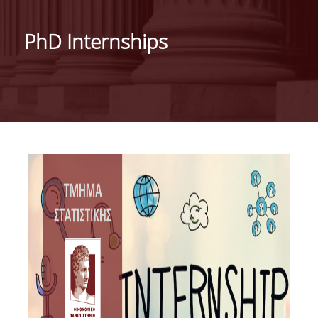
ΙΣΤΟΡΙΚΟ
PhD Internships
ΔΙΟΙΚΗΣΗ ΤΟΥ ΤΜΗΜΑΤΟΣ
ΣΥΝΕΛΕΥΣΗ ΤΜΗΜΑΤΟΣ
ΔΙΑΚΡΙΣΕΙΣ ΤΟΥ ΤΜΗΜΑΤΟΣ
ΔΙΕΘΝΕΙΣ KΑΤΑΤΑΞΕΙΣ
QSRANKINGS 2022
ACADEMIC REPUTATION QS2022
ΔΡΑΣΕΙΣ
ΕΡΓΑΣΤΗΡΙΑ
ΕΡΓΑΣΤΗΡΙΟ ΕΦΑΡΜΟΣΜΕΝΗΣ ΣΤΑΤΙΣΤΙΚΗΣ,
ΠΙΘΑΝΟΤΗΤΩΝ ΚΑΙ ΑΝΑΛΥΣΗΣ ΔΕΔΟΜΕΝΩΝ