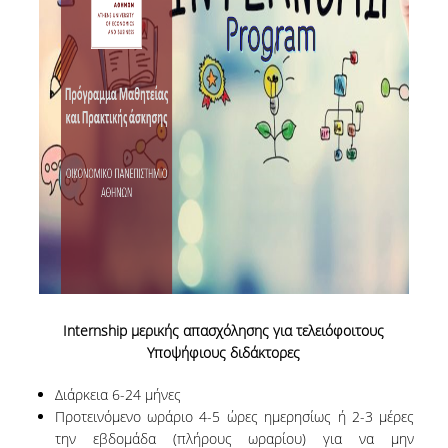
ΕΡΓΑΣΤΗΡΙΟ ΣΤΑΤΙΣΤΙΚΗΣ ΜΕΘΟΔΟΛΟΓΙΑΣ
ΕΡΓΑΣΤΗΡΙΟ ΥΠΟΛΟΓΙΣΤΙΚΗΣ ΚΑΙ
ΜΠΕΫΖΙΑΝΗΣ ΣΤΑΤΙΣΤΙΚΗΣ
ΕΡΓΑΣΤΗΡΙΟ ΣΤΟΧΑΣΤΙΚΗΣ
ΜΟΝΤΕΛΟΠΟΙΗΣΗΣ ΚΑΙ ΕΦΑΡΜΟΓΩΝ
ΥΠΗΡΕΣΙΑ ΣΥΜΒΟΥΛΟΥ ΨΥΧΙΚΗΣ ΥΓΕΙΑΣ
CALENDARS
EVENT CALENDAR
CALENDAR ΕΡΓΑΣΤΗΡΙΟΥ ΑΝΤΩΝΙΑΔΟΥ
Internship μερικής απασχόλησης για τελειόφοιτους
SOCIAL MEDIA
Υποψήφιους διδάκτορες
ΣΧΟΛΗ ΕΠΙΣΤΗΜΩΝ ΚΑΙ ΤΕΧΝΟΛΟΓΙΑΣ ΤΗΣ
Διάρκεια 6-24 μήνες
ΠΛΗΡΟΦΟΡΙΑΣ
Προτεινόμενο ωράριο 4-5 ώρες ημερησίως ή 2-3 μέρες
την εβδομάδα (πλήρους ωραρίου) για να μην