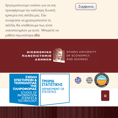
Χρησιμοποιούμε cookies για να σας
προσφέρουμε την καλύτερη δυνατή
εμπειρία στη σελίδα μας. Εάν
συνεχίσετε να χρησιμοποιείτε τη
σελίδα, θα υποθέσουμε πως είστε
ικανοποιημένοι με αυτό. Μπορείτε να
μάθετε περισσότερα
εδώ
ΤΟ ΤΜΗΜΑ
ΜΕ ΜΙΑ ΜΑΤΙΑ