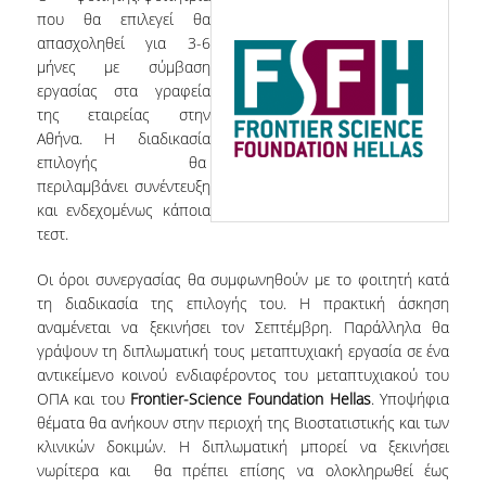
που θα επιλεγεί θα
ΕΡΓΑΣΤΗΡΙΟ ΣΤΑΤΙΣΤΙΚΗΣ ΜΕΘΟΔΟΛΟΓΙΑΣ
απασχοληθεί για 3-6
μήνες με σύμβαση
ΕΡΓΑΣΤΗΡΙΟ ΥΠΟΛΟΓΙΣΤΙΚΗΣ ΚΑΙ
ΜΠΕΫΖΙΑΝΗΣ ΣΤΑΤΙΣΤΙΚΗΣ
εργασίας στα γραφεία
της εταιρείας στην
ΕΡΓΑΣΤΗΡΙΟ ΣΤΟΧΑΣΤΙΚΗΣ
Αθήνα. Η διαδικασία
ΜΟΝΤΕΛΟΠΟΙΗΣΗΣ ΚΑΙ ΕΦΑΡΜΟΓΩΝ
επιλογής θα
περιλαμβάνει συνέντευξη
ΥΠΗΡΕΣΙΑ ΣΥΜΒΟΥΛΟΥ ΨΥΧΙΚΗΣ ΥΓΕΙΑΣ
και ενδεχομένως κάποια
τεστ.
CALENDARS
Οι όροι συνεργασίας θα συμφωνηθούν με το φοιτητή κατά
EVENT CALENDAR
τη διαδικασία της επιλογής του. Η πρακτική άσκηση
αναμένεται να ξεκινήσει τον Σεπτέμβρη. Παράλληλα θα
CALENDAR ΕΡΓΑΣΤΗΡΙΟΥ ΑΝΤΩΝΙΑΔΟΥ
γράψουν τη διπλωματική τους μεταπτυχιακή εργασία σε ένα
αντικείμενο κοινού ενδιαφέροντος του μεταπτυχιακού του
SOCIAL MEDIA
ΟΠΑ και του
Frontier-Science Foundation Hellas
. Υποψήφια
θέματα θα ανήκουν στην περιοχή της Βιοστατιστικής και των
ΣΧΟΛΗ ΕΠΙΣΤΗΜΩΝ ΚΑΙ ΤΕΧΝΟΛΟΓΙΑΣ ΤΗΣ
ΠΛΗΡΟΦΟΡΙΑΣ
κλινικών δοκιμών. Η διπλωματική μπορεί να ξεκινήσει
νωρίτερα και θα πρέπει επίσης να ολοκληρωθεί έως