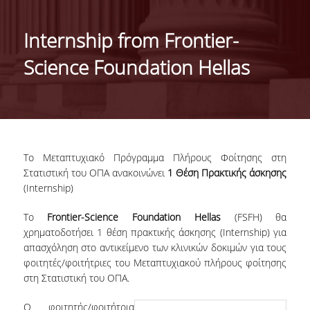
ΙΣΤΟΡΙΚΟ
Internship from Frontier-
ΔΙΟΙΚΗΣΗ ΤΟΥ ΤΜΗΜΑΤΟΣ
Science Foundation Hellas
ΣΥΝΕΛΕΥΣΗ ΤΜΗΜΑΤΟΣ
ΔΙΑΚΡΙΣΕΙΣ ΤΟΥ ΤΜΗΜΑΤΟΣ
ΔΙΕΘΝΕΙΣ KΑΤΑΤΑΞΕΙΣ
Το Μεταπτυχιακό Πρόγραμμα Πλήρους Φοίτησης στη
QSRANKINGS 2022
Στατιστική του ΟΠΑ ανακοινώνει
1 Θέση Πρακτικής άσκησης
(Internship)
ACADEMIC REPUTATION QS2022
Tο
Frontier-Science Foundation Hellas
(FSFH) θα
ΔΡΑΣΕΙΣ
χρηματοδοτήσει 1 θέση πρακτικής άσκησης (Internship) για
απασχόληση στο αντικείμενο των κλινικών δοκιμών για τους
ΕΡΓΑΣΤΗΡΙΑ
φοιτητές/φοιτήτριες του Μεταπτυχιακού πλήρους φοίτησης
στη Στατιστική του ΟΠΑ.
ΕΡΓΑΣΤΗΡΙΟ ΕΦΑΡΜΟΣΜΕΝΗΣ ΣΤΑΤΙΣΤΙΚΗΣ,
ΠΙΘΑΝΟΤΗΤΩΝ ΚΑΙ ΑΝΑΛΥΣΗΣ ΔΕΔΟΜΕΝΩΝ
Ο φοιτητής/φοιτήτρια