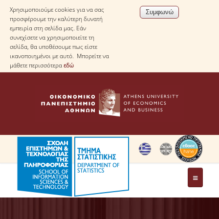
Χρησιμοποιούμε cookies για να σας
προσφέρουμε την καλύτερη δυνατή
εμπειρία στη σελίδα μας. Εάν
συνεχίσετε να χρησιμοποιείτε τη
σελίδα, θα υποθέσουμε πως είστε
ικανοποιημένοι με αυτό. Μπορείτε να
μάθετε περισσότερα
εδώ
ΤΟ ΤΜΗΜΑ
ΜΕ ΜΙΑ ΜΑΤΙΑ