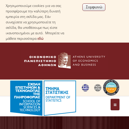
Χρησιμοποιούμε cookies για να σας
προσφέρουμε την καλύτερη δυνατή
εμπειρία στη σελίδα μας. Εάν
συνεχίσετε να χρησιμοποιείτε τη
σελίδα, θα υποθέσουμε πως είστε
ικανοποιημένοι με αυτό. Μπορείτε να
μάθετε περισσότερα
εδώ
ΤΟ ΤΜΗΜΑ
ΜΕ ΜΙΑ ΜΑΤΙΑ