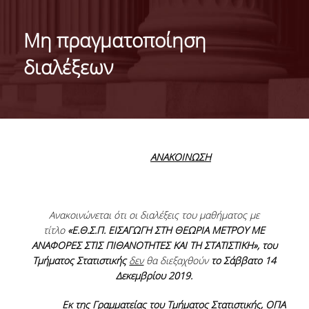
ΙΣΤΟΡΙΚΟ
Μη πραγματοποίηση
ΔΙΟΙΚΗΣΗ ΤΟΥ ΤΜΗΜΑΤΟΣ
διαλέξεων
ΣΥΝΕΛΕΥΣΗ ΤΜΗΜΑΤΟΣ
ΔΙΑΚΡΙΣΕΙΣ ΤΟΥ ΤΜΗΜΑΤΟΣ
ΔΙΕΘΝΕΙΣ KΑΤΑΤΑΞΕΙΣ
ΑΝΑΚΟΙΝΩΣΗ
QSRANKINGS 2022
ACADEMIC REPUTATION QS2022
Ανακοινώνεται ότι οι διαλέξεις του μαθήματος με
ΔΡΑΣΕΙΣ
τίτλο
«Ε.Θ.Σ.Π. ΕΙΣΑΓΩΓΗ ΣΤΗ ΘΕΩΡΙΑ ΜΕΤΡΟΥ ΜΕ
ΑΝΑΦΟΡΕΣ ΣΤΙΣ
ΠΙΘΑΝΟΤΗΤΕΣ ΚΑΙ ΤΗ ΣΤΑΤΙΣΤΙΚΗ», του
ΕΡΓΑΣΤΗΡΙΑ
Τμήματος Στατιστικής
δεν
θα διεξαχθούν
το Σάββατο 14
Δεκεμβρίου 2019.
ΕΡΓΑΣΤΗΡΙΟ ΕΦΑΡΜΟΣΜΕΝΗΣ ΣΤΑΤΙΣΤΙΚΗΣ,
ΠΙΘΑΝΟΤΗΤΩΝ ΚΑΙ ΑΝΑΛΥΣΗΣ ΔΕΔΟΜΕΝΩΝ
Εκ της Γραμματείας του Τμήματος Στατιστικής, ΟΠΑ