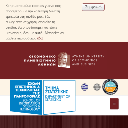
Χρησιμοποιούμε cookies για να σας
προσφέρουμε την καλύτερη δυνατή
εμπειρία στη σελίδα μας. Εάν
συνεχίσετε να χρησιμοποιείτε τη
σελίδα, θα υποθέσουμε πως είστε
ικανοποιημένοι με αυτό. Μπορείτε να
μάθετε περισσότερα
εδώ
ΤΟ ΤΜΗΜΑ
ΜΕ ΜΙΑ ΜΑΤΙΑ