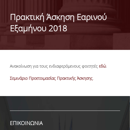
ΙΣΤΟΡΙΚΟ
Πρακτική Άσκηση Εαρινού
ΔΙΟΙΚΗΣΗ ΤΟΥ ΤΜΗΜΑΤΟΣ
Εξαμήνου 2018
ΣΥΝΕΛΕΥΣΗ ΤΜΗΜΑΤΟΣ
ΔΙΑΚΡΙΣΕΙΣ ΤΟΥ ΤΜΗΜΑΤΟΣ
ΔΙΕΘΝΕΙΣ KΑΤΑΤΑΞΕΙΣ
Ανακοίνωση για τους ενδιαφερόμενους φοιτητές
εδώ
.
QSRANKINGS 2022
Σεμινάριο Προετοιμασίας Πρακτικής Άσκησης
.
ACADEMIC REPUTATION QS2022
ΔΡΑΣΕΙΣ
ΕΡΓΑΣΤΗΡΙΑ
ΕΡΓΑΣΤΗΡΙΟ ΕΦΑΡΜΟΣΜΕΝΗΣ ΣΤΑΤΙΣΤΙΚΗΣ,
ΕΠΙΚΟΙΝΩΝΙΑ
ΠΙΘΑΝΟΤΗΤΩΝ ΚΑΙ ΑΝΑΛΥΣΗΣ ΔΕΔΟΜΕΝΩΝ