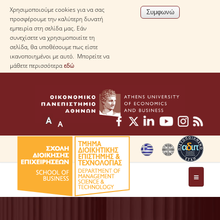
Χρησιμοποιούμε cookies για να σας
προσφέρουμε την καλύτερη δυνατή
εμπειρία στη σελίδα μας. Εάν
συνεχίσετε να χρησιμοποιείτε τη
σελίδα, θα υποθέσουμε πως είστε
ικανοποιημένοι με αυτό. Μπορείτε να
μάθετε περισσότερα
εδώ
ΤΟ ΤΜΗΜΑ
ΜΕ ΜΙΑ ΜΑΤΙΑ