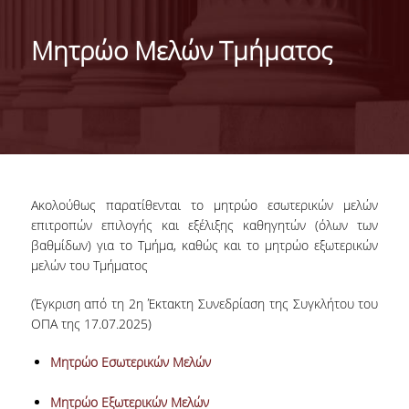
ΤΑΥΤΟΤΗΤΑ ΤΟΥ ΤΜΗΜΑΤΟΣ
Μητρώο Μελών Τμήματος
ΑΠΟΣΤΟΛΗ ΤΟΥ ΤΜΗΜΑΤΟΣ
ΔΙΟΙΚΗΣΗ ΤΟΥ ΤΜΗΜΑΤΟΣ
ΣΥΜΒΟΥΛΕΥΤΙΚΗ ΕΠΙΤΡΟΠΗ
ΔΙΕΘΝΕΙΣ ΔΙΑΚΡΙΣΕΙΣ
Ακολούθως παρατίθενται το μητρώο εσωτερικών μελών
TESTIMONIALS ΔΙΑΚΡΙΣΕΩΝ
επιτροπών επιλογής και εξέλιξης καθηγητών (όλων των
βαθμίδων) για το Τμήμα, καθώς και το μητρώο εξωτερικών
ΕΠΑΓΓΕΛΜΑΤΙΚΕΣ ΠΡΟΟΠΤΙΚΕΣ
μελών του Τμήματος
ΓΙΑ ΜΑΘΗΤΕΣ ΛΥΚΕΙΟΥ
(Έγκριση από τη 2η Έκτακτη Συνεδρίαση της Συγκλήτου του
ΟΠΑ της 17.07.2025)
ΠΡΟΓΡΑΜΜΑ ΥΠΟΤΡΟΦΙΩΝ
Μητρώο Εσωτερικών Μελών
ΚΡΙΤΗΡΙΑ ΚΑΙ ΔΙΑΔΙΚΑΣΙΑ ΕΠΙΛΟΓΗΣ
Μητρώο Εξωτερικών Μελών
ΕΡΓΑΣΤΗΡΙΑΚΗ ΥΠΟΔΟΜΗ