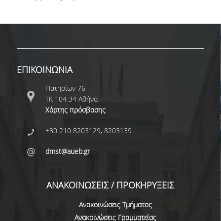
NEWSLETTERS
TESTIMONIALS
ΒΡΑΒΕΙΑ ΕΞΑΙΡΕΤΙΚΗΣ ΕΠΙΔΟΣΗΣ ΣΤΗ
ΕΠΙΚΟΙΝΩΝΙΑ
ΔΙΔΑΣΚΑΛΙΑ
Πατησίων 76
ΑΝΘΡΩΠΙΝΟ ΔΥΝΑΜΙΚΟ
ΤΚ 104 34 Αθήνα
Χάρτης πρόσβασης
ΠΡΟΣΩΠΙΚΟ ΤΟΥ ΤΜΗΜΑΤΟΣ
+30 210 8203129, 8203139
ΜΕΛΗ ΔΕΠ
dmst@aueb.gr
ΕΠΙΤΙΜΟΙ ΔΙΔΑΚΤΟΡΕΣ
ΕΠΙΣΚΕΠΤΕΣ ΚΑΘΗΓΗΤΕΣ
ΑΝΑΚΟΙΝΩΣΕΙΣ / ΠΡΟΚΗΡΥΞΕΙΣ
ΜΕΛΗ Ε.ΔΙ.Π.
Ανακοινώσεις Τμήματος
ΜΕΛΗ Ε.Τ.Ε.Π.
Ανακοινώσεις Γραμματείας