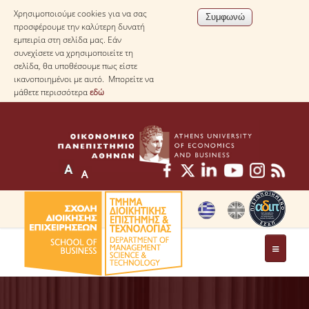
Χρησιμοποιούμε cookies για να σας
προσφέρουμε την καλύτερη δυνατή
εμπειρία στη σελίδα μας. Εάν
συνεχίσετε να χρησιμοποιείτε τη
σελίδα, θα υποθέσουμε πως είστε
ικανοποιημένοι με αυτό. Μπορείτε να
μάθετε περισσότερα
εδώ
ΤΟ ΤΜΗΜΑ
ΜΕ ΜΙΑ ΜΑΤΙΑ