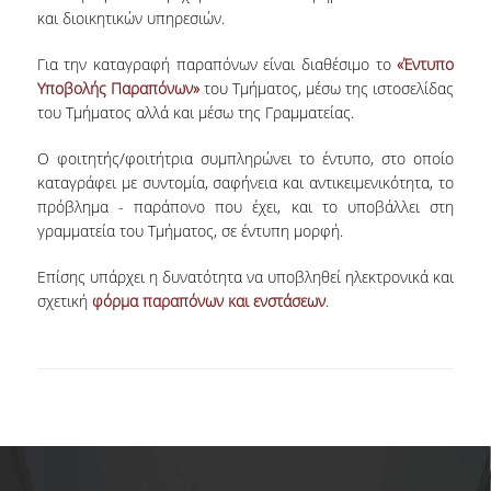
και διοικητικών υπηρεσιών.
NEWSLETTERS
Για την καταγραφή παραπόνων είναι διαθέσιμο το
«Έντυπο
Υποβολής Παραπόνων»
του Τμήματος, μέσω της ιστοσελίδας
TESTIMONIALS
του Τμήματος αλλά και μέσω της Γραμματείας.
ΒΡΑΒΕΙΑ ΕΞΑΙΡΕΤΙΚΗΣ ΕΠΙΔΟΣΗΣ ΣΤΗ
ΔΙΔΑΣΚΑΛΙΑ
Ο φοιτητής/φοιτήτρια συμπληρώνει το έντυπο, στο οποίο
καταγράφει με συντομία, σαφήνεια και αντικειμενικότητα, το
ΑΝΘΡΩΠΙΝΟ ΔΥΝΑΜΙΚΟ
πρόβλημα - παράπονο που έχει, και το υποβάλλει στη
γραμματεία του Τμήματος, σε έντυπη μορφή.
ΠΡΟΣΩΠΙΚΟ ΤΟΥ ΤΜΗΜΑΤΟΣ
Επίσης υπάρχει η δυνατότητα να υποβληθεί ηλεκτρονικά και
ΜΕΛΗ ΔΕΠ
σχετική
φόρμα παραπόνων και ενστάσεων
.
ΕΠΙΤΙΜΟΙ ΔΙΔΑΚΤΟΡΕΣ
ΕΠΙΣΚΕΠΤΕΣ ΚΑΘΗΓΗΤΕΣ
ΜΕΛΗ Ε.ΔΙ.Π.
ΜΕΛΗ Ε.Τ.Ε.Π.