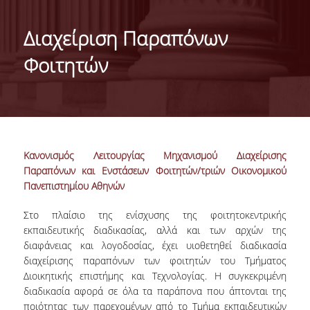
ΤΑΥΤΟΤΗΤΑ ΤΟΥ ΤΜΗΜΑΤΟΣ
Διαχείριση Παραπόνων
ΑΠΟΣΤΟΛΗ ΤΟΥ ΤΜΗΜΑΤΟΣ
Φοιτητών
ΔΙΟΙΚΗΣΗ ΤΟΥ ΤΜΗΜΑΤΟΣ
ΣΥΜΒΟΥΛΕΥΤΙΚΗ ΕΠΙΤΡΟΠΗ
ΔΙΕΘΝΕΙΣ ΔΙΑΚΡΙΣΕΙΣ
Κανονισμός Λειτουργίας Μηχανισμού Διαχείρισης
TESTIMONIALS ΔΙΑΚΡΙΣΕΩΝ
Παραπόνων και Ενστάσεων Φοιτητών/τριών Οικονομικού
Πανεπιστημίου Αθηνών
ΕΠΑΓΓΕΛΜΑΤΙΚΕΣ ΠΡΟΟΠΤΙΚΕΣ
Στο πλαίσιο της ενίσχυσης της φοιτητοκεντρικής
ΓΙΑ ΜΑΘΗΤΕΣ ΛΥΚΕΙΟΥ
εκπαιδευτικής διαδικασίας, αλλά και των αρχών της
διαφάνειας και λογοδοσίας, έχει υιοθετηθεί διαδικασία
ΠΡΟΓΡΑΜΜΑ ΥΠΟΤΡΟΦΙΩΝ
διαχείρισης παραπόνων των φοιτητών του Τμήματος
Διοικητικής επιστήμης και Τεχνολογίας. Η συγκεκριμένη
ΚΡΙΤΗΡΙΑ ΚΑΙ ΔΙΑΔΙΚΑΣΙΑ ΕΠΙΛΟΓΗΣ
διαδικασία αφορά σε όλα τα παράπονα που άπτονται της
ποιότητας των παρεχομένων από το Τμήμα εκπαιδευτικών
ΕΡΓΑΣΤΗΡΙΑΚΗ ΥΠΟΔΟΜΗ