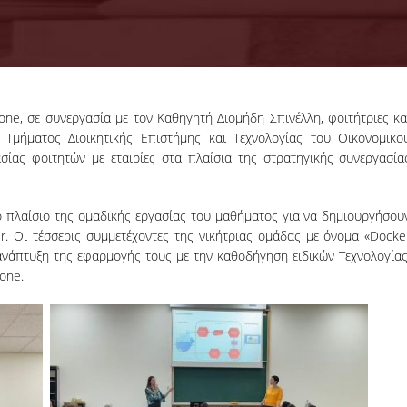
ne, σε συνεργασία με τον Καθηγητή Διομήδη Σπινέλλη, φοιτήτριες κα
18-06-2026
 Τμήματος Διοικητικής Επιστήμης και Τεχνολογίας του Οικονομικο
Προκήρυξη
ίας φοιτητών με εταιρίες στα πλαίσια της στρατηγικής συνεργασία
Εκπόνησης
Διδακτορικών
Η Συνέλευση τ
Διατριβών
Τμήματος ΔΕΤ τ
ο πλαίσιο της ομαδικής εργασίας του μαθήματος για να δημιουργήσου
ΟΠΑ, αποφάσισε τ
. Οι τέσσερις συμμετέχοντες της νικήτριας ομάδας με όνομα «Docke
προκήρυξη νέ
θέσεων υποψηφί
ανάπτυξη της εφαρμογής τους με την καθοδήγηση ειδικών Τεχνολογίας
διδακτόρων.
one.
ΠΕΡΙΣΣΟΤΕΡΑ