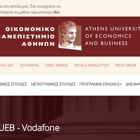
 στη σελίδα μας. Εάν συνεχίσετε να
Μπορείτε να μάθετε περισσότερα
εδώ
ΥΛΗ ΔΕΠ
EDUPORTAL
DMST MOBILE
DETAILS NEWSLETTER
PRESS-MEDIA
ΙΑΚΕΣ ΣΠΟΥΔΕΣ
ΜΕΤΑΠΤΥΧΙΑΚΕΣ ΣΠΟΥΔΕΣ
ΠΡΟΓΡΑΜΜΑ ERASMUS+
ΔΙΑΣΦΑ
AUEB - Vodafone