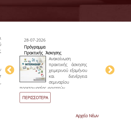
ι
28-07-2026
23-07-2026
ύ
Πρόγραμμα
Πρώτο το 
ς
Πρακτικής Άσκησης
στο
ου
Χειμερινού
Ανακοίνωση
Επιστημονικ
ου
Εξαμήνου 2026-
πρακτικής άσκησης
ν
ην
2027
χειμερινού εξαμήνου
r
ων
και διενέργεια
ων
σεμιναρίου
,
4
ο
επιστημονι
προετοιμασίας φοιτητών.
συνεχόμενη χρο
ΠΕΡΙΣΣΟΤΕΡΑ
ΠΕΡΙΣΣΟΤΕΡ
Αρχείο Νέων