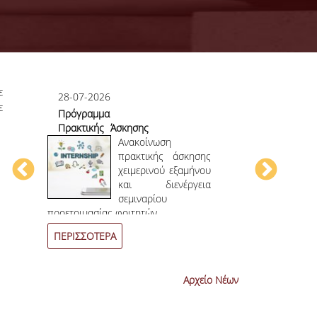
ε
28-07-2026
23-07-2026
ε
Πρόγραμμα
Πρώτο το 
Πρακτικής Άσκησης
στο
ου
Χειμερινού
Ανακοίνωση
Επιστημονικ
ου
Εξαμήνου 2026-
πρακτικής άσκησης
ην
2027
χειμερινού εξαμήνου
ων
και διενέργεια
ων
σεμιναρίου
4
ο
επιστημονι
προετοιμασίας φοιτητών.
συνεχόμενη χρο
ΠΕΡΙΣΣΟΤΕΡΑ
ΠΕΡΙΣΣΟΤΕΡ
Αρχείο Νέων