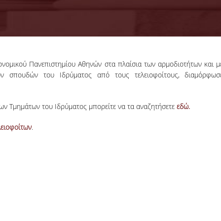
ονομικού Πανεπιστημίου Αθηνών στα πλαίσια των αρμοδιοτήτων και μ
18-06-2026
ν σπουδών του Ιδρύματος από τους τελειοφοίτους, διαμόρφωσ
Προκήρυξη
Εκπόνησης
Διδακτορικών
Η Συνέλευση τ
των Τμημάτων του Ιδρύματος μπορείτε να τα αναζητήσετε
εδώ.
Διατριβών
Τμήματος ΔΕΤ τ
ΟΠΑ, αποφάσισε τ
λειοφοίτων
.
προκήρυξη νέ
θέσεων υποψηφί
διδακτόρων.
ΠΕΡΙΣΣΟΤΕΡΑ