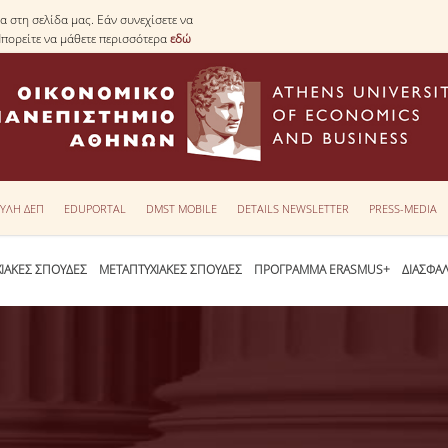
 στη σελίδα μας. Εάν συνεχίσετε να
Μπορείτε να μάθετε περισσότερα
εδώ
ΥΛΗ ΔΕΠ
EDUPORTAL
DMST MOBILE
DETAILS NEWSLETTER
PRESS-MEDIA
ΙΑΚΕΣ ΣΠΟΥΔΕΣ
ΜΕΤΑΠΤΥΧΙΑΚΕΣ ΣΠΟΥΔΕΣ
ΠΡΟΓΡΑΜΜΑ ERASMUS+
ΔΙΑΣΦΑ