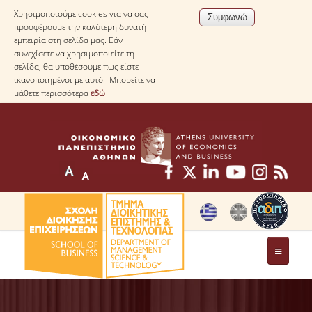
Χρησιμοποιούμε cookies για να σας
προσφέρουμε την καλύτερη δυνατή
εμπειρία στη σελίδα μας. Εάν
συνεχίσετε να χρησιμοποιείτε τη
σελίδα, θα υποθέσουμε πως είστε
ικανοποιημένοι με αυτό. Μπορείτε να
μάθετε περισσότερα
εδώ
ΤΟ ΤΜΗΜΑ
ΜΕ ΜΙΑ ΜΑΤΙΑ