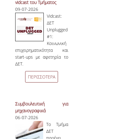
vidcast του Τμήματος
ΠΡΟΓΡΑΜΜΑ ERASMUS+
09-07-2026
Vidcast:
ΜΑΘΗΜΑΤΑ ΠΟΥ ΠΡΟΣΦΕΡΕΙ ΤΟ
ΔΕΤ
ΤΜΗΜΑ
Unplugged
#1:
ΣΥΝΕΡΓΑΖΟΜΕΝΑ ΠΑΝΕΠΙΣΤΗΜΙΑ
Κοινωνική
επιχειρηματικότητα και
ΑΝΑΚΟΙΝΩΣΕΙΣ ΠΡΟΓΡΑΜΜΑΤΟΣ
start-ups με αφετηρία το
ΔΕΤ.
ΕΓΓΡΑΦΑ - ΧΡΗΣΙΜΟΙ ΣΥΝΔΕΣΜΟΙ
ΠΕΡΙΣΣΟΤΕΡΑ
FAQS
ΔΙΑΣΦΑΛΙΣΗ ΠΟΙΟΤΗΤΑΣ
Συμβουλευτική για
μηχανογραφικά
ΠΟΛΙΤΙΚΗ ΔΙΑΣΦΑΛΙΣΗΣ ΠΟΙΟΤΗΤΑΣ
06-07-2026
ΔΕΔΟΜΕΝΑ ΠΟΙΟΤΗΤΑΣ
Το Τμήμα
ΔΕΤ
ΠΙΣΤΟΠΟΙΗΣΗ
παρέχει