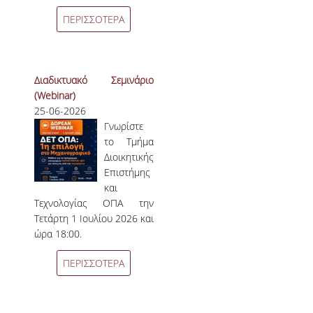
ΔΗΜΟΣΙΕΥΣΕΙΣ
ΠΕΡΙΣΣΟΤΕΡΑ
ΕΠΙΣΤΗΜΟΝΙΚΑ ΣΥΝΕΔΡΙΑ ΚΑΙ ΣΕΜΙΝΑΡΙΑ
ΑΠΟΦΟΙΤΟΙ
Διαδικτυακό Σεμινάριο
(Webinar)
ΑΠΟΦΟΙΤΟΙ ΤΟΥ ΤΜΗΜΑΤΟΣ
25-06-2026
Γνωρίστε
ΑΓΓΕΛΙΕΣ ΓΙΑ ΕΡΓΑΣΙΑ
το Τμήμα
Διοικητικής
ΠΡΟΟΠΤΙΚΕΣ ΑΠΟΦΟΙΤΩΝ
Επιστήμης
και
ΣΥΛΛΟΓΟΙ ΑΠΟΦΟΙΤΩΝ
Τεχνολογίας ΟΠΑ την
Τετάρτη 1 Ιουλίου 2026 και
ΓΡΑΦΕΙΟ ΔΙΑΣΥΝΔΕΣΗΣ
ώρα 18:00.
ALUMNI AUEB
ΠΕΡΙΣΣΟΤΕΡΑ
ΝΕΑ
ΝΕΑ ΤΟΥ ΤΜΗΜΑΤΟΣ