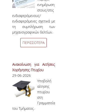
ενημέρωση
ΑΞΙΟΛΟΓΗΣΗ
στους/στις
ενδιαφερόμενους/
ΑΠΟ ΠΡΟΠΤΥΧΙΑΚΟΥΣ ΦΟΙΤΗΤΕΣ
ενδιαφερόμενες σχετικά με
τη συμπλήρωση των
ΑΠΟ ΤΕΛΕΙΟΦΟΙΤΟΥΣ
μηχανογραφικών δελτίων.
ΑΠΟ ΜΕΤΑΠΤΥΧΙΑΚΟΥΣ
ΠΕΡΙΣΣΟΤΕΡΑ
ΦΟΙΤΗΤΕΣ
ΕΚΘΕΣΕΙΣ ΕΞΩΤΕΡΙΚΗΣ
ΑΞΙΟΛΟΓΗΣΗΣ
Ανακοίνωση για Αιτήσεις
Χορήγησης Πτυχίου
ΜΟ.ΔΙ.Π.
29-06-2026
Υποβολή
αίτησης
ΕΡΕΥΝΑ
πτυχίου
στη
ΕΡΕΥΝΗΤΙΚΕΣ ΔΡΑΣΤΗΡΙΟΤΗΤΕΣ
Γραμματεία
ΕΡΕΥΝΗΤΙΚΑ ΕΡΓΑΣΤΗΡΙΑ
του Τμήματος.