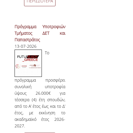
ΠΕΡΙΣΣΟΤΕΡΑ
ΔΙΟΙΚΗΤΙΚΟ ΠΡΟΣΩΠΙΚΟ
ΜΕΤΑΔΙΔΑΚΤΟΡΙΚΟΙ ΕΡΕΥΝΗΤΕΣ
Πρόγραμμα Υποτροφιών
ΜΗΤΡΩΟ ΜΕΛΩΝ ΤΜΗΜΑΤΟΣ
Τμήματος ΔΕΤ και
Παπαστράτος
ΠΡΟΠΤΥΧΙΑΚΕΣ ΣΠΟΥΔΕΣ
13-07-2026
Το
ΠΡΟΓΡΑΜΜΑ ΣΠΟΥΔΩΝ
ΟΔΗΓΟΣ ΚΑΙ ΚΑΤΕΥΘΥΝΣΕΙΣ ΣΠΟΥΔΩΝ
πρόγραμμα προσφέρει
ΜΑΘΗΜΑΤΑ ΠΡΟΓΡΑΜΜΑΤΟΣ ΣΠΟΥΔΩΝ
συνολική υποτροφία
ύψους 26.000€ για
ΜΑΘΗΜΑΤΑ ΕΛΕΥΘΕΡΗΣ ΕΠΙΛΟΓΗΣ ΑΠΟ
ΑΛΛΑ ΤΜΗΜΑΤΑ
τέσσερα (4) έτη σπουδών,
από το Α’ έτος έως και το Δ’
ΒΡΑΒΕΙΑ ΕΡΓΑΣΙΩΝ
έτος, με εκκίνηση το
ακαδημαϊκό έτος 2026-
ΠΡΑΚΤΙΚΗ ΑΣΚΗΣΗ ΚΑΙ ΠΤΥΧΙΑΚΗ ΕΡΓΑΣΙΑ
2027.