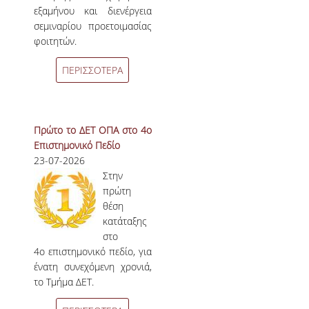
εξαμήνου και διενέργεια
σεμιναρίου προετοιμασίας
NEWSLETTERS
φοιτητών.
TESTIMONIALS
ΠΕΡΙΣΣΟΤΕΡΑ
ΒΡΑΒΕΙΑ ΕΞΑΙΡΕΤΙΚΗΣ ΕΠΙΔΟΣΗΣ ΣΤΗ
ΔΙΔΑΣΚΑΛΙΑ
ΑΝΘΡΩΠΙΝΟ ΔΥΝΑΜΙΚΟ
Πρώτο το ΔΕΤ ΟΠΑ στο 4ο
Επιστημονικό Πεδίο
ΠΡΟΣΩΠΙΚΟ ΤΟΥ ΤΜΗΜΑΤΟΣ
23-07-2026
Στην
ΜΕΛΗ ΔΕΠ
πρώτη
θέση
ΕΠΙΤΙΜΟΙ ΔΙΔΑΚΤΟΡΕΣ
κατάταξης
στο
ΕΠΙΣΚΕΠΤΕΣ ΚΑΘΗΓΗΤΕΣ
4
ο
επιστημονικό πεδίο, για
ένατη συνεχόμενη χρονιά,
ΜΕΛΗ Ε.ΔΙ.Π.
το Τμήμα ΔΕΤ.
ΜΕΛΗ Ε.Τ.Ε.Π.