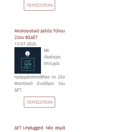
ΕΥΚΑΙΡΙΕΣ ΓΙΑ ΠΡΑΚΤΙΚΗ ΑΣΚΗΣΗ
ΠΕΡΙΣΣΟΤΕΡΑ
TESTIMONIALS ΠΡΑΚΤΙΚΗΣ ΑΣΚΗΣΗΣ
ΔΙΔΑΣΚΑΛΙΑ ΚΑΙ ΕΞΕΤΑΣΕΙΣ
Απολογιστικό Δελτίο Τύπου
22ου ΦΣΔΕΤ
ΔΙΑΧΕΙΡΙΣΗ ΠΑΡΑΠΟΝΩΝ ΦΟΙΤΗΤΩΝ
13-07-2026
Με
TUTORS ΦΟΙΤΗΤΩΝ
ιδιαίτερη
επιτυχία
ΜΕΤΑΠΤΥΧΙΑΚΕΣ ΣΠΟΥΔΕΣ
ΠΡΟΓΡΑΜΜΑΤΑ ΜΕΤΑΠΤΥΧΙΑΚΩΝ ΣΠΟΥΔΩΝ
πραγματοποιήθηκε το 22ο
Φοιτητικό Συνέδριο του
ΔΙΔΑΚΤΟΡΙΚΟ ΠΡΟΓΡΑΜΜΑ
ΔΕΤ.
ΔΙΔΑΚΤΟΡΕΣ ΤΟΥ ΤΜΗΜΑΤΟΣ
ΠΕΡΙΣΣΟΤΕΡΑ
ΥΠΟΨΗΦΙΟΙ ΔΙΔΑΚΤΟΡΕΣ
ΕΡΕΥΝΗΤΙΚΑ ΣΕΜΙΝΑΡΙΑ
ΔΕΤ Unplugged: Νέα σειρά