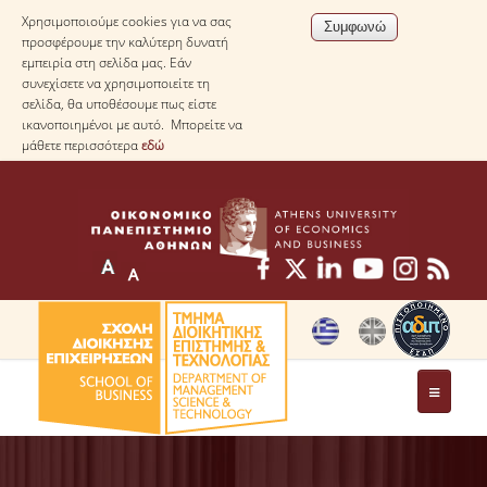
Χρησιμοποιούμε cookies για να σας
προσφέρουμε την καλύτερη δυνατή
εμπειρία στη σελίδα μας. Εάν
συνεχίσετε να χρησιμοποιείτε τη
σελίδα, θα υποθέσουμε πως είστε
ικανοποιημένοι με αυτό. Μπορείτε να
μάθετε περισσότερα
εδώ
ΤΟ ΤΜΗΜΑ
ΜΕ ΜΙΑ ΜΑΤΙΑ