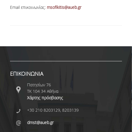
Email επικοινωνίας:
msofikitis@aueb.gr
ΔΙΟΙΚΗΤΙΚΟ ΠΡΟΣΩΠΙΚΟ
ΜΕΤΑΔΙΔΑΚΤΟΡΙΚΟΙ ΕΡΕΥΝΗΤΕΣ
ΜΗΤΡΩΟ ΜΕΛΩΝ ΤΜΗΜΑΤΟΣ
ΠΡΟΠΤΥΧΙΑΚΕΣ ΣΠΟΥΔΕΣ
ΠΡΟΓΡΑΜΜΑ ΣΠΟΥΔΩΝ
ΟΔΗΓΟΣ ΚΑΙ ΚΑΤΕΥΘΥΝΣΕΙΣ ΣΠΟΥΔΩΝ
ΕΠΙΚΟΙΝΩΝΙΑ
ΜΑΘΗΜΑΤΑ ΠΡΟΓΡΑΜΜΑΤΟΣ ΣΠΟΥΔΩΝ
Πατησίων 76
ΤΚ 104 34 Αθήνα
ΜΑΘΗΜΑΤΑ ΕΛΕΥΘΕΡΗΣ ΕΠΙΛΟΓΗΣ ΑΠΟ
Χάρτης πρόσβασης
ΑΛΛΑ ΤΜΗΜΑΤΑ
+30 210 8203129, 8203139
ΒΡΑΒΕΙΑ ΕΡΓΑΣΙΩΝ
dmst@aueb.gr
ΠΡΑΚΤΙΚΗ ΑΣΚΗΣΗ ΚΑΙ ΠΤΥΧΙΑΚΗ ΕΡΓΑΣΙΑ