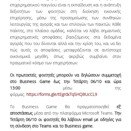
επιχειρηματικού παιγνίου είναι η εκπαίδευση και η ανάπτυξη
δεξιοτήτων των φοιτητών στη διοίκηση εικονικής
NEWSLETTERS
επιχείρησης, μέσω της προσομοίωσης των συνθηκών
TESTIMONIALS
λειτουργίας της αγοράς και των επιλογών των παικτών. Κάθε
παίκτης, στο πλαίσιο ομάδας, καλείται να λάβει σημαντικές
ΒΡΑΒΕΙΑ ΕΞΑΙΡΕΤΙΚΗΣ ΕΠΙΔΟΣΗΣ ΣΤΗ
επιχειρηματικές αποφάσεις βασιζόμενος στα δεδομένα
ΔΙΔΑΣΚΑΛΙΑ
αγοράς που του δίνονται αλλά και την κρίση του, και να δει
πώς αυτές οι αποφάσεις μεταφράζονται σε αντίστοιχα
ΑΝΘΡΩΠΙΝΟ ΔΥΝΑΜΙΚΟ
οικονομικά μεγέθη, όπως ακριβώς συμβαίνει στον
πραγματικό κόσμο των επιχειρήσεων.
ΠΡΟΣΩΠΙΚΟ ΤΟΥ ΤΜΗΜΑΤΟΣ
Οι πρωτοετείς φοιτητές μπορούν να δηλώσουν συμμετοχή
ΜΕΛΗ ΔΕΠ
στο Business Game
έως την Τετάρτη 06/10 και ώρα
13:00
μέσω της
ΕΠΙΤΙΜΟΙ ΔΙΔΑΚΤΟΡΕΣ
φόρμας:
https://forms.gle/tEgrdxTq5HQBUcCL9
ΕΠΙΣΚΕΠΤΕΣ ΚΑΘΗΓΗΤΕΣ
Το Business Game θα πραγματοποιηθεί
εξ'
αποστάσεως
μέσα από την πλατφόρμα Microsoft Teams.
Την
ΜΕΛΗ Ε.ΔΙ.Π.
Τετάρτη 06/10 οι φοιτητές θα λάβουν email με οδηγίες για
τη σύνδεση στο Teams και το Business game.
ΜΕΛΗ Ε.Τ.Ε.Π.