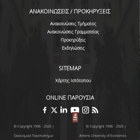
ΕΥΚΑΙΡΙΕΣ ΓΙΑ ΠΡΑΚΤΙΚΗ ΑΣΚΗΣΗ
ΑΝΑΚΟΙΝΩΣΕΙΣ / ΠΡΟΚΗΡΥΞΕΙΣ
TESTIMONIALS ΠΡΑΚΤΙΚΗΣ ΑΣΚΗΣΗΣ
Ανακοινώσεις Τμήματος
ΔΙΔΑΣΚΑΛΙΑ ΚΑΙ ΕΞΕΤΑΣΕΙΣ
Ανακοινώσεις Γραμματείας
Προκηρύξεις
ΔΙΑΧΕΙΡΙΣΗ ΠΑΡΑΠΟΝΩΝ ΦΟΙΤΗΤΩΝ
Εκδηλώσεις
TUTORS ΦΟΙΤΗΤΩΝ
SITEMAP
ΜΕΤΑΠΤΥΧΙΑΚΕΣ ΣΠΟΥΔΕΣ
Χάρτης Ιστότοπου
ΠΡΟΓΡΑΜΜΑΤΑ ΜΕΤΑΠΤΥΧΙΑΚΩΝ ΣΠΟΥΔΩΝ
ΔΙΔΑΚΤΟΡΙΚΟ ΠΡΟΓΡΑΜΜΑ
ONLINE ΠΑΡΟΥΣΙΑ
ΔΙΔΑΚΤΟΡΕΣ ΤΟΥ ΤΜΗΜΑΤΟΣ
ΥΠΟΨΗΦΙΟΙ ΔΙΔΑΚΤΟΡΕΣ
© Copyright 1996 - 2026 |
© Copyright 1996 - 2026 |
ΕΡΕΥΝΗΤΙΚΑ ΣΕΜΙΝΑΡΙΑ
Οικονομικό Πανεπιστήμιο
Athens University of Economics