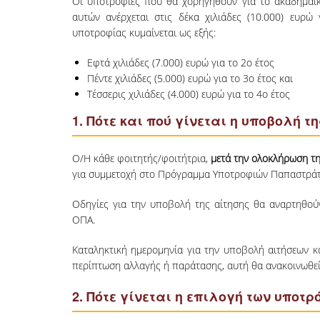
Οι υποτροφίες που θα χορηγηθούν για το ακαδημαϊκό
αυτών ανέρχεται στις δέκα χιλιάδες (10.000) ευρ
υποτροφίας κυμαίνεται ως εξής:
Εφτά χιλιάδες (7.000) ευρώ για το 2
ο
έτος
Πέντε χιλιάδες (5.000) ευρώ για το 3
ο
έτος και
Τέσσερις χιλιάδες (4.000) ευρώ για το 4
ο
έτος
1. Πότε και πού γίνεται η υποβολή τ
Ο/Η κάθε φοιτητής/φοιτήτρια,
μετά την ολοκλήρωση τ
για συμμετοχή στο Πρόγραμμα Υποτροφιών Παπαστράτος
Οδηγίες για την υποβολή της αίτησης θα αναρτηθο
ΟΠΑ.
Καταληκτική ημερομηνία για την υποβολή αιτήσεων κα
περίπτωση αλλαγής ή παράτασης, αυτή θα ανακοινωθεί 
2. Πότε γίνεται η επιλογή των υποτ