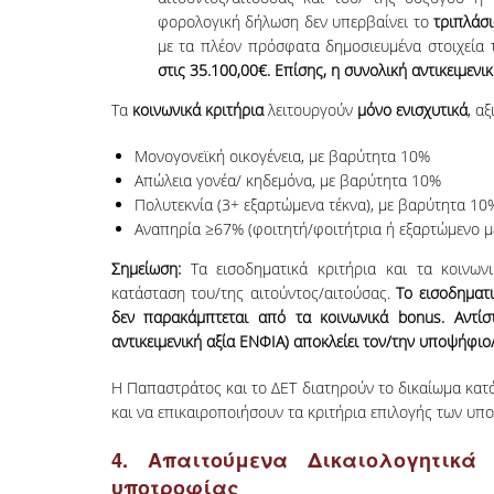
φορολογική δήλωση δεν υπερβαίνει το
τριπλάσ
με τα πλέον πρόσφατα δημοσιευμένα στοιχεία 
στις 35.100,00€. Επίσης, η συνολική αντικειμενι
Τα
κοινωνικά κριτήρια
λειτουργούν
μόνο ενισχυτικά
, α
Μονογονεϊκή οικογένεια, με βαρύτητα 10%
Απώλεια γονέα/ κηδεμόνα, με βαρύτητα 10%
Πολυτεκνία (3+ εξαρτώμενα τέκνα), με βαρύτητα 10
Αναπηρία ≥67% (φοιτητή/φοιτήτρια ή εξαρτώμενο μ
Σημείωση:
Τα εισοδηματικά κριτήρια και τα κοινων
κατάσταση του/της αιτούντος/αιτούσας.
Το εισοδηματι
δεν παρακάμπτεται από τα κοινωνικά bonus.
Αντίσ
αντικειμενική αξία ΕΝΦΙΑ) αποκλείει τον/την υποψήφι
Η Παπαστράτος και το ΔΕΤ διατηρούν το δικαίωμα κατά
και να επικαιροποιήσουν τα κριτήρια επιλογής των υ
4. Απαιτούμενα Δικαιολογητικά
υποτροφίας