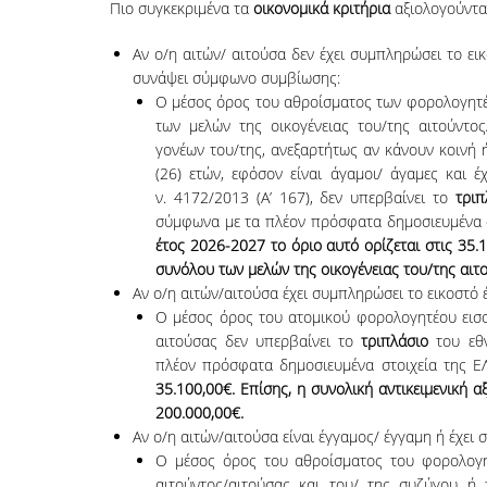
Πιο συγκεκριμένα τα
οικονομικά κριτήρια
αξιολογούνται
Αν ο/η αιτών/ αιτούσα δεν έχει συμπληρώσει το εικ
συνάψει σύμφωνο συμβίωσης:
Ο μέσος όρος του αθροίσματος των φορολογητέ
των μελών της οικογένειας του/της αιτούντος/
γονέων του/της, ανεξαρτήτως αν κάνουν κοινή 
(26) ετών, εφόσον είναι άγαμοι/ άγαμες και 
ν. 4172/2013 (Α’ 167), δεν υπερβαίνει το
τριπ
σύμφωνα με τα πλέον πρόσφατα δημοσιευμένα στ
έτος 2026-2027 το όριο αυτό ορίζεται στις 35.1
συνόλου των μελών της οικογένειας του/της αιτο
Αν ο/η αιτών/αιτούσα έχει συμπληρώσει το εικοστό 
Ο μέσος όρος του ατομικού φορολογητέου εισο
αιτούσας δεν υπερβαίνει το
τριπλάσιο
του εθν
πλέον πρόσφατα δημοσιευμένα στοιχεία της Ε
35.100,00€. Επίσης, η συνολική αντικειμενική α
200.000,00€.
Αν ο/η αιτών/αιτούσα είναι έγγαμος/ έγγαμη ή έχε
Ο μέσος όρος του αθροίσματος του φορολογητ
αιτούντος/αιτούσας και του/ της συζύγου ή