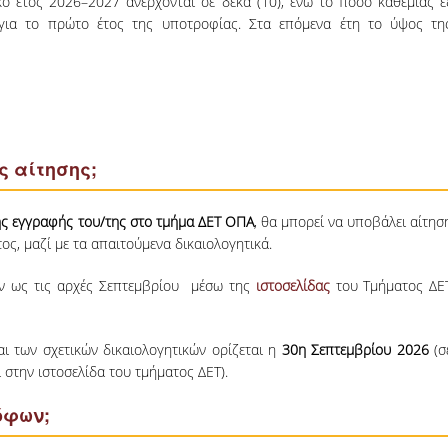
 έτος 2026–2027 ανέρχονται σε δέκα (10), ενώ το ποσό καθεμίας ε
ώ για το πρώτο έτος της υποτροφίας. Στα επόμενα έτη το ύψος τη
ης αίτησης;
ης εγγραφής του/της στο τμήμα ΔΕΤ ΟΠΑ
, θα μπορεί να υποβάλει αίτησ
, μαζί με τα απαιτούμενα δικαιολογητικά.
ύν ως τις αρχές Σεπτεμβρίου μέσω της
ιστοσελίδας
του Τμήματος ΔΕ
ι των σχετικών δικαιολογητικών ορίζεται η
30
η
Σεπτεμβρίου 2026
(σ
στην ιστοσελίδα του τμήματος ΔΕΤ).
ρόφων;