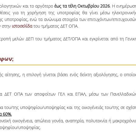
ιολογητικών και το αργότερο
έως τα τέλη Οκτωβρίου 2026
. Η ενημέρωσ
έσεις για τη χορήγηση της υποτροφίας θα γίνει μέσω ηλεκτρονική
της υποτροφίας, ενώ τα ανώνυμα στοιχεία των επιτυχόντων/επιτυχουσώ
ν στην
ιστοσελίδα
του τμήματος ΔΕΤ ΟΠΑ.
ροπή μελών ΔΕΠ του τμήματος ΔΕΤ/ΟΠΑ και εγκρίνεται από τη Γενικ
όφων;
αίτησης, η επιλογή γίνεται βάσει ενός δείκτη αξιολόγησης, ο οποίο
μα ΔΕΤ ΟΠΑ των αποφοίτων ΓΕΛ και ΕΠΑΛ, μέσω των Πανελλαδικώ
μα του/της υποψηφίου/υποψηφίας και της οικογένειάς του/της σε σχέσ
α 60%.
ονεϊκή οικογένεια, απώλεια γονέα, αναπηρία, πολυτεκνία ή μακροχρόνι
ποψηφίου/υποψηφίας.