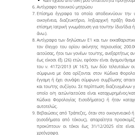
«Δεν έχασα από δική μου υπαιτιότητα προηγού
Αντίγραφο ποινικού μητρώου
Επίσημα έγγραφα τα οποία αποδεικνύουν την ύ
οικογένεια, διαζευκτήριο, ληξιαρχική πράξη θαν
επίσημη Ιατρική γνωμάτευση για τον/την ίδιο/ίδια
άνω.).
Αντίγραφα των δηλώσεων E1 και των εκκαθαριστικ
τον έλεγχο του ορίου ακίνητης περιουσίας 200.0
αιτούσας, ήτοι των γονέων του/της, ανεξαρτήτως α
έως είκοσι έξι (26) ετών, εφόσον είναι άγαμοι/άγα
του ν. 4172/2013 (Α’ 167), των δύο τελευταίων 
σύμφωνα με όσα ορίζονται στον Κώδικα Φορολο
έγγαμη ή έχει συνάψει σύμφωνο συμβίωσης απαιτεί
και του/της συζύγου. Σε περίπτωση διαζευγμένων γ
οποίο ο/η αιτών/αιτούσα είναι καταχωρημένος/κ
Κώδικα Φορολογίας Εισοδήματος) ή ήταν κατα
αυτοτελώς.
Βεβαιώσεις από Τράπεζες, όταν στο οικογενειακό 
(εισοδήματα από τόκους), απαραίτητα προσκομί
προκύπτουν οι τόκοι έως 31/12/2025 είτε είναι
χρεόγραφα.