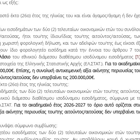
 ως εξής:
οστό έκτο (26
ο
) έτος της ηλικίας του και είναι άγαμος/άγαμη ή δεν έχε
ων εισοδημάτων των δύο (2) τελευταίων οικονομικών ετών του συνόλο
αιτούσας, ήτοι του/της ίδιου/ίδιας του/της αιτούντος/αιτούσας, τω
ή χωριστή φορολογική δήλωση, και των αδελφών του/της έως είκοσι έξ
έχουν ίδιο φορολογητέο εισόδημα κατά την έννοια του άρθρου 7 το
λάσιο
του εθνικού διάμεσου διαθέσιμου ισοδύναμου εισοδήματος
[1
οιχεία της Ελληνικής Στατιστικής Αρχής (ΕΛ.ΣΤΑΤ.).
Για το ακαδημαϊκ
00,00€.
Επίσης, η συνολική αντικειμενική αξία ακίνητης περιουσίας το
ύντος/αιτούσας δεν υπερβαίνει τις 200.000,00€.
έκτο (26
ο
) έτος της ηλικίας του/της:
δήματός των δύο (2) τελευταίων οικονομικών ετών του/της αιτούντος
ικού διάμεσου διαθέσιμου ισοδύναμου εισοδήματος, σύμφωνα με τ
Λ.ΣΤΑΤ.
Για το ακαδημαϊκό έτος 2026-2027 το όριο αυτό ορίζεται στι
ξία ακίνητης περιουσίας του/της αιτούντος/αιτούσας δεν υπερβαίνει τι
ι συνάψει σύμφωνο συμβίωσης:
έου εισοδήματος των δύο (2) τελευταίων οικονομικών ετών του/τη
 του/της συμβίου/συμβίας του/της. Αν υποβάλλουν κοινή ή χωριστ