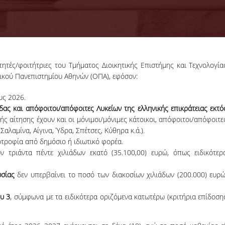
ητές/φοιτήτριες του Τμήματος Διοικητικής Επιστήμης και Τεχνολογία
18-06-2026
μικού Πανεπιστημίου Αθηνών (ΟΠΑ), εφόσον:
Προκήρυξη
Εκπόνησης
υς 2026.
Διδακτορικών
Η Συνέλευση τ
άδας και απόφοιτοι/απόφοιτες Λυκείων της ελληνικής επικράτειας εκτό
Διατριβών
Τμήματος ΔΕΤ τ
ής αίτησης έχουν και οι μόνιμοι/μόνιμες κάτοικοι, απόφοιτοι/απόφοιτε
ΟΠΑ, αποφάσισε τ
αλαμίνα, Αίγινα, Ύδρα, Σπέτσες, Κύθηρα κ.ά.).
προκήρυξη νέ
θέσεων υποψηφί
τροφία από δημόσιο ή ιδιωτικό φορέα.
διδακτόρων.
 τριάντα πέντε χιλιάδων εκατό (35.100,00) ευρώ, όπως ειδικότερ
ΠΕΡΙΣΣΟΤΕΡΑ
υσίας
δεν υπερβαίνει το ποσό των διακοσίων χιλιάδων (200.000) ευρώ
υ 3
, σύμφωνα με τα ειδικότερα οριζόμενα κατωτέρω (κριτήρια επίδοση