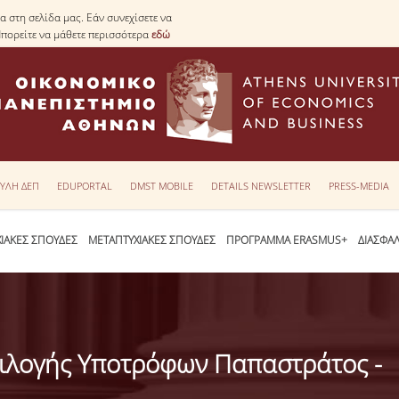
 στη σελίδα μας. Εάν συνεχίσετε να
Μπορείτε να μάθετε περισσότερα
εδώ
ΥΛΗ ΔΕΠ
EDUPORTAL
DMST MOBILE
DETAILS NEWSLETTER
PRESS-MEDIA
ΙΑΚΕΣ ΣΠΟΥΔΕΣ
ΜΕΤΑΠΤΥΧΙΑΚΕΣ ΣΠΟΥΔΕΣ
ΠΡΟΓΡΑΜΜΑ ERASMUS+
ΔΙΑΣΦΑ
πιλογής Υποτρόφων Παπαστράτος -