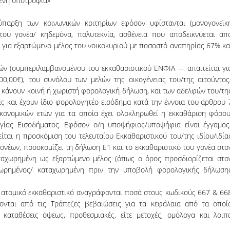
μενη υποτροφία»
παρξη των κοινωνικών κριτηρίων εφόσον υφίστανται (μονογονεϊκ
άτου γονέα/ κηδεμόνα, πολυτεκνία, ασθένεια που αποδεικνύεται απ
 ή για εξαρτώμενο μέλος του νοικοκυριού με ποσοστό αναπηρίας 67% κα
ών (συμπεριλαμβανομένου του εκκαθαριστικού ΕΝΦΙΑ — απαιτείται γι
00,00€), του συνόλου των μελών της οικογένειας του/της αιτούντος
ν κάνουν κοινή ή χωριστή φορολογική δήλωση, και των αδελφών του/τη
μες και έχουν ίδιο φορολογητέο εισόδημα κατά την έννοια του άρθρου 
οικονομικών ετών για τα οποία έχει ολοκληρωθεί η εκκαθάριση φόρου
γίας Εισοδήματος. Εφόσον ο/η υποψήφιος/υποψήφια είναι έγγαμος
ται η προσκόμιση του τελευταίου Εκκαθαριστικού του/της ιδίου/ιδία
ονέων, προσκομίζει τη δήλωση Ε1 και το εκκαθαριστικό του γονέα στο
αταχωρημένη ως εξαρτώμενο μέλος (όπως ο όρος προσδιορίζεται στο
χωρημένος/ καταχωρημένη πριν την υποβολή φορολογικής δήλωση
ή ατομικό εκκαθαριστικό αναγράφονται ποσά στους κωδικούς 667 & 66
ζονται από τις Τράπεζες βεβαιώσεις για τα κεφάλαια από τα οποί
 καταθέσεις όψεως, προθεσμιακές, είτε μετοχές, ομόλογα και λοιπ