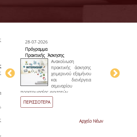
ς
28-07-2026
23-07-2026
Πρόγραμμα
Πρώτο το 
Πρακτικής Άσκησης
στο
ου
Χειμερινού
Ανακοίνωση
Επιστημονικ
ς
ου
Εξαμήνου 2026-
πρακτικής άσκησης
ς
ην
2027
χειμερινού εξαμήνου
ων
και διενέργεια
ων
σεμιναρίου
4
ο
επιστημονι
προετοιμασίας φοιτητών.
α
συνεχόμενη χρο
ΠΕΡΙΣΣΟΤΕΡΑ
ΠΕΡΙΣΣΟΤΕΡ
,
ς
Αρχείο Νέων