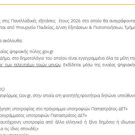
 στις Πανελλαδικές εξετάσεις έτους 2026 στο οποίο θα αναγράφοντα
εται από Υπουργείο Παιδείας, Δ/νση Εξετάσεων & Πιστοποιήσεων, Τμήμ
τα ακόλουθα:
ιαίας ψηφιακής πύλης gov.gr.
Δήμο, στο δημοτολόγιο του οποίου είναι εγγεγραμμένα όλα τα μέλη τη
ός των τελευταίων τριών μηνών
. Εκδίδεται μέσω της ενιαίας ψηφιακή
ες)
τφόρμας Gov.gr, στην οποία ο/η φοιτητής/φοιτήτρια δηλώνει υπεύθυν
ρήγηση υποτροφίας στο πρόγραμμα υποτροφιών Παπαστράτος-ΔΕΤ»
Προγράμματος υποτροφιών Παπαστράτος-ΔΕΤ»
ταυτόχρονη υποτροφία από άλλο ελληνικό ή ξένο δημόσιο ή ιδιωτικ
 τις ίδιες σπουδές»