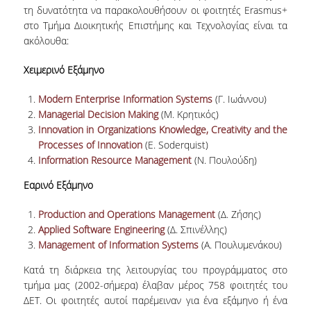
τη δυνατότητα να παρακολουθήσουν οι φοιτητές Erasmus+
στο Τμήμα Διοικητικής Επιστήμης και Τεχνολογίας είναι τα
NEWSLETTERS
ακόλουθα:
TESTIMONIALS
Χειμερινό Εξάμηνο
ΒΡΑΒΕΙΑ ΕΞΑΙΡΕΤΙΚΗΣ ΕΠΙΔΟΣΗΣ ΣΤΗ
ΔΙΔΑΣΚΑΛΙΑ
Modern Enterprise Information Systems
(Γ. Ιωάννου)
Managerial Decision Making
(M. Κρητικός)
ΑΝΘΡΩΠΙΝΟ ΔΥΝΑΜΙΚΟ
Innovation in Organizations Knowledge, Creativity and the
Processes of Innovation
(E. Soderquist)
ΠΡΟΣΩΠΙΚΟ ΤΟΥ ΤΜΗΜΑΤΟΣ
Information Resource Management
(Ν. Πουλούδη)
Εαρινό Εξάμηνο
ΜΕΛΗ ΔΕΠ
Production and Operations Management
(Δ. Ζήσης)
ΕΠΙΤΙΜΟΙ ΔΙΔΑΚΤΟΡΕΣ
Applied Software Engineering
(Δ. Σπινέλλης)
ΕΠΙΣΚΕΠΤΕΣ ΚΑΘΗΓΗΤΕΣ
Management of Information Systems
(Α. Πουλυμενάκου)
Κατά τη διάρκεια της λειτουργίας του προγράμματος στο
ΜΕΛΗ Ε.ΔΙ.Π.
τμήμα μας (2002-σήμερα) έλαβαν μέρος 758 φοιτητές του
ΜΕΛΗ Ε.Τ.Ε.Π.
ΔΕΤ. Οι φοιτητές αυτοί παρέμειναν για ένα εξάμηνο ή ένα