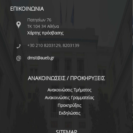
ΠΡΟΓΡΑΜΜΑ ERASMUS+
ΕΠΙΚΟΙΝΩΝΙΑ
Πατησίων 76
ΜΑΘΗΜΑΤΑ ΠΟΥ ΠΡΟΣΦΕΡΕΙ ΤΟ
ΤΚ 104 34 Αθήνα
ΤΜΗΜΑ
Χάρτης πρόσβασης
ΣΥΝΕΡΓΑΖΟΜΕΝΑ ΠΑΝΕΠΙΣΤΗΜΙΑ
+30 210 8203129, 8203139
ΑΝΑΚΟΙΝΩΣΕΙΣ ΠΡΟΓΡΑΜΜΑΤΟΣ
dmst@aueb.gr
ΕΓΓΡΑΦΑ - ΧΡΗΣΙΜΟΙ ΣΥΝΔΕΣΜΟΙ
FAQS
ΑΝΑΚΟΙΝΩΣΕΙΣ / ΠΡΟΚΗΡΥΞΕΙΣ
Ανακοινώσεις Τμήματος
ΔΙΑΣΦΑΛΙΣΗ ΠΟΙΟΤΗΤΑΣ
Ανακοινώσεις Γραμματείας
Προκηρύξεις
ΠΟΛΙΤΙΚΗ ΔΙΑΣΦΑΛΙΣΗΣ ΠΟΙΟΤΗΤΑΣ
Εκδηλώσεις
ΔΕΔΟΜΕΝΑ ΠΟΙΟΤΗΤΑΣ
ΠΙΣΤΟΠΟΙΗΣΗ
SITEMAP