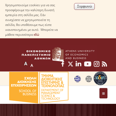
Χρησιμοποιούμε cookies για να σας
προσφέρουμε την καλύτερη δυνατή
εμπειρία στη σελίδα μας. Εάν
συνεχίσετε να χρησιμοποιείτε τη
σελίδα, θα υποθέσουμε πως είστε
ικανοποιημένοι με αυτό. Μπορείτε να
μάθετε περισσότερα
εδώ
ΤΟ ΤΜΗΜΑ
ΜΕ ΜΙΑ ΜΑΤΙΑ