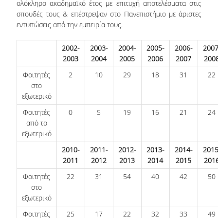
ολόκληρο ακαδημαϊκό έτος με επιτυχή αποτελέσματα στις
ΔΙΟΙΚΗΤΙΚΟ ΠΡΟΣΩΠΙΚΟ
σπουδές τους & επέστρεψαν στο Πανεπιστήμιο με άριστες
εντυπώσεις από την εμπειρία τους.
ΜΕΤΑΔΙΔΑΚΤΟΡΙΚΟΙ ΕΡΕΥΝΗΤΕΣ
2002-
2003-
2004-
2005-
2006-
2007
ΜΗΤΡΩΟ ΜΕΛΩΝ ΤΜΗΜΑΤΟΣ
2003
2004
2005
2006
2007
200
ΠΡΟΠΤΥΧΙΑΚΕΣ ΣΠΟΥΔΕΣ
Φοιτητές
2
10
29
18
31
22
στο
ΠΡΟΓΡΑΜΜΑ ΣΠΟΥΔΩΝ
εξωτερικό
Φοιτητές
0
5
19
16
21
24
ΟΔΗΓΟΣ ΚΑΙ ΚΑΤΕΥΘΥΝΣΕΙΣ ΣΠΟΥΔΩΝ
από το
ΜΑΘΗΜΑΤΑ ΠΡΟΓΡΑΜΜΑΤΟΣ ΣΠΟΥΔΩΝ
εξωτερικό
2010-
2011-
2012-
2013-
2014-
2015
ΜΑΘΗΜΑΤΑ ΕΛΕΥΘΕΡΗΣ ΕΠΙΛΟΓΗΣ ΑΠΟ
2011
2012
2013
2014
2015
201
ΑΛΛΑ ΤΜΗΜΑΤΑ
Φοιτητές
22
31
54
40
42
50
ΒΡΑΒΕΙΑ ΕΡΓΑΣΙΩΝ
στο
εξωτερικό
ΠΡΑΚΤΙΚΗ ΑΣΚΗΣΗ ΚΑΙ ΠΤΥΧΙΑΚΗ ΕΡΓΑΣΙΑ
Φοιτητές
25
17
22
32
33
49