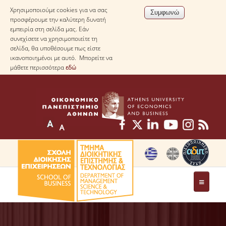
Χρησιμοποιούμε cookies για να σας
προσφέρουμε την καλύτερη δυνατή
εμπειρία στη σελίδα μας. Εάν
συνεχίσετε να χρησιμοποιείτε τη
σελίδα, θα υποθέσουμε πως είστε
ικανοποιημένοι με αυτό. Μπορείτε να
μάθετε περισσότερα
εδώ
ΤΟ ΤΜΗΜΑ
ΜΕ ΜΙΑ ΜΑΤΙΑ