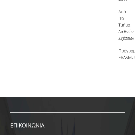
ΔΙΟΙΚΗΤΙΚΟ ΠΡΟΣΩΠΙΚΟ
Από
το
ΜΕΤΑΔΙΔΑΚΤΟΡΙΚΟΙ ΕΡΕΥΝΗΤΕΣ
Τμήμα
Διεθνών
ΜΗΤΡΩΟ ΜΕΛΩΝ ΤΜΗΜΑΤΟΣ
Σχέσεων
ΠΡΟΠΤΥΧΙΑΚΕΣ ΣΠΟΥΔΕΣ
Πρόγρα
ERASMU
ΠΡΟΓΡΑΜΜΑ ΣΠΟΥΔΩΝ
ΟΔΗΓΟΣ ΚΑΙ ΚΑΤΕΥΘΥΝΣΕΙΣ ΣΠΟΥΔΩΝ
ΜΑΘΗΜΑΤΑ ΠΡΟΓΡΑΜΜΑΤΟΣ ΣΠΟΥΔΩΝ
ΜΑΘΗΜΑΤΑ ΕΛΕΥΘΕΡΗΣ ΕΠΙΛΟΓΗΣ ΑΠΟ
ΑΛΛΑ ΤΜΗΜΑΤΑ
ΒΡΑΒΕΙΑ ΕΡΓΑΣΙΩΝ
ΕΠΙΚΟΙΝΩΝΙΑ
ΠΡΑΚΤΙΚΗ ΑΣΚΗΣΗ ΚΑΙ ΠΤΥΧΙΑΚΗ ΕΡΓΑΣΙΑ