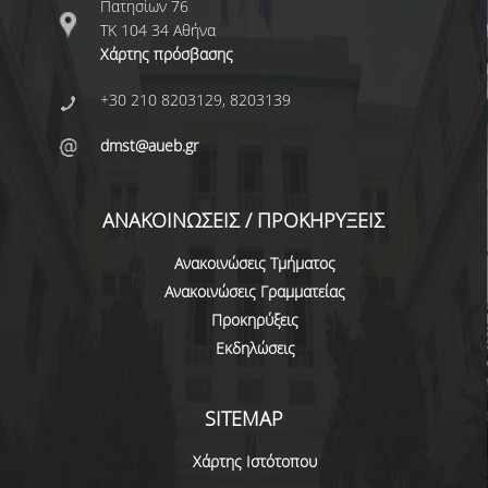
Πατησίων 76
ΕΥΚΑΙΡΙΕΣ ΓΙΑ ΠΡΑΚΤΙΚΗ ΑΣΚΗΣΗ
ΤΚ 104 34 Αθήνα
Χάρτης πρόσβασης
TESTIMONIALS ΠΡΑΚΤΙΚΗΣ ΑΣΚΗΣΗΣ
+30 210 8203129, 8203139
ΔΙΔΑΣΚΑΛΙΑ ΚΑΙ ΕΞΕΤΑΣΕΙΣ
dmst@aueb.gr
ΔΙΑΧΕΙΡΙΣΗ ΠΑΡΑΠΟΝΩΝ ΦΟΙΤΗΤΩΝ
TUTORS ΦΟΙΤΗΤΩΝ
ΑΝΑΚΟΙΝΩΣΕΙΣ / ΠΡΟΚΗΡΥΞΕΙΣ
ΜΕΤΑΠΤΥΧΙΑΚΕΣ ΣΠΟΥΔΕΣ
Ανακοινώσεις Τμήματος
ΠΡΟΓΡΑΜΜΑΤΑ ΜΕΤΑΠΤΥΧΙΑΚΩΝ ΣΠΟΥΔΩΝ
Ανακοινώσεις Γραμματείας
Προκηρύξεις
ΔΙΔΑΚΤΟΡΙΚΟ ΠΡΟΓΡΑΜΜΑ
Εκδηλώσεις
ΔΙΔΑΚΤΟΡΕΣ ΤΟΥ ΤΜΗΜΑΤΟΣ
SITEMAP
ΥΠΟΨΗΦΙΟΙ ΔΙΔΑΚΤΟΡΕΣ
Χάρτης Ιστότοπου
ΕΡΕΥΝΗΤΙΚΑ ΣΕΜΙΝΑΡΙΑ