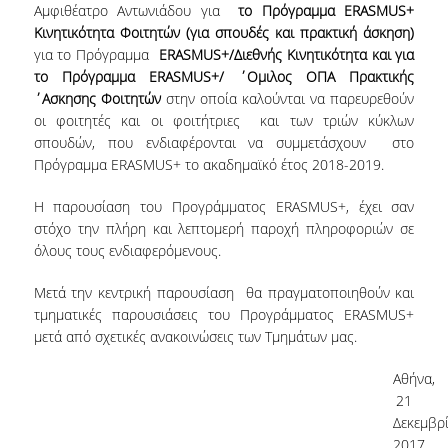
Αμφιθέατρο Αντωνιάδου για
το Πρόγραμμα ERASMUS+
Κινητικότητα Φοιτητών (για σπουδές και πρακτική άσκηση)
NEWSLETTERS
για το Πρόγραμμα
ERASMUS+/Διεθνής Κινητικότητα και για
το Πρόγραμμα ERASMUS+/ ΄Ομιλος ΟΠΑ Πρακτικής
TESTIMONIALS
΄Ασκησης Φοιτητών
στην οποία καλούνται να παρευρεθούν
οι φοιτητές και οι φοιτήτριες και των τριών κύκλων
ΒΡΑΒΕΙΑ ΕΞΑΙΡΕΤΙΚΗΣ ΕΠΙΔΟΣΗΣ ΣΤΗ
ΔΙΔΑΣΚΑΛΙΑ
σπουδών, που ενδιαφέρονται να συμμετάσχουν στο
Πρόγραμμα ERASMUS+ το ακαδημαϊκό έτος 2018-2019.
ΑΝΘΡΩΠΙΝΟ ΔΥΝΑΜΙΚΟ
Η παρουσίαση του Προγράμματος ERASMUS+, έχει σαν
ΠΡΟΣΩΠΙΚΟ ΤΟΥ ΤΜΗΜΑΤΟΣ
στόχο την πλήρη και λεπτομερή παροχή πληροφοριών σε
όλους τους ενδιαφερόμενους.
ΜΕΛΗ ΔΕΠ
Μετά την κεντρική παρουσίαση θα πραγματοποιηθούν και
ΕΠΙΤΙΜΟΙ ΔΙΔΑΚΤΟΡΕΣ
τμηματικές παρουσιάσεις του Προγράμματος ERASMUS+
μετά από σχετικές ανακοινώσεις των Τμημάτων μας.
ΕΠΙΣΚΕΠΤΕΣ ΚΑΘΗΓΗΤΕΣ
Αθήνα,
ΜΕΛΗ Ε.ΔΙ.Π.
21
Δεκεμβρ
ΜΕΛΗ Ε.Τ.Ε.Π.
2017