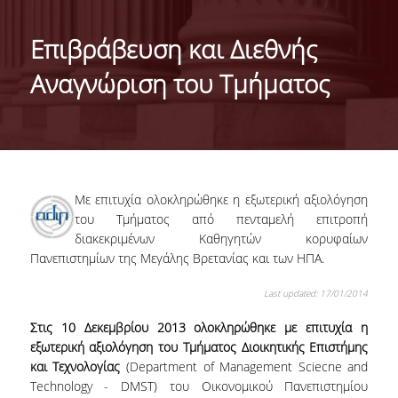
ΤΑΥΤΟΤΗΤΑ ΤΟΥ ΤΜΗΜΑΤΟΣ
Επιβράβευση και Διεθνής
ΑΠΟΣΤΟΛΗ ΤΟΥ ΤΜΗΜΑΤΟΣ
Αναγνώριση του Τμήματος
ΔΙΟΙΚΗΣΗ ΤΟΥ ΤΜΗΜΑΤΟΣ
ΣΥΜΒΟΥΛΕΥΤΙΚΗ ΕΠΙΤΡΟΠΗ
ΔΙΕΘΝΕΙΣ ΔΙΑΚΡΙΣΕΙΣ
Με επιτυχία ολοκληρώθηκε η εξωτερική αξιολόγηση
TESTIMONIALS ΔΙΑΚΡΙΣΕΩΝ
του Τμήματος από πενταμελή επιτροπή
διακεκριμένων Καθηγητών κορυφαίων
ΕΠΑΓΓΕΛΜΑΤΙΚΕΣ ΠΡΟΟΠΤΙΚΕΣ
Πανεπιστημίων της Μεγάλης Βρετανίας και των ΗΠΑ.
ΓΙΑ ΜΑΘΗΤΕΣ ΛΥΚΕΙΟΥ
Last updated: 17/01/2014
ΠΡΟΓΡΑΜΜΑ ΥΠΟΤΡΟΦΙΩΝ
Στις 10 Δεκεμβρίου 2013 ολοκληρώθηκε με επιτυχία η
εξωτερική αξιολόγηση του Τμήματος Διοικητικής Επιστήμης
ΚΡΙΤΗΡΙΑ ΚΑΙ ΔΙΑΔΙΚΑΣΙΑ ΕΠΙΛΟΓΗΣ
και Τεχνολογίας
(Department of Management Sciecne and
Technology - DMST) του Οικονομικού Πανεπιστημίου
ΕΡΓΑΣΤΗΡΙΑΚΗ ΥΠΟΔΟΜΗ