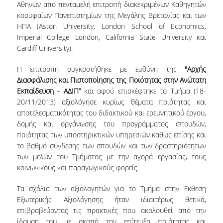
Αθηνών από πενταμελή επιτροπή διακεκριμένων Καθηγητών
κορυφαίων Πανεπιστημίων της Μεγάλης Βρετανίας και των
NEWSLETTERS
ΗΠΑ (Aston University, London School of Economics,
Imperial College London, California State University και
TESTIMONIALS
Cardiff University).
ΒΡΑΒΕΙΑ ΕΞΑΙΡΕΤΙΚΗΣ ΕΠΙΔΟΣΗΣ ΣΤΗ
Η επιτροπή συγκροτήθηκε με ευθύνη της
"Αρχής
ΔΙΔΑΣΚΑΛΙΑ
Διασφάλισης και Πιστοποίησης της Ποιότητας στην Ανώτατη
Εκπαίδευση - ΑΔΙΠ”
και αφού επισκέφτηκε το Τμήμα (18-
ΑΝΘΡΩΠΙΝΟ ΔΥΝΑΜΙΚΟ
20/11/2013) αξιολόγησε κυρίως θέματα ποιότητας και
αποτελεσματικότητας του διδακτικού και ερευνητικού έργου,
ΠΡΟΣΩΠΙΚΟ ΤΟΥ ΤΜΗΜΑΤΟΣ
δομής και οργάνωσης του προγράμματος σπουδών,
ΜΕΛΗ ΔΕΠ
ποιότητας των υποστηρικτικών υπηρεσιών καθώς επίσης και
το βαθμό σύνδεσης των σπουδών και των δραστηριότητων
ΕΠΙΤΙΜΟΙ ΔΙΔΑΚΤΟΡΕΣ
των μελών του Τμήματος με την αγορά εργασίας, τους
κοινωνικούς και παραγωγικούς φορείς.
ΕΠΙΣΚΕΠΤΕΣ ΚΑΘΗΓΗΤΕΣ
Τα σχόλια των αξιολογητών για το Τμήμα στην Έκθεση
ΜΕΛΗ Ε.ΔΙ.Π.
Εξωτερικής Αξιολόγησης ήταν ιδιαιτέρως θετικά,
επιβραβεύοντας τις πρακτικές που ακολουθεί από την
ΜΕΛΗ Ε.Τ.Ε.Π.
ίδρυση του με σκοπό την επίτευξη ποιότητας και