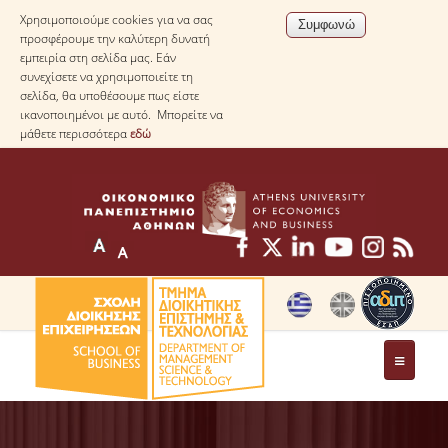
Χρησιμοποιούμε cookies για να σας
προσφέρουμε την καλύτερη δυνατή
εμπειρία στη σελίδα μας. Εάν
συνεχίσετε να χρησιμοποιείτε τη
σελίδα, θα υποθέσουμε πως είστε
ικανοποιημένοι με αυτό. Μπορείτε να
μάθετε περισσότερα
εδώ
ΤΟ ΤΜΗΜΑ
ΜΕ ΜΙΑ ΜΑΤΙΑ