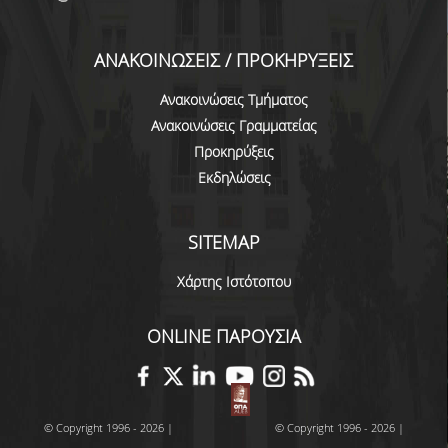
ΠΡΟΓΡΑΜΜΑ ERASMUS+
ΑΝΑΚΟΙΝΩΣΕΙΣ / ΠΡΟΚΗΡΥΞΕΙΣ
ΜΑΘΗΜΑΤΑ ΠΟΥ ΠΡΟΣΦΕΡΕΙ ΤΟ
ΤΜΗΜΑ
Ανακοινώσεις Τμήματος
Ανακοινώσεις Γραμματείας
ΣΥΝΕΡΓΑΖΟΜΕΝΑ ΠΑΝΕΠΙΣΤΗΜΙΑ
Προκηρύξεις
ΑΝΑΚΟΙΝΩΣΕΙΣ ΠΡΟΓΡΑΜΜΑΤΟΣ
Εκδηλώσεις
ΕΓΓΡΑΦΑ - ΧΡΗΣΙΜΟΙ ΣΥΝΔΕΣΜΟΙ
SITEMAP
FAQS
Χάρτης Ιστότοπου
ΔΙΑΣΦΑΛΙΣΗ ΠΟΙΟΤΗΤΑΣ
ONLINE ΠΑΡΟΥΣΙΑ
ΠΟΛΙΤΙΚΗ ΔΙΑΣΦΑΛΙΣΗΣ ΠΟΙΟΤΗΤΑΣ
ΔΕΔΟΜΕΝΑ ΠΟΙΟΤΗΤΑΣ
© Copyright 1996 - 2026 |
© Copyright 1996 - 2026 |
ΠΙΣΤΟΠΟΙΗΣΗ