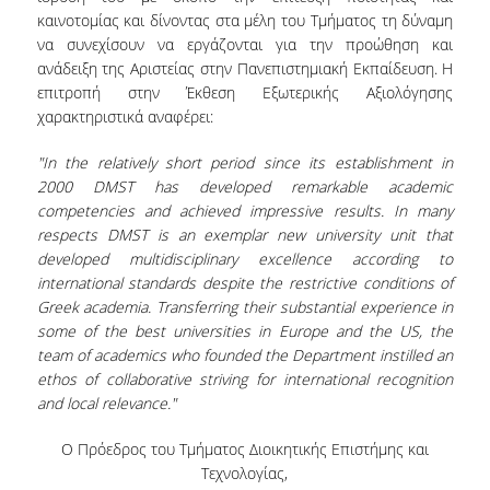
καινοτομίας και δίνοντας στα μέλη του Τμήματος τη δύναμη
ΔΙΟΙΚΗΤΙΚΟ ΠΡΟΣΩΠΙΚΟ
να συνεχίσουν να εργάζονται για την προώθηση και
ανάδειξη της Αριστείας στην Πανεπιστημιακή Εκπαίδευση. Η
ΜΕΤΑΔΙΔΑΚΤΟΡΙΚΟΙ ΕΡΕΥΝΗΤΕΣ
επιτροπή στην Έκθεση Εξωτερικής Αξιολόγησης
χαρακτηριστικά αναφέρει:
ΜΗΤΡΩΟ ΜΕΛΩΝ ΤΜΗΜΑΤΟΣ
ΠΡΟΠΤΥΧΙΑΚΕΣ ΣΠΟΥΔΕΣ
"In the relatively short period since its establishment in
2000 DMST has developed remarkable academic
ΠΡΟΓΡΑΜΜΑ ΣΠΟΥΔΩΝ
competencies and achieved impressive results. In many
respects DMST is an exemplar new university unit that
ΟΔΗΓΟΣ ΚΑΙ ΚΑΤΕΥΘΥΝΣΕΙΣ ΣΠΟΥΔΩΝ
developed multidisciplinary excellence according to
international standards despite the restrictive conditions of
ΜΑΘΗΜΑΤΑ ΠΡΟΓΡΑΜΜΑΤΟΣ ΣΠΟΥΔΩΝ
Greek academia. Transferring their substantial experience in
some of the best universities in Europe and the US, the
ΜΑΘΗΜΑΤΑ ΕΛΕΥΘΕΡΗΣ ΕΠΙΛΟΓΗΣ ΑΠΟ
team of academics who founded the Department instilled an
ΑΛΛΑ ΤΜΗΜΑΤΑ
ethos of collaborative striving for international recognition
and local relevance."
ΒΡΑΒΕΙΑ ΕΡΓΑΣΙΩΝ
Ο Πρόεδρος του Τμήματος Διοικητικής Επιστήμης και
ΠΡΑΚΤΙΚΗ ΑΣΚΗΣΗ ΚΑΙ ΠΤΥΧΙΑΚΗ ΕΡΓΑΣΙΑ
Τεχνολογίας,