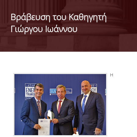
ΤΑΥΤΟΤΗΤΑ ΤΟΥ ΤΜΗΜΑΤΟΣ
Βράβευση του Kαθηγητή
ΑΠΟΣΤΟΛΗ ΤΟΥ ΤΜΗΜΑΤΟΣ
Γιώργου Ιωάννου
ΔΙΟΙΚΗΣΗ ΤΟΥ ΤΜΗΜΑΤΟΣ
ΣΥΜΒΟΥΛΕΥΤΙΚΗ ΕΠΙΤΡΟΠΗ
ΔΙΕΘΝΕΙΣ ΔΙΑΚΡΙΣΕΙΣ
TESTIMONIALS ΔΙΑΚΡΙΣΕΩΝ
H
ΕΠΑΓΓΕΛΜΑΤΙΚΕΣ ΠΡΟΟΠΤΙΚΕΣ
ΓΙΑ ΜΑΘΗΤΕΣ ΛΥΚΕΙΟΥ
ΠΡΟΓΡΑΜΜΑ ΥΠΟΤΡΟΦΙΩΝ
ΚΡΙΤΗΡΙΑ ΚΑΙ ΔΙΑΔΙΚΑΣΙΑ ΕΠΙΛΟΓΗΣ
ΕΡΓΑΣΤΗΡΙΑΚΗ ΥΠΟΔΟΜΗ