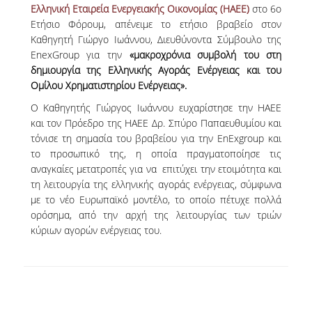
Ελληνική Εταιρεία Ενεργειακής Οικονομίας (HAEE)
στο 6
ο
Ετήσιο Φόρουμ, απένειμε το ετήσιο βραβείο στον
NEWSLETTERS
Kαθηγητή Γιώργο Ιωάννου, Διευθύνοντα Σύμβουλο της
EnexGroup για την
«μακροχρόνια συμβολή του στη
TESTIMONIALS
δημιουργία της Ελληνικής Αγοράς Ενέργειας και του
ΒΡΑΒΕΙΑ ΕΞΑΙΡΕΤΙΚΗΣ ΕΠΙΔΟΣΗΣ ΣΤΗ
Ομίλου Χρηματιστηρίου Ενέργειας».
ΔΙΔΑΣΚΑΛΙΑ
Ο Kαθηγητής Γιώργος Ιωάννου ευχαρίστησε την HAEE
και τον Πρόεδρο της HAEE Δρ. Σπύρο Παπαευθυμίου και
ΑΝΘΡΩΠΙΝΟ ΔΥΝΑΜΙΚΟ
τόνισε τη σημασία του βραβείου για την EnExgroup και
το προσωπικό της, η οποία πραγματοποίησε τις
ΠΡΟΣΩΠΙΚΟ ΤΟΥ ΤΜΗΜΑΤΟΣ
αναγκαίες μετατροπές για να επιτύχει την ετοιμότητα και
τη λειτουργία της ελληνικής αγοράς ενέργειας, σύμφωνα
ΜΕΛΗ ΔΕΠ
με το νέο Ευρωπαϊκό μοντέλο, το οποίο πέτυχε πολλά
ορόσημα, από την αρχή της λειτουργίας των τριών
ΕΠΙΤΙΜΟΙ ΔΙΔΑΚΤΟΡΕΣ
κύριων αγορών ενέργειας του.
ΕΠΙΣΚΕΠΤΕΣ ΚΑΘΗΓΗΤΕΣ
ΜΕΛΗ Ε.ΔΙ.Π.
ΜΕΛΗ Ε.Τ.Ε.Π.