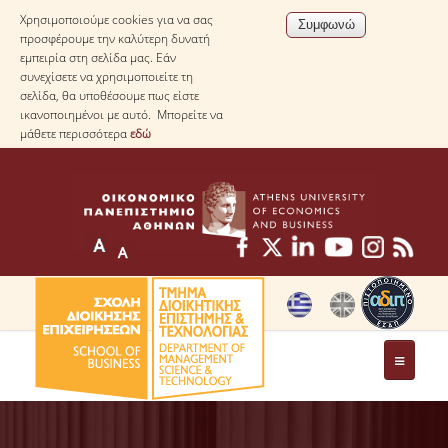
Χρησιμοποιούμε cookies για να σας
προσφέρουμε την καλύτερη δυνατή
εμπειρία στη σελίδα μας. Εάν
συνεχίσετε να χρησιμοποιείτε τη
σελίδα, θα υποθέσουμε πως είστε
ικανοποιημένοι με αυτό. Μπορείτε να
μάθετε περισσότερα
εδώ
ΤΟ ΤΜΗΜΑ
ΜΕ ΜΙΑ ΜΑΤΙΑ