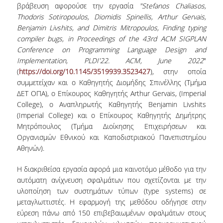
ΕΥΚΑΙΡΙΕΣ ΓΙΑ ΠΡΑΚΤΙΚΗ ΑΣΚΗΣΗ
βράβευση αφορούσε την εργασία
"Stefanos
Chaliasos
,
Thodoris
Sotiropoulos
,
Diomidis
Spinellis
,
Arthur
Gervais
,
TESTIMONIALS ΠΡΑΚΤΙΚΗΣ ΑΣΚΗΣΗΣ
Benjamin
Livshits
,
and
Dimitris
Mitropoulos,
Finding typing
compiler bugs, in Proceedings of the 43rd ACM SIGPLAN
ΔΙΔΑΣΚΑΛΙΑ ΚΑΙ ΕΞΕΤΑΣΕΙΣ
Conference on Programming Language Design and
Implementation, PLDI'22. ACM
,
June
2022
"
ΔΙΑΧΕΙΡΙΣΗ ΠΑΡΑΠΟΝΩΝ ΦΟΙΤΗΤΩΝ
(
https://doi.org/10.1145/3519939.3523427
), στην οποία
συμμετείχαν και ο Καθηγητής Διομήδης Σπινέλλης (Τμήμα
TUTORS ΦΟΙΤΗΤΩΝ
ΔΕΤ ΟΠΑ), ο Επίκουρος Καθηγητής Arthur Gervais, (Imperial
College), ο Αναπληρωτής Καθηγητής Benjamin Livshits
ΜΕΤΑΠΤΥΧΙΑΚΕΣ ΣΠΟΥΔΕΣ
(Imperial College) και ο Επίκουρος Καθηγητής Δημήτρης
Μητρόπουλος (Τμήμα Διοίκησης Επιχειρήσεων και
ΠΡΟΓΡΑΜΜΑΤΑ ΜΕΤΑΠΤΥΧΙΑΚΩΝ ΣΠΟΥΔΩΝ
Οργανισμών Εθνικού και Καποδιστριακού Πανεπιστημίου
Αθηνών).
ΔΙΔΑΚΤΟΡΙΚΟ ΠΡΟΓΡΑΜΜΑ
Η διακριθείσα εργασία αφορά μια καινοτόμο μέθοδο για την
ΔΙΔΑΚΤΟΡΕΣ ΤΟΥ ΤΜΗΜΑΤΟΣ
αυτόματη ανίχνευση σφαλμάτων που σχετίζονται με την
υλοποίηση των συστημάτων τύπων (type systems) σε
ΥΠΟΨΗΦΙΟΙ ΔΙΔΑΚΤΟΡΕΣ
μεταγλωττιστές. Η εφαρμογή της μεθόδου οδήγησε στην
ΕΡΕΥΝΗΤΙΚΑ ΣΕΜΙΝΑΡΙΑ
εύρεση πάνω από 150 επιβεβαιωμένων σφαλμάτων στους