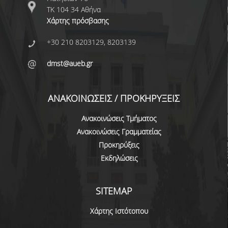
ΤΚ 104 34 Αθήνα
ΔΗΜΟΣΙΕΥΣΕΙΣ
Χάρτης πρόσβασης
ΕΠΙΣΤΗΜΟΝΙΚΑ ΣΥΝΕΔΡΙΑ ΚΑΙ ΣΕΜΙΝΑΡΙΑ
+30 210 8203129, 8203139
ΑΠΟΦΟΙΤΟΙ
dmst@aueb.gr
ΑΠΟΦΟΙΤΟΙ ΤΟΥ ΤΜΗΜΑΤΟΣ
ΑΝΑΚΟΙΝΩΣΕΙΣ / ΠΡΟΚΗΡΥΞΕΙΣ
ΑΓΓΕΛΙΕΣ ΓΙΑ ΕΡΓΑΣΙΑ
Ανακοινώσεις Τμήματος
ΠΡΟΟΠΤΙΚΕΣ ΑΠΟΦΟΙΤΩΝ
Ανακοινώσεις Γραμματείας
ΣΥΛΛΟΓΟΙ ΑΠΟΦΟΙΤΩΝ
Προκηρύξεις
Εκδηλώσεις
ΓΡΑΦΕΙΟ ΔΙΑΣΥΝΔΕΣΗΣ
ALUMNI AUEB
SITEMAP
ΝΕΑ
Χάρτης Ιστότοπου
ΝΕΑ ΤΟΥ ΤΜΗΜΑΤΟΣ