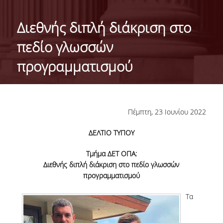
ΤΑΥΤΟΤΗΤΑ ΤΟΥ ΤΜΗΜΑΤΟΣ
Διεθνής διπλή διάκριση στο
ΑΠΟΣΤΟΛΗ ΤΟΥ ΤΜΗΜΑΤΟΣ
πεδίο γλωσσών
ΔΙΟΙΚΗΣΗ ΤΟΥ ΤΜΗΜΑΤΟΣ
προγραμματισμού
ΣΥΜΒΟΥΛΕΥΤΙΚΗ ΕΠΙΤΡΟΠΗ
ΔΙΕΘΝΕΙΣ ΔΙΑΚΡΙΣΕΙΣ
Πέμπτη, 23 Ιουνίου 2022
TESTIMONIALS ΔΙΑΚΡΙΣΕΩΝ
ΔΕΛΤΙΟ ΤΥΠΟΥ
ΕΠΑΓΓΕΛΜΑΤΙΚΕΣ ΠΡΟΟΠΤΙΚΕΣ
Τμήμα ΔΕΤ ΟΠΑ:
ΓΙΑ ΜΑΘΗΤΕΣ ΛΥΚΕΙΟΥ
Διεθνής διπλή διάκριση στο πεδίο γλωσσών
προγραμματισμού
ΠΡΟΓΡΑΜΜΑ ΥΠΟΤΡΟΦΙΩΝ
Τα
ΚΡΙΤΗΡΙΑ ΚΑΙ ΔΙΑΔΙΚΑΣΙΑ ΕΠΙΛΟΓΗΣ
ΕΡΓΑΣΤΗΡΙΑΚΗ ΥΠΟΔΟΜΗ