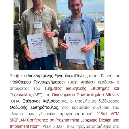
NEWSLETTERS
TESTIMONIALS
ΒΡΑΒΕΙΑ ΕΞΑΙΡΕΤΙΚΗΣ ΕΠΙΔΟΣΗΣ ΣΤΗ
ΔΙΔΑΣΚΑΛΙΑ
ΑΝΘΡΩΠΙΝΟ ΔΥΝΑΜΙΚΟ
ΠΡΟΣΩΠΙΚΟ ΤΟΥ ΤΜΗΜΑΤΟΣ
βραβεία «
Διακεκριμένης Εργασίας
» (Distinguished Paper) και
ΜΕΛΗ ΔΕΠ
«
Καλύτερου Τεχνουργήματος
» (Best Artifact) κέρδισαν ο
απόφοιτος του
Τμήματος Διοικητικής Επιστήμης και
ΕΠΙΤΙΜΟΙ ΔΙΔΑΚΤΟΡΕΣ
Τεχνολογίας
(ΔΕΤ) του
Οικονομικού Πανεπιστημίου Αθηνών
ΕΠΙΣΚΕΠΤΕΣ ΚΑΘΗΓΗΤΕΣ
(ΟΠΑ)
Στέφανος Χαλιάσος
και ο υποψήφιος διδάκτορας
Θοδωρής Σωτηρόπουλος
, στο κορυφαίο συνέδριο του
ΜΕΛΗ Ε.ΔΙ.Π.
κλάδου των γλωσσών προγραμματισμού “
43rd ACM
SIGPLAN Conference on Programming Language Design and
ΜΕΛΗ Ε.Τ.Ε.Π.
Implementation
” (PLDI 2022), που πραγματοποιήθηκε στο