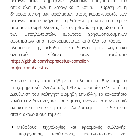
μεταγλωττιστές δημοφιλών γλωσσών προγραμματισμού
ΠΡΟΓΡΑΜΜΑ ERASMUS+
όπως είναι η Java, η Groovy και η Kotlin. Η εύρεση και η
δημοσιοποίηση των σφαλμάτων στους κατασκευαστές των
μεταγλωττιστών οδήγησε στη διόρθωση των περισσοτέρων
ΜΑΘΗΜΑΤΑ ΠΟΥ ΠΡΟΣΦΕΡΕΙ ΤΟ
από αυτά, συμβάλλοντας έτσι στη βελτίωση της αξιοπιστίας
ΤΜΗΜΑ
των μεταγλωττιστών, ευρύτατα χρησιμοποιούμενων
ΣΥΝΕΡΓΑΖΟΜΕΝΑ ΠΑΝΕΠΙΣΤΗΜΙΑ
συστημάτων από προγραμματιστές από όλο το κόσμο. Η
υλοποίηση της μεθόδου είναι διαθέσιμη ως λογισμικό
ΑΝΑΚΟΙΝΩΣΕΙΣ ΠΡΟΓΡΑΜΜΑΤΟΣ
ανοιχτού κώδικα στον ιστότοπο
https://github.com/hephaestus-compiler-
ΕΓΓΡΑΦΑ - ΧΡΗΣΙΜΟΙ ΣΥΝΔΕΣΜΟΙ
project/hephaestus
.
FAQS
Η έρευνα πραγματοποιήθηκε στο πλαίσιο του Εργαστηρίου
Επιχειρηματικής Αναλυτικής BALab, το οποίο τελεί υπό τη
ΔΙΑΣΦΑΛΙΣΗ ΠΟΙΟΤΗΤΑΣ
Διεύθυνση του Καθηγητή Διομήδη Σπινέλλη. Το εργαστήριο
καλύπτει διδακτικές και ερευνητικές ανάγκες στο γνωστικό
αντικείμενο «Επιχειρηματική Αναλυτική» και ειδικότερα
ΠΟΛΙΤΙΚΗ ΔΙΑΣΦΑΛΙΣΗΣ ΠΟΙΟΤΗΤΑΣ
στους ακόλουθους τομείς:
ΔΕΔΟΜΕΝΑ ΠΟΙΟΤΗΤΑΣ
Μεθόδους, τεχνολογίες και εφαρμογές συλλογής,
επεξεργασίας, παράστασης, μοντελοποίησης και
ΠΙΣΤΟΠΟΙΗΣΗ