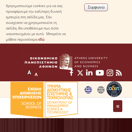
Χρησιμοποιούμε cookies για να σας
προσφέρουμε την καλύτερη δυνατή
εμπειρία στη σελίδα μας. Εάν
συνεχίσετε να χρησιμοποιείτε τη
σελίδα, θα υποθέσουμε πως είστε
ικανοποιημένοι με αυτό. Μπορείτε να
μάθετε περισσότερα
εδώ
ΤΟ ΤΜΗΜΑ
ΜΕ ΜΙΑ ΜΑΤΙΑ