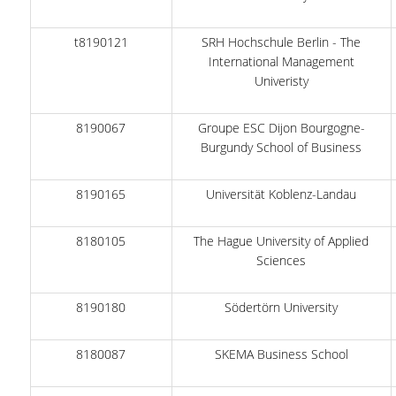
ΕΥΚΑΙΡΙΕΣ ΓΙΑ ΠΡΑΚΤΙΚΗ ΑΣΚΗΣΗ
t8190121
SRH Hochschule Berlin - The
TESTIMONIALS ΠΡΑΚΤΙΚΗΣ ΑΣΚΗΣΗΣ
International Management
Univeristy
ΔΙΔΑΣΚΑΛΙΑ ΚΑΙ ΕΞΕΤΑΣΕΙΣ
ΔΙΑΧΕΙΡΙΣΗ ΠΑΡΑΠΟΝΩΝ ΦΟΙΤΗΤΩΝ
8190067
Groupe ESC Dijon Bourgogne-
Burgundy School of Business
TUTORS ΦΟΙΤΗΤΩΝ
ΜΕΤΑΠΤΥΧΙΑΚΕΣ ΣΠΟΥΔΕΣ
8190165
Universität Koblenz-Landau
ΠΡΟΓΡΑΜΜΑΤΑ ΜΕΤΑΠΤΥΧΙΑΚΩΝ ΣΠΟΥΔΩΝ
8180105
The Hague University of Applied
Sciences
ΔΙΔΑΚΤΟΡΙΚΟ ΠΡΟΓΡΑΜΜΑ
ΔΙΔΑΚΤΟΡΕΣ ΤΟΥ ΤΜΗΜΑΤΟΣ
8190180
Södertörn University
ΥΠΟΨΗΦΙΟΙ ΔΙΔΑΚΤΟΡΕΣ
8180087
SKEMA Business School
ΕΡΕΥΝΗΤΙΚΑ ΣΕΜΙΝΑΡΙΑ