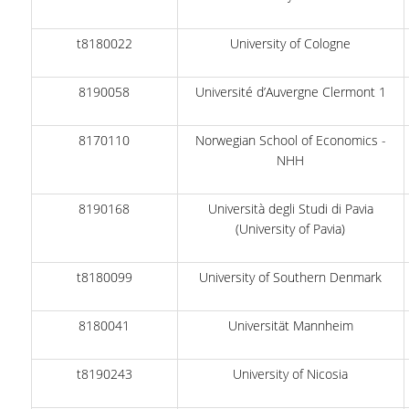
ΑΞΙΟΛΟΓΗΣΗ
t8180022
University of Cologne
ΑΠΟ ΠΡΟΠΤΥΧΙΑΚΟΥΣ ΦΟΙΤΗΤΕΣ
8190058
Université d’Auvergne Clermont 1
ΑΠΟ ΤΕΛΕΙΟΦΟΙΤΟΥΣ
8170110
Norwegian School of Economics -
ΑΠΟ ΜΕΤΑΠΤΥΧΙΑΚΟΥΣ
NHH
ΦΟΙΤΗΤΕΣ
ΕΚΘΕΣΕΙΣ ΕΞΩΤΕΡΙΚΗΣ
8190168
Università degli Studi di Pavia
ΑΞΙΟΛΟΓΗΣΗΣ
(University of Pavia)
ΜΟ.ΔΙ.Π.
t8180099
University of Southern Denmark
ΕΡΕΥΝΑ
8180041
Universität Mannheim
ΕΡΕΥΝΗΤΙΚΕΣ ΔΡΑΣΤΗΡΙΟΤΗΤΕΣ
t8190243
University of Nicosia
ΕΡΕΥΝΗΤΙΚΑ ΕΡΓΑΣΤΗΡΙΑ