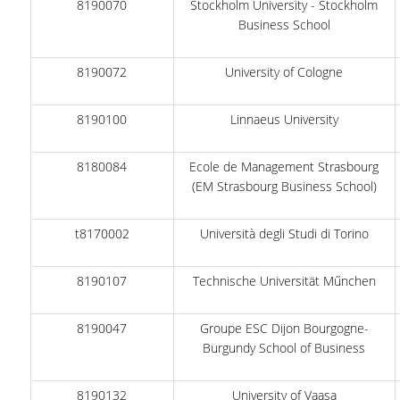
8190070
Stockholm University - Stockholm
ΠΡΟΓΡΑΜΜΑ ERASMUS+
Business School
ΜΑΘΗΜΑΤΑ ΠΟΥ ΠΡΟΣΦΕΡΕΙ ΤΟ
8190072
University of Cologne
ΤΜΗΜΑ
ΣΥΝΕΡΓΑΖΟΜΕΝΑ ΠΑΝΕΠΙΣΤΗΜΙΑ
8190100
Linnaeus University
ΑΝΑΚΟΙΝΩΣΕΙΣ ΠΡΟΓΡΑΜΜΑΤΟΣ
8180084
Ecole de Management Strasbourg
(EM Strasbourg Business School)
ΕΓΓΡΑΦΑ - ΧΡΗΣΙΜΟΙ ΣΥΝΔΕΣΜΟΙ
FAQS
t8170002
Università degli Studi di Torino
ΔΙΑΣΦΑΛΙΣΗ ΠΟΙΟΤΗΤΑΣ
8190107
Technische Universität Műnchen
ΠΟΛΙΤΙΚΗ ΔΙΑΣΦΑΛΙΣΗΣ ΠΟΙΟΤΗΤΑΣ
8190047
Groupe ESC Dijon Bourgogne-
Burgundy School of Business
ΔΕΔΟΜΕΝΑ ΠΟΙΟΤΗΤΑΣ
ΠΙΣΤΟΠΟΙΗΣΗ
8190132
University of Vaasa