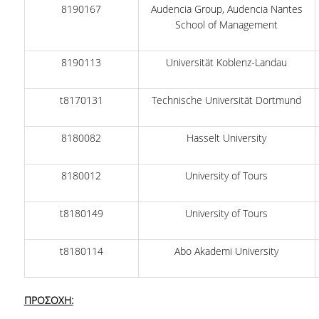
8190167
Audencia Group, Audencia Nantes
School of Management
8190113
Universität Koblenz-Landau
t8170131
Technische Universität Dortmund
8180082
Hasselt University
8180012
University of Tours
t8180149
University of Tours
t8180114
Abo Akademi University
ΠΡΟΣΟΧΗ: