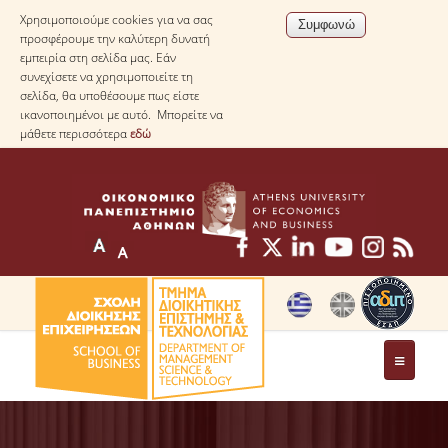
Χρησιμοποιούμε cookies για να σας
προσφέρουμε την καλύτερη δυνατή
εμπειρία στη σελίδα μας. Εάν
συνεχίσετε να χρησιμοποιείτε τη
σελίδα, θα υποθέσουμε πως είστε
ικανοποιημένοι με αυτό. Μπορείτε να
μάθετε περισσότερα
εδώ
ΤΟ ΤΜΗΜΑ
ΜΕ ΜΙΑ ΜΑΤΙΑ