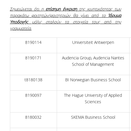
Σημειώνεται ότι η
επίσημη έγκριση
της κινητικότητας των
NEWSLETTERS
παρακάτω φοιτητών/φοιτητριών θα γίνει από το
Ίδρυμα
Υποδοχής
μόλις σταλούν τα στοιχεία τους από την
TESTIMONIALS
γραμματεία.
ΒΡΑΒΕΙΑ ΕΞΑΙΡΕΤΙΚΗΣ ΕΠΙΔΟΣΗΣ ΣΤΗ
ΔΙΔΑΣΚΑΛΙΑ
8190114
Universiteit Antwerpen
ΑΝΘΡΩΠΙΝΟ ΔΥΝΑΜΙΚΟ
8190171
Audencia Group, Audencia Nantes
School of Management
ΠΡΟΣΩΠΙΚΟ ΤΟΥ ΤΜΗΜΑΤΟΣ
ΜΕΛΗ ΔΕΠ
t8180138
BI Norwegian Business School
ΕΠΙΤΙΜΟΙ ΔΙΔΑΚΤΟΡΕΣ
8190097
The Hague University of Applied
Sciences
ΕΠΙΣΚΕΠΤΕΣ ΚΑΘΗΓΗΤΕΣ
ΜΕΛΗ Ε.ΔΙ.Π.
8180032
SKEMA Business School
ΜΕΛΗ Ε.Τ.Ε.Π.