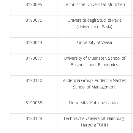
8190095
Technische Universität Műnchen
ΔΗΜΟΣΙΕΥΣΕΙΣ
ΕΠΙΣΤΗΜΟΝΙΚΑ ΣΥΝΕΔΡΙΑ ΚΑΙ ΣΕΜΙΝΑΡΙΑ
8190075
Università degli Studi di Pavia
(University of Pavia)
ΑΠΟΦΟΙΤΟΙ
8190044
University of Vaasa
ΑΠΟΦΟΙΤΟΙ ΤΟΥ ΤΜΗΜΑΤΟΣ
ΑΓΓΕΛΙΕΣ ΓΙΑ ΕΡΓΑΣΙΑ
8170077
University of Muenster, School of
Business and Economics
ΠΡΟΟΠΤΙΚΕΣ ΑΠΟΦΟΙΤΩΝ
8190110
Audencia Group, Audencia Nantes
ΣΥΛΛΟΓΟΙ ΑΠΟΦΟΙΤΩΝ
School of Management
ΓΡΑΦΕΙΟ ΔΙΑΣΥΝΔΕΣΗΣ
8190055
Universität Koblenz-Landau
ALUMNI AUEB
ΝΕΑ
8180128
Technische Universität Hamburg-
Harburg TUHH
ΝΕΑ ΤΟΥ ΤΜΗΜΑΤΟΣ