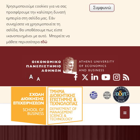
Χρησιμοποιούμε cookies για να σας
προσφέρουμε την καλύτερη δυνατή
εμπειρία στη σελίδα μας. Εάν
συνεχίσετε να χρησιμοποιείτε τη
σελίδα, θα υποθέσουμε πως είστε
ικανοποιημένοι με αυτό. Μπορείτε να
μάθετε περισσότερα
εδώ
ΤΟ ΤΜΗΜΑ
ΜΕ ΜΙΑ ΜΑΤΙΑ