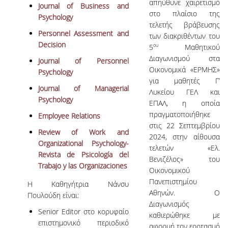
απηύθυνε χαιρετισμό
Journal of Business and
στο πλαίσιο της
Psychology
τελετής βράβευσης
Personnel Assessment and
των διακριθέντων του
Decision
ου
5
Μαθητικού
Διαγωνισμού στα
Journal of Personnel
Οικονομικά «ΕΡΜΗΣ»
Psychology
για μαθητές Γ’
Journal of Managerial
Λυκείου ΓΕΛ και
Psychology
ΕΠΑΛ, η οποία
πραγματοποιήθηκε
Employee Relations
στις 22 Σεπτεμβρίου
Review of Work and
2024, στην αίθουσα
Organizational Psychology-
τελετών «Ελ.
Revista de Psicología del
Βενιζέλος» του
Trabajo y las Organizaciones
Οικονομικού
Πανεπιστημίου
Η Καθηγήτρια Νάνσυ
Αθηνών. Ο
Πουλούδη είναι:
Διαγωνισμός
Senior Editor στο κορυφαίο
καθιερώθηκε με
επιστημονικό περιοδικό
αφορμή τον εορτασμό