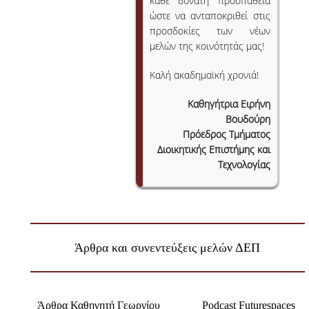
κάθε δυνατή προσπάθεια
ΕΥΚΑΙΡΙΕΣ ΓΙΑ ΠΡΑΚΤΙΚΗ ΑΣΚΗΣΗ
ώστε να ανταποκριθεί στις
προσδοκίες των νέων
TESTIMONIALS ΠΡΑΚΤΙΚΗΣ ΑΣΚΗΣΗΣ
μελών της κοινότητάς μας!
ΔΙΔΑΣΚΑΛΙΑ ΚΑΙ ΕΞΕΤΑΣΕΙΣ
Καλή ακαδημαϊκή χρονιά!
ΔΙΑΧΕΙΡΙΣΗ ΠΑΡΑΠΟΝΩΝ ΦΟΙΤΗΤΩΝ
Kαθηγήτρια Ειρήνη
Βουδούρη
TUTORS ΦΟΙΤΗΤΩΝ
Πρόεδρος Τμήματος
ΜΕΤΑΠΤΥΧΙΑΚΕΣ ΣΠΟΥΔΕΣ
Διοικητικής Επιστήμης και
Τεχνολογίας
ΠΡΟΓΡΑΜΜΑΤΑ ΜΕΤΑΠΤΥΧΙΑΚΩΝ ΣΠΟΥΔΩΝ
ΔΙΔΑΚΤΟΡΙΚΟ ΠΡΟΓΡΑΜΜΑ
ΔΙΔΑΚΤΟΡΕΣ ΤΟΥ ΤΜΗΜΑΤΟΣ
Άρθρα και συνεντεύξεις μελών ΔΕΠ
ΥΠΟΨΗΦΙΟΙ ΔΙΔΑΚΤΟΡΕΣ
ΕΡΕΥΝΗΤΙΚΑ ΣΕΜΙΝΑΡΙΑ
Άρθρα Καθηγητή Γεωργίου
Podcast Futurespaces