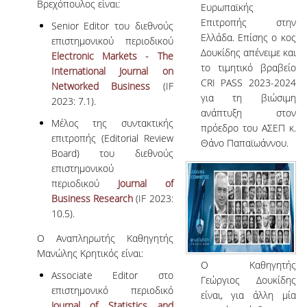
Βρεχόπουλος είναι:
Ευρωπαϊκής
Επιτροπής στην
Senior Editor του διεθνούς
Ελλάδα. Επίσης ο κος
επιστημονικού περιοδικού
Δουκίδης απένειμε και
Electronic Markets - The
το τιμητικό βραβείο
International Journal on
CRI PASS 2023-2024
Networked Business
(IF
για τη βιώσιμη
2023: 7.1).
ανάπτυξη στον
Μέλος της συντακτικής
πρόεδρο του ΑΣΕΠ κ.
επιτροπής (Editorial Review
Θάνο Παπαϊωάννου.
Board) του διεθνούς
επιστημονικού
περιοδικού
Journal of
Business Research
(IF 2023:
10.5).
Ο Αναπληρωτής Καθηγητής
Μανώλης Κρητικός είναι:
Ο Καθηγητής
Associate Editor στο
Γεώργιος Δουκίδης
επιστημονικό περιοδικό
είναι, για άλλη μία
Journal of Statistics and