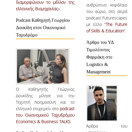
διαμορφώνουν το μέλλον της
ανθρώπινο κεφάλαιο
ελληνικής Βιομηχανίας
».
ΑΞΙΟΛΟΓΗΣΗ
του αύριο, στη σειρά
podcast Futurescapes
Podcast Καθηγητή Γεωργίου
ΑΠΟ ΠΡΟΠΤΥΧΙΑΚΟΥΣ ΦΟΙΤΗΤΕΣ
με τίτλο "
The Future
Δουκίδη στον Οικονομικό
of Skills & Education
".
Ταχυδρόμο
ΑΠΟ ΤΕΛΕΙΟΦΟΙΤΟΥΣ
Άρθρo του ΥΔ
ΑΠΟ ΜΕΤΑΠΤΥΧΙΑΚΟΥΣ
Τιμολέοντος
ΦΟΙΤΗΤΕΣ
Φαρμάκη στο
Logistics &
ΕΚΘΕΣΕΙΣ ΕΞΩΤΕΡΙΚΗΣ
Management
ΑΞΙΟΛΟΓΗΣΗΣ
ΜΟ.ΔΙ.Π.
Ο Καθηγητής Γεώργιος
Δουκίδης μίλησε για την
Tεχνητή Nοημοσύνη και το
ΕΡΕΥΝΑ
ελληνικό επιχειρείν στο
podcast
του Οικονομικού Ταχυδρόμου
ΕΡΕΥΝΗΤΙΚΕΣ ΔΡΑΣΤΗΡΙΟΤΗΤΕΣ
Economics & Business TALKS
.
Άρθρο του
ΕΡΕΥΝΗΤΙΚΑ ΕΡΓΑΣΤΗΡΙΑ