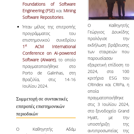
Foundations of Software
Engineering (FSE)
και
Mining
Software Repositories
.
Ο Καθηγητής
Ήταν μέλος της επιτροπής
Γεώργιος Δουκίδης
προγράμματος του
προλόγισε την
επιστημονικού συνεδρίου
εκδήλωση βράβευσης
st
1
ACM International
των εταιρειών που
Conference on AI-powered
παρουσίασαν
Software (AIware)
, το οποίο
εξαιρετική επίδοση το
πραγματοποιήθηκε στο
2024, στα 100
Porto de Galinhas, στη
κριτήρια ESG του
Βραζιλία, στις 14-16
CRIndex και CRIPa, η
Ιουλίου 2024.
οποία
πραγματοποιήθηκε
Συμμετοχή σε συντακτικές
στις 3 Ιουλίου 2024,
επιτροπές επιστημονικών
στο ξενοδοχείο Grand
περιοδικών
Hyatt, με την
υποστήριξη της
O Καθηγητής Αδάμ
αντιπροσωπείας της