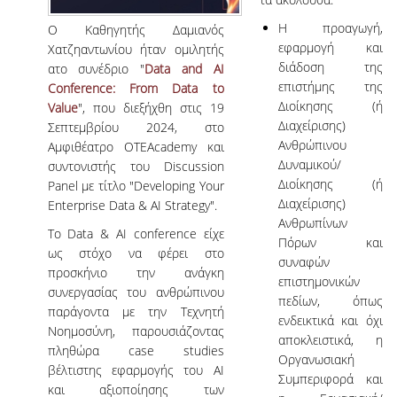
Η προαγωγή,
Ο Καθηγητής Δαμιανός
εφαρμογή και
Χατζηαντωνίου ήταν ομιλητής
διάδοση της
ατο συνέδριο "
Data and AI
επιστήμης της
Conference: From Data to
Διοίκησης (ή
Value
", που διεξήχθη στις 19
Διαχείρισης)
Σεπτεμβρίου 2024, στο
Ανθρώπινου
Αμφιθέατρο OTEAcademy και
Δυναμικού/
συντονιστής του Discussion
Διοίκησης (ή
Panel με τίτλο "Developing Your
Διαχείρισης)
Enterprise Data & AI Strategy".
Ανθρωπίνων
Το Data & AI conference είχε
Πόρων και
ως στόχο να φέρει στο
συναφών
προσκήνιο την ανάγκη
επιστημονικών
συνεργασίας του ανθρώπινου
πεδίων, όπως
παράγοντα με την Τεχνητή
ενδεικτικά και όχι
Νοημοσύνη, παρουσιάζοντας
αποκλειστικά, η
πληθώρα case studies
Οργανωσιακή
βέλτιστης εφαρμογής του ΑΙ
Συμπεριφορά και
και αξιοποίησης των