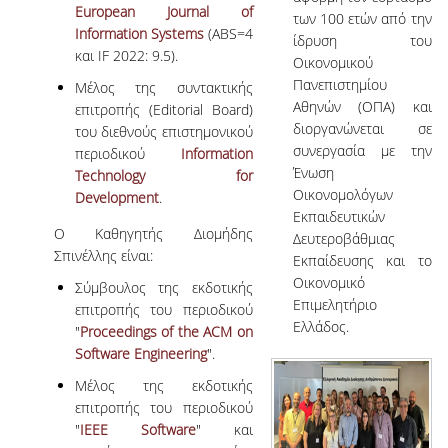
European Journal of
των 100 ετών από την
Information Systems
(ABS=4
ίδρυση του
και IF 2022: 9.5).
Οικονομικού
Πανεπιστημίου
Μέλος της συντακτικής
Αθηνών (ΟΠΑ) και
επιτροπής (Editorial Board)
διοργανώνεται σε
του διεθνούς επιστημονικού
συνεργασία με την
περιοδικού
Information
Ένωση
Technology for
Οικονομολόγων
Development
.
Εκπαιδευτικών
Ο Καθηγητής Διομήδης
Δευτεροβάθμιας
Σπινέλλης είναι:
Εκπαίδευσης και το
Οικονομικό
Σύμβουλος της εκδοτικής
Επιμελητήριο
επιτροπής του περιοδικού
Ελλάδος.
"
Proceedings of the ACM on
Software Engineering
".
Μέλος της εκδοτικής
επιτροπής του περιοδικού
"
IEEE Software
" και