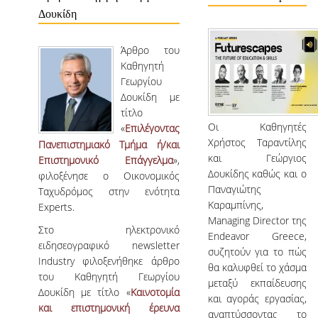
ΠΡΟΓΡΑΜΜΑ ERASMUS+
Δουκίδη
ΜΑΘΗΜΑΤΑ ΠΟΥ ΠΡΟΣΦΕΡΕΙ ΤΟ
Άρθρο του
ΤΜΗΜΑ
Καθηγητή
Γεωργίου
ΣΥΝΕΡΓΑΖΟΜΕΝΑ ΠΑΝΕΠΙΣΤΗΜΙΑ
Δουκίδη με
τίτλο
ΑΝΑΚΟΙΝΩΣΕΙΣ ΠΡΟΓΡΑΜΜΑΤΟΣ
Οι Καθηγητές
«
Επιλέγοντας
Χρήστος Ταραντίλης
Πανεπιστημιακό Τμήμα ή/και
ΕΓΓΡΑΦΑ - ΧΡΗΣΙΜΟΙ ΣΥΝΔΕΣΜΟΙ
και Γεώργιος
Επιστημονικό Επάγγελμα
»,
Δουκίδης καθώς και ο
φιλοξένησε ο Οικονομικός
FAQS
Παναγιώτης
Ταχυδρόμος στην ενότητα
Καραμπίνης,
Experts.
ΔΙΑΣΦΑΛΙΣΗ ΠΟΙΟΤΗΤΑΣ
Managing Director της
Στο ηλεκτρονικό
Endeavor Greece,
ειδησεογραφικό newsletter
συζητούν για το πώς
ΠΟΛΙΤΙΚΗ ΔΙΑΣΦΑΛΙΣΗΣ ΠΟΙΟΤΗΤΑΣ
Industry φιλοξενήθηκε άρθρο
θα καλυφθεί το χάσμα
του Καθηγητή Γεωργίου
ΔΕΔΟΜΕΝΑ ΠΟΙΟΤΗΤΑΣ
μεταξύ εκπαίδευσης
Δουκίδη με τίτλο «
Kαινοτομία
και αγοράς εργασίας,
και επιστημονική έρευνα
ΠΙΣΤΟΠΟΙΗΣΗ
αναπτύσσοντας το