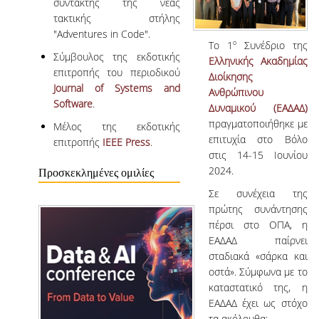
συντάκτης της νέας
τακτικής στήλης
"Adventures in Code".
ο
Το 1
Συνέδριο της
Σύμβουλος της εκδοτικής
Ελληνικής Ακαδημίας
επιτροπής του περιοδικού
Διοίκησης
Journal of Systems and
Ανθρώπινου
Software
.
Δυναμικού (ΕΑΔΑΔ)
πραγματοποιήθηκε με
Μέλος της εκδοτικής
επιτυχία στο Βόλο
επιτροπής
IEEE Press
.
στις 14-15 Ιουνίου
2024.
Προσκεκλημένες ομιλίες
Σε συνέχεια της
πρώτης συνάντησης
πέρσι στο ΟΠΑ, η
ΕΑΔΑΔ παίρνει
σταδιακά «σάρκα και
οστά». Σύμφωνα με το
καταστατικό της, η
ΕΑΔΑΔ έχει ως στόχο
τα ακόλουθα: