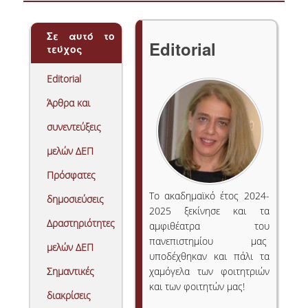
NEWSLETTERS
Σε αυτό το
Editorial
τεύχος
TESTIMONIALS
Editorial
ΒΡΑΒΕΙΑ ΕΞΑΙΡΕΤΙΚΗΣ ΕΠΙΔΟΣΗΣ ΣΤΗ
ΔΙΔΑΣΚΑΛΙΑ
Άρθρα και
ΑΝΘΡΩΠΙΝΟ ΔΥΝΑΜΙΚΟ
συνεντεύξεις
μελών ΔΕΠ
ΠΡΟΣΩΠΙΚΟ ΤΟΥ ΤΜΗΜΑΤΟΣ
Πρόσφατες
ΜΕΛΗ ΔΕΠ
Το ακαδημαϊκό έτος 2024-
δημοσιεύσεις
2025 ξεκίνησε και τα
ΕΠΙΤΙΜΟΙ ΔΙΔΑΚΤΟΡΕΣ
Δραστηριότητες
αμφιθέατρα του
ΕΠΙΣΚΕΠΤΕΣ ΚΑΘΗΓΗΤΕΣ
πανεπιστημίου μας
μελών ΔΕΠ
υποδέχθηκαν και πάλι τα
ΜΕΛΗ Ε.ΔΙ.Π.
Σημαντικές
χαμόγελα των φοιτητριών
και των φοιτητών μας!
διακρίσεις
ΜΕΛΗ Ε.Τ.Ε.Π.