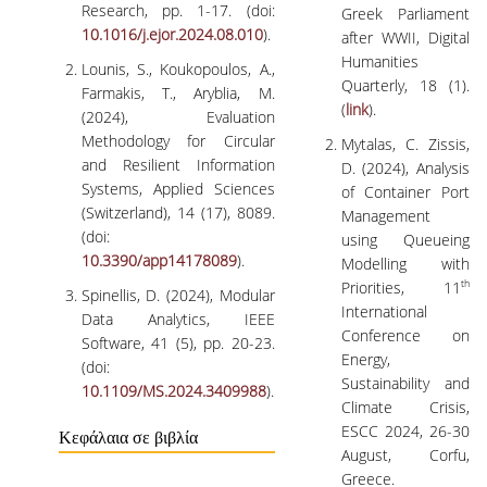
Research, pp. 1-17. (doi:
Greek Parliament
10.1016/j.ejor.2024.08.010
).
after WWII, Digital
Humanities
Lounis, S., Koukopoulos, A.,
Quarterly, 18 (1).
Farmakis, T., Aryblia, M.
(
link
).
(2024), Evaluation
Methodology for Circular
Mytalas, C. Zissis,
and Resilient Information
D. (2024), Analysis
Systems, Applied Sciences
of Container Port
(Switzerland), 14 (17), 8089.
Management
(doi:
using Queueing
10.3390/app14178089
).
Modelling with
th
Priorities, 11
Spinellis, D. (2024), Modular
International
Data Analytics, IEEE
Conference on
Software, 41 (5), pp. 20-23.
Energy,
(doi:
Sustainability and
10.1109/MS.2024.3409988
).
Climate Crisis,
ESCC 2024, 26-30
Κεφάλαια σε βιβλία
August, Corfu,
Greece.