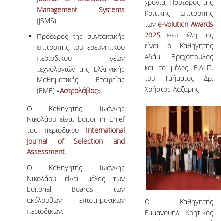
χρονιά, Πρόεδρος της
Management Systems
Κριτικής Επιτροπής
(JSMS).
των
e-volution Awards
2025
, ενώ μέλη της
Πρόεδρος της συντακτικής
είναι ο Καθηγητής
επιτροπής του ερευνητικού
Αδάμ Βρεχόπουλος
περιοδικού νέων
και το μέλος Ε.ΔΙ.Π.
τεχνολογιών της Ελληνικής
του Τμήματος Δρ.
Μαθηματικής Εταιρείας
Χρήστος Λάζαρης.
(EME) «
Αστρολάβος
».
Ο Καθηγητής Ιωάννης
Νικολάου είναι Editor in Chief
του περιοδικού
International
Journal of Selection and
Assessment
.
Ο Καθηγητής Ιωάννης
Νικολάου είναι μέλος των
Editorial Boards των
ακόλουθων επιστημονικών
Ο Καθηγητής
περιοδικών:
Εμμανουήλ Κρητικός