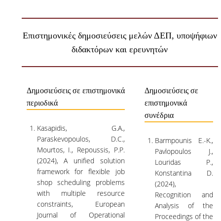
ΑΝΑΚΟΙΝΩΣΕΙΣ ΓΡΑΜΜΑΤΕΙΑΣ
Επιστημονικές δημοσιεύσεις μελών ΔΕΠ, υποψήφιων
ΠΡΟΚΗΡΥΞΕΙΣ
διδακτόρων και ερευνητών
ΠΡΟΚΗΡΥΞΕΙΣ ΑΠΟΚΤΗΣΗΣ ΑΚΑΔΗΜΑΪΚΗΣ
ΕΜΠΕΙΡΙΑΣ
ΕΚΔΗΛΩΣΕΙΣ
Δημοσιεύσεις σε επιστημονικά
Δημοσιεύσεις σε
περιοδικά
επιστημονικά
ΕΠΙΚΟΙΝΩΝΙΑ
συνέδρια
Kasapidis, G.A.,
Paraskevopoulos, D.C.,
Barmpounis E.-K.,
Mourtos, I., Repoussis, P.P.
Pavlopoulos J.,
(2024), A unified solution
Louridas P.,
framework for flexible job
Konstantina D.
shop scheduling problems
(2024),
with multiple resource
Recognition and
constraints, European
Analysis of the
Journal of Operational
Proceedings of the