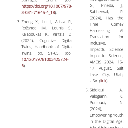
G., Pineda, J.,
https://doi.org/10.1007/978-
Sabherwal, R.
3-031-71645-4_18
).
(2024), Has the
Zheng X., Lu J., Arista R.,
Time Come?
Rožanec
J.M., Lounis S.,
Harnessing AI
Kalaboukas K., Kiritsis D.
Translation for
(2024), Cognitive Digital
Inclusive,
Twins, Handbook of Digital
Impactful Science
Twins, pp. 51-65. (doi:
Impactful Science,
10.1201/9781003425724-
AMCIS 2024, 15-
6
).
17 August, Salt
Lake City, Utah,
USA. (
link
).
Siddiqui, A.,
Valogianni, K.,
Pouloudi, N.
(2024),
Empowering Youth
in the Digital Age:
A Multidimensional