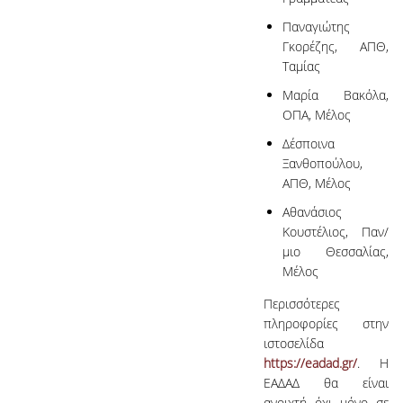
Παναγιώτης
Γκορέζης, ΑΠΘ,
Ταμίας
Μαρία Βακόλα,
ΟΠΑ, Μέλος
Δέσποινα
Ξανθοπούλου,
ΑΠΘ, Μέλος
Αθανάσιος
Κουστέλιος, Παν/
μιο Θεσσαλίας,
Μέλος
Περισσότερες
πληροφορίες στην
ιστοσελίδα
https://eadad.gr/
. Η
ΕΑΔΑΔ θα είναι
ανοιχτή όχι μόνο σε