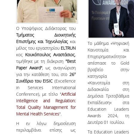
Ο Υποψήφιος Διδάκτορας του
Τμήματος
Διοικητικής
Επιστήμης
και
Τεχνολογίας
και
Το μάθημα «Ψηφιακή
μέλος του εργαστηρίου
ELTRUN
Καινοτομία και
κος
Κουκόπουλος
Αναστάσιος
,
Επιχειρηματικότητα»
τιμήθηκε με τη διάκριση
"Best
απέσπασε το Gold
Paper Award"
, ως αναγνώριση
βραβείο στην
ο
για την κατάθεση του, στο
26
κατηγορία
Συνέδριο
του EISIC
(Excellence
«Καινοτομία στη
in Services International
Διδασκαλία στη
Conference), με τίτλο "
Artificial
Δημόσια Τριτοβάθμια
Intelligence and Regulation:
Εκπαίδευση» στα
Total Quality Management for
Education Leaders
Mental Health Services
".
Awards 2024, τη
Δευτέρα 01 Ιουλίου.
Η εν λόγω δημοσίευση
περιλαμβάνει επίσης ως
Τα Education Leaders