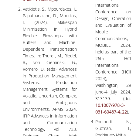
International
Vatikiotis, S., Mpourdakos, I.,
Conference on
Papathanasiou, D., Mourtos,
Design, Operation
I. (2024), Makespan
and Evaluation of
Minimisation in Hybrid
Mobile
Flexible Flowshops with
Communications,
Buffers and Machine-
MOBILE 2024,
Dependent Transportation
held as part of the
Times. In: Thurer, M., Riedel,
26th HCI
R., von Cieminski, G.,
International
Romero, D. (eds) Advances
Conference (HCII
in Production Management
2024),
Systems. Production
Washington, 29
Management Systems for
June-4 July 2024,
Volatile, Uncertain, Complex,
313139. (doi:
and Ambiguous
10.1007/978-3-
Environments. APMS 2024.
031-60487-4_22
).
IFIP Advances in Information
Pouloudi, N.,
and Communication
Guzman, I.,
Technology, vol 733.
Rodriguez-Abitia,
Springer, Cham. (doi: