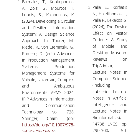
Farmakis, T., Koukopoulos,
Palla E., Korfiatis
A., Zois, G., Mourtos, I.,
N., Hatzithomas L.,
Lounis, S., Kalaboukas, K.
Palla P., Lekakos G.
(2024), Developing a Circular
(2024), The Device
and Resilient Information
Effect on Visitor
System: A Design Science
Critique: A Study
Approach. In: Thurer, M.,
of Mobile and
Riedel, R., von Cieminski, G.,
Desktop Museum
Romero, D. (eds) Advances
Reviews on
in Production Management
TripAdvisor,
Systems. Production
Lecture Notes in
Management Systems for
Computer Science
Volatile, Uncertain, Complex,
(including
and Ambiguous
subseries Lecture
Environments. APMS 2024.
Notes in Artificial
IFIP Advances in Information
Intelligence and
and Communication
Lecture Notes in
Technology, vol 728.
Bioinformatics),
Springer, Cham. (doi:
14738 LNCS, pp.
https://doi.org/10.1007/978-
290-300, 5th
3-031-71622-5_5
).