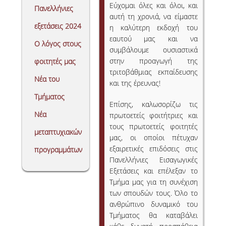
Εύχομαι όλες και όλοι, και
Πανελλήνιες
ΔΙΟΙΚΗΤΙΚΟ ΠΡΟΣΩΠΙΚΟ
αυτή τη χρονιά, να είμαστε
εξετάσεις 2024
η καλύτερη εκδοχή του
ΜΕΤΑΔΙΔΑΚΤΟΡΙΚΟΙ ΕΡΕΥΝΗΤΕΣ
εαυτού μας και να
Ο λόγος στους
συμβάλουμε ουσιαστικά
ΜΗΤΡΩΟ ΜΕΛΩΝ ΤΜΗΜΑΤΟΣ
στην προαγωγή της
φοιτητές μας
τριτοβάθμιας εκπαίδευσης
ΠΡΟΠΤΥΧΙΑΚΕΣ ΣΠΟΥΔΕΣ
Νέα του
και της έρευνας!
Τμήματος
ΠΡΟΓΡΑΜΜΑ ΣΠΟΥΔΩΝ
Επίσης, καλωσορίζω τις
Νέα
πρωτοετείς φοιτήτριες και
ΟΔΗΓΟΣ ΚΑΙ ΚΑΤΕΥΘΥΝΣΕΙΣ ΣΠΟΥΔΩΝ
τους πρωτοετείς φοιτητές
μεταπτυχιακών
μας, οι οποίοι πέτυχαν
ΜΑΘΗΜΑΤΑ ΠΡΟΓΡΑΜΜΑΤΟΣ ΣΠΟΥΔΩΝ
εξαιρετικές επιδόσεις στις
προγραμμάτων
ΜΑΘΗΜΑΤΑ ΕΛΕΥΘΕΡΗΣ ΕΠΙΛΟΓΗΣ ΑΠΟ
Πανελλήνιες Εισαγωγικές
ΑΛΛΑ ΤΜΗΜΑΤΑ
Εξετάσεις και επέλεξαν το
Τμήμα μας για τη συνέχιση
ΒΡΑΒΕΙΑ ΕΡΓΑΣΙΩΝ
των σπουδών τους. Όλο το
ανθρώπινο δυναμικό του
ΠΡΑΚΤΙΚΗ ΑΣΚΗΣΗ ΚΑΙ ΠΤΥΧΙΑΚΗ ΕΡΓΑΣΙΑ
Τμήματος θα καταβάλει