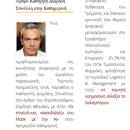
υποψήφιου
Άρθρο Καθηγητή Διομήδη
διδάκτορα του
ΔΗΜΟΣΙΕΥΣΕΙΣ
Σπινέλλη στην Καθημερινή
Τμήματος και βασικού
ΕΠΙΣΤΗΜΟΝΙΚΑ ΣΥΝΕΔΡΙΑ ΚΑΙ ΣΕΜΙΝΑΡΙΑ
ερευνητή στα θέματα
Τους
ψηφιακού
ΑΠΟΦΟΙΤΟΙ
μετασχηματισμού στο
Εργαστήριο
ΑΠΟΦΟΙΤΟΙ ΤΟΥ ΤΜΗΜΑΤΟΣ
Ηλεκτρονικού
Εμπορίου και
ΑΓΓΕΛΙΕΣ ΓΙΑ ΕΡΓΑΣΙΑ
Επιχειρείν (ELTRUN)
προβληματισμούς της
του ΟΠΑ Τιμολέοντος
ΠΡΟΟΠΤΙΚΕΣ ΑΠΟΦΟΙΤΩΝ
κοινότητας αναφορικά με τη
Φαρμάκη, φιλοξένησε
χρήση του εργαλείου
το περιοδικό Logistics
ΣΥΛΛΟΓΟΙ ΑΠΟΦΟΙΤΩΝ
παραγωγικής Tεχνητής
& Management με
Nοημοσύνης Grok, παραθέτει ο
τίτλο «
Η τεχνητή
ΓΡΑΦΕΙΟ ΔΙΑΣΥΝΔΕΣΗΣ
Καθηγητής Διομήδης Σπινέλλης
νοημοσύνη αλλάζει το
στο άρθρο του δημοσιογράφου
λιανεμπόριο
».
ALUMNI AUEB
Δημήτρη Αθηνάκη, με τίτλο «
Οι
επικίνδυνες «σκανδαλιές» του
ΝΕΑ
Μασκ με την ΑΙ
» στην
εφημερίδα Καθημερινή.
ΝΕΑ ΤΟΥ ΤΜΗΜΑΤΟΣ