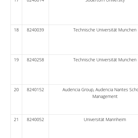
ΑΞΙΟΛΟΓΗΣΗ
ΑΠΟ ΠΡΟΠΤΥΧΙΑΚΟΥΣ ΦΟΙΤΗΤΕΣ
18
8240039
Technische Universität Munchen
ΑΠΟ ΤΕΛΕΙΟΦΟΙΤΟΥΣ
ΑΠΟ ΜΕΤΑΠΤΥΧΙΑΚΟΥΣ
ΦΟΙΤΗΤΕΣ
19
8240258
Technische Universität Munchen
ΕΚΘΕΣΕΙΣ ΕΞΩΤΕΡΙΚΗΣ
ΑΞΙΟΛΟΓΗΣΗΣ
20
8240152
Audencia Group, Audencia Nantes Scho
ΜΟ.ΔΙ.Π.
Management
ΕΡΕΥΝΑ
21
8240052
Universität Mannheim
ΕΡΕΥΝΗΤΙΚΕΣ ΔΡΑΣΤΗΡΙΟΤΗΤΕΣ
ΕΡΕΥΝΗΤΙΚΑ ΕΡΓΑΣΤΗΡΙΑ