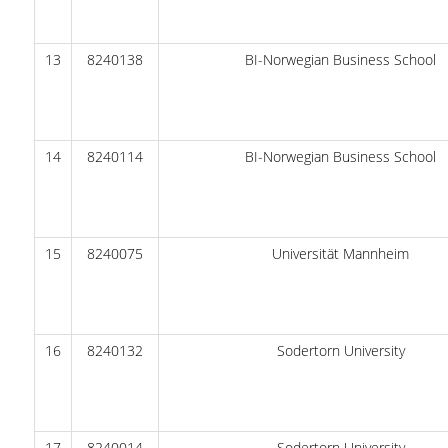
ΠΡΟΓΡΑΜΜΑ ERASMUS+
13
8240138
BI-Norwegian Business School
ΜΑΘΗΜΑΤΑ ΠΟΥ ΠΡΟΣΦΕΡΕΙ ΤΟ
ΤΜΗΜΑ
ΣΥΝΕΡΓΑΖΟΜΕΝΑ ΠΑΝΕΠΙΣΤΗΜΙΑ
14
8240114
BI-Norwegian Business School
ΑΝΑΚΟΙΝΩΣΕΙΣ ΠΡΟΓΡΑΜΜΑΤΟΣ
ΕΓΓΡΑΦΑ - ΧΡΗΣΙΜΟΙ ΣΥΝΔΕΣΜΟΙ
15
8240075
Universität Mannheim
FAQS
ΔΙΑΣΦΑΛΙΣΗ ΠΟΙΟΤΗΤΑΣ
16
8240132
Sodertorn University
ΠΟΛΙΤΙΚΗ ΔΙΑΣΦΑΛΙΣΗΣ ΠΟΙΟΤΗΤΑΣ
ΔΕΔΟΜΕΝΑ ΠΟΙΟΤΗΤΑΣ
ΠΙΣΤΟΠΟΙΗΣΗ
17
8240014
Sodertorn University