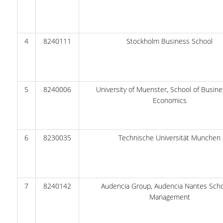
ΔΙΟΙΚΗΤΙΚΟ ΠΡΟΣΩΠΙΚΟ
ΜΕΤΑΔΙΔΑΚΤΟΡΙΚΟΙ ΕΡΕΥΝΗΤΕΣ
4
8240111
Stockholm Business School
ΜΗΤΡΩΟ ΜΕΛΩΝ ΤΜΗΜΑΤΟΣ
ΠΡΟΠΤΥΧΙΑΚΕΣ ΣΠΟΥΔΕΣ
5
8240006
University of Muenster, School of Busin
ΠΡΟΓΡΑΜΜΑ ΣΠΟΥΔΩΝ
Economics
ΟΔΗΓΟΣ ΚΑΙ ΚΑΤΕΥΘΥΝΣΕΙΣ ΣΠΟΥΔΩΝ
ΜΑΘΗΜΑΤΑ ΠΡΟΓΡΑΜΜΑΤΟΣ ΣΠΟΥΔΩΝ
6
8230035
Technische Universität Munchen
ΜΑΘΗΜΑΤΑ ΕΛΕΥΘΕΡΗΣ ΕΠΙΛΟΓΗΣ ΑΠΟ
ΑΛΛΑ ΤΜΗΜΑΤΑ
7
8240142
Audencia Group, Audencia Nantes Scho
ΒΡΑΒΕΙΑ ΕΡΓΑΣΙΩΝ
Management
ΠΡΑΚΤΙΚΗ ΑΣΚΗΣΗ ΚΑΙ ΠΤΥΧΙΑΚΗ ΕΡΓΑΣΙΑ