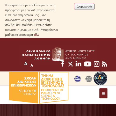
Χρησιμοποιούμε cookies για να σας
προσφέρουμε την καλύτερη δυνατή
εμπειρία στη σελίδα μας. Εάν
συνεχίσετε να χρησιμοποιείτε τη
σελίδα, θα υποθέσουμε πως είστε
ικανοποιημένοι με αυτό. Μπορείτε να
μάθετε περισσότερα
εδώ
ΤΟ ΤΜΗΜΑ
ΜΕ ΜΙΑ ΜΑΤΙΑ