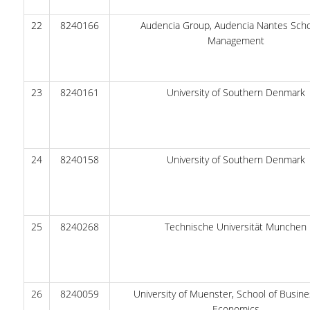
ΔΗΜΟΣΙΕΥΣΕΙΣ
22
8240166
Audencia Group, Audencia Nantes Scho
Management
ΕΠΙΣΤΗΜΟΝΙΚΑ ΣΥΝΕΔΡΙΑ ΚΑΙ ΣΕΜΙΝΑΡΙΑ
ΑΠΟΦΟΙΤΟΙ
23
8240161
University of Southern Denmark
ΑΠΟΦΟΙΤΟΙ ΤΟΥ ΤΜΗΜΑΤΟΣ
ΑΓΓΕΛΙΕΣ ΓΙΑ ΕΡΓΑΣΙΑ
24
8240158
University of Southern Denmark
ΠΡΟΟΠΤΙΚΕΣ ΑΠΟΦΟΙΤΩΝ
ΣΥΛΛΟΓΟΙ ΑΠΟΦΟΙΤΩΝ
ΓΡΑΦΕΙΟ ΔΙΑΣΥΝΔΕΣΗΣ
25
8240268
Technische Universität Munchen
ALUMNI AUEB
ΝΕΑ
26
8240059
University of Muenster, School of Busin
ΝΕΑ ΤΟΥ ΤΜΗΜΑΤΟΣ
Economics