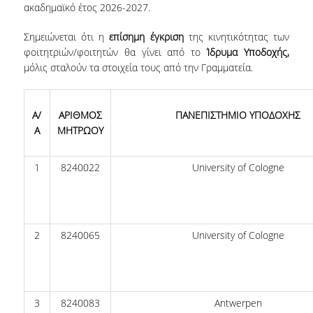
ακαδημαϊκό έτος 2026-2027.
NEWSLETTERS
Σημειώνεται ότι η
επίσημη έγκριση
της κινητικότητας των
φοιτητριών/φοιτητών θα γίνει από το
Ίδρυμα Υποδοχής,
TESTIMONIALS
μόλις σταλούν τα στοιχεία τους από την Γραμματεία.
ΒΡΑΒΕΙΑ ΕΞΑΙΡΕΤΙΚΗΣ ΕΠΙΔΟΣΗΣ ΣΤΗ
ΔΙΔΑΣΚΑΛΙΑ
Α/
ΑΡΙΘΜΟΣ
ΠΑΝΕΠΙΣΤΗΜΙΟ ΥΠΟΔΟΧΗΣ
ΑΝΘΡΩΠΙΝΟ ΔΥΝΑΜΙΚΟ
Α
ΜΗΤΡΩΟΥ
ΠΡΟΣΩΠΙΚΟ ΤΟΥ ΤΜΗΜΑΤΟΣ
1
8240022
University of Cologne
ΜΕΛΗ ΔΕΠ
ΕΠΙΤΙΜΟΙ ΔΙΔΑΚΤΟΡΕΣ
2
8240065
University of Cologne
ΕΠΙΣΚΕΠΤΕΣ ΚΑΘΗΓΗΤΕΣ
ΜΕΛΗ Ε.ΔΙ.Π.
ΜΕΛΗ Ε.Τ.Ε.Π.
3
8240083
Antwerpen