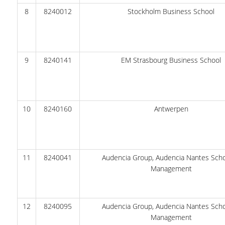
ΕΥΚΑΙΡΙΕΣ ΓΙΑ ΠΡΑΚΤΙΚΗ ΑΣΚΗΣΗ
8
8240012
Stockholm Business School
TESTIMONIALS ΠΡΑΚΤΙΚΗΣ ΑΣΚΗΣΗΣ
ΔΙΔΑΣΚΑΛΙΑ ΚΑΙ ΕΞΕΤΑΣΕΙΣ
9
8240141
ΕΜ Strasbourg Business School
ΔΙΑΧΕΙΡΙΣΗ ΠΑΡΑΠΟΝΩΝ ΦΟΙΤΗΤΩΝ
TUTORS ΦΟΙΤΗΤΩΝ
ΜΕΤΑΠΤΥΧΙΑΚΕΣ ΣΠΟΥΔΕΣ
10
8240160
Antwerpen
ΠΡΟΓΡΑΜΜΑΤΑ ΜΕΤΑΠΤΥΧΙΑΚΩΝ ΣΠΟΥΔΩΝ
ΔΙΔΑΚΤΟΡΙΚΟ ΠΡΟΓΡΑΜΜΑ
11
8240041
Audencia Group, Audencia Nantes Scho
Management
ΔΙΔΑΚΤΟΡΕΣ ΤΟΥ ΤΜΗΜΑΤΟΣ
ΥΠΟΨΗΦΙΟΙ ΔΙΔΑΚΤΟΡΕΣ
12
8240095
Audencia Group, Audencia Nantes Scho
ΕΡΕΥΝΗΤΙΚΑ ΣΕΜΙΝΑΡΙΑ
Management