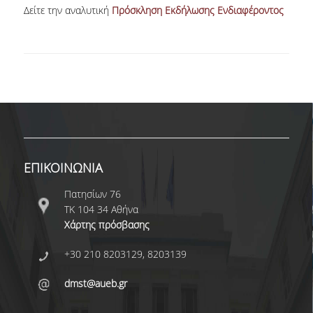
Δείτε την αναλυτική
Πρόσκληση Εκδήλωσης Ενδιαφέροντος
NEWSLETTERS
TESTIMONIALS
ΒΡΑΒΕΙΑ ΕΞΑΙΡΕΤΙΚΗΣ ΕΠΙΔΟΣΗΣ ΣΤΗ
ΔΙΔΑΣΚΑΛΙΑ
ΑΝΘΡΩΠΙΝΟ ΔΥΝΑΜΙΚΟ
ΠΡΟΣΩΠΙΚΟ ΤΟΥ ΤΜΗΜΑΤΟΣ
ΕΠΙΚΟΙΝΩΝΙΑ
ΜΕΛΗ ΔΕΠ
Πατησίων 76
ΤΚ 104 34 Αθήνα
ΕΠΙΤΙΜΟΙ ΔΙΔΑΚΤΟΡΕΣ
Χάρτης πρόσβασης
ΕΠΙΣΚΕΠΤΕΣ ΚΑΘΗΓΗΤΕΣ
+30 210 8203129, 8203139
ΜΕΛΗ Ε.ΔΙ.Π.
dmst@aueb.gr
ΜΕΛΗ Ε.Τ.Ε.Π.