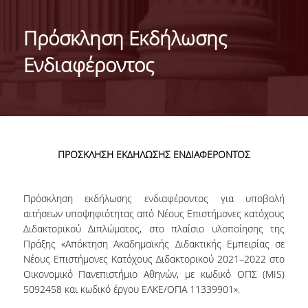
ΤΑΥΤΟΤΗΤΑ ΤΟΥ ΤΜΗΜΑΤΟΣ
Πρόσκληση Εκδήλωσης
ΑΠΟΣΤΟΛΗ ΤΟΥ ΤΜΗΜΑΤΟΣ
Ενδιαφέροντος
ΔΙΟΙΚΗΣΗ ΤΟΥ ΤΜΗΜΑΤΟΣ
ΣΥΜΒΟΥΛΕΥΤΙΚΗ ΕΠΙΤΡΟΠΗ
ΔΙΕΘΝΕΙΣ ΔΙΑΚΡΙΣΕΙΣ
ΠΡΟΣΚΛΗΣΗ ΕΚΔΗΛΩΣΗΣ ΕΝΔΙΑΦΕΡΟΝΤΟΣ
TESTIMONIALS ΔΙΑΚΡΙΣΕΩΝ
ΕΠΑΓΓΕΛΜΑΤΙΚΕΣ ΠΡΟΟΠΤΙΚΕΣ
Πρόσκληση εκδήλωσης ενδιαφέροντος για υποβολή
αιτήσεων υποψηφιότητας από Νέους Επιστήμονες κατόχους
ΓΙΑ ΜΑΘΗΤΕΣ ΛΥΚΕΙΟΥ
Διδακτορικού Διπλώματος, στο πλαίσιο υλοποίησης της
Πράξης «Απόκτηση Ακαδημαϊκής Διδακτικής Εμπειρίας σε
ΠΡΟΓΡΑΜΜΑ ΥΠΟΤΡΟΦΙΩΝ
Νέους Επιστήμονες Κατόχους Διδακτορικού 2021–2022 στο
Οικονομικό Πανεπιστήμιο Αθηνών, με κωδικό ΟΠΣ (MIS)
ΚΡΙΤΗΡΙΑ ΚΑΙ ΔΙΑΔΙΚΑΣΙΑ ΕΠΙΛΟΓΗΣ
5092458 και κωδικό έργου ΕΛΚΕ/ΟΠΑ 11339901».
ΕΡΓΑΣΤΗΡΙΑΚΗ ΥΠΟΔΟΜΗ