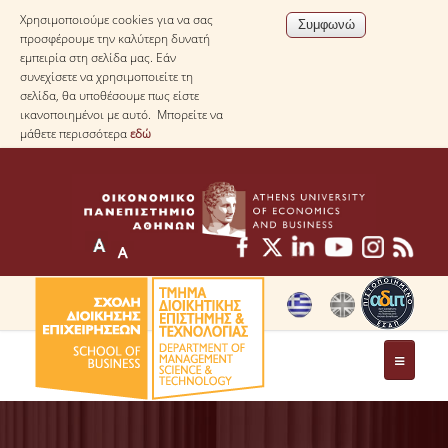
Χρησιμοποιούμε cookies για να σας
προσφέρουμε την καλύτερη δυνατή
εμπειρία στη σελίδα μας. Εάν
συνεχίσετε να χρησιμοποιείτε τη
σελίδα, θα υποθέσουμε πως είστε
ικανοποιημένοι με αυτό. Μπορείτε να
μάθετε περισσότερα
εδώ
ΤΟ ΤΜΗΜΑ
ΜΕ ΜΙΑ ΜΑΤΙΑ