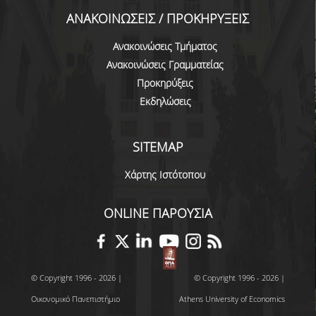
ΑΝΑΚΟΙΝΩΣΕΙΣ / ΠΡΟΚΗΡΥΞΕΙΣ
ΔΙΟΙΚΗΤΙΚΟ ΠΡΟΣΩΠΙΚΟ
Ανακοινώσεις Τμήματος
ΜΕΤΑΔΙΔΑΚΤΟΡΙΚΟΙ ΕΡΕΥΝΗΤΕΣ
Ανακοινώσεις Γραμματείας
ΜΗΤΡΩΟ ΜΕΛΩΝ ΤΜΗΜΑΤΟΣ
Προκηρύξεις
Εκδηλώσεις
ΠΡΟΠΤΥΧΙΑΚΕΣ ΣΠΟΥΔΕΣ
ΠΡΟΓΡΑΜΜΑ ΣΠΟΥΔΩΝ
SITEMAP
ΟΔΗΓΟΣ ΚΑΙ ΚΑΤΕΥΘΥΝΣΕΙΣ ΣΠΟΥΔΩΝ
Χάρτης Ιστότοπου
ΜΑΘΗΜΑΤΑ ΠΡΟΓΡΑΜΜΑΤΟΣ ΣΠΟΥΔΩΝ
ONLINE ΠΑΡΟΥΣΙΑ
ΜΑΘΗΜΑΤΑ ΕΛΕΥΘΕΡΗΣ ΕΠΙΛΟΓΗΣ ΑΠΟ
ΑΛΛΑ ΤΜΗΜΑΤΑ
ΒΡΑΒΕΙΑ ΕΡΓΑΣΙΩΝ
© Copyright 1996 - 2026 |
© Copyright 1996 - 2026 |
ΠΡΑΚΤΙΚΗ ΑΣΚΗΣΗ ΚΑΙ ΠΤΥΧΙΑΚΗ ΕΡΓΑΣΙΑ
Οικονομικό Πανεπιστήμιο
Athens University of Economics