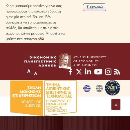
Χρησιμοποιούμε cookies για να σας
προσφέρουμε την καλύτερη δυνατή
εμπειρία στη σελίδα μας. Εάν
συνεχίσετε να χρησιμοποιείτε τη
σελίδα, θα υποθέσουμε πως είστε
ικανοποιημένοι με αυτό. Μπορείτε να
μάθετε περισσότερα
εδώ
ΤΟ ΤΜΗΜΑ
ΜΕ ΜΙΑ ΜΑΤΙΑ