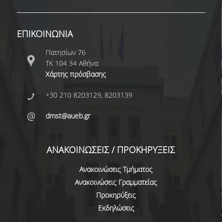
ΔΙΟΙΚΗΤΙΚΟ ΠΡΟΣΩΠΙΚΟ
ΕΠΙΚΟΙΝΩΝΙΑ
ΜΕΤΑΔΙΔΑΚΤΟΡΙΚΟΙ ΕΡΕΥΝΗΤΕΣ
Πατησίων 76
ΜΗΤΡΩΟ ΜΕΛΩΝ ΤΜΗΜΑΤΟΣ
ΤΚ 104 34 Αθήνα
ΠΡΟΠΤΥΧΙΑΚΕΣ ΣΠΟΥΔΕΣ
Χάρτης πρόσβασης
+30 210 8203129, 8203139
ΠΡΟΓΡΑΜΜΑ ΣΠΟΥΔΩΝ
ΟΔΗΓΟΣ ΚΑΙ ΚΑΤΕΥΘΥΝΣΕΙΣ ΣΠΟΥΔΩΝ
dmst@aueb.gr
ΜΑΘΗΜΑΤΑ ΠΡΟΓΡΑΜΜΑΤΟΣ ΣΠΟΥΔΩΝ
ΑΝΑΚΟΙΝΩΣΕΙΣ / ΠΡΟΚΗΡΥΞΕΙΣ
ΜΑΘΗΜΑΤΑ ΕΛΕΥΘΕΡΗΣ ΕΠΙΛΟΓΗΣ ΑΠΟ
ΑΛΛΑ ΤΜΗΜΑΤΑ
Ανακοινώσεις Τμήματος
Ανακοινώσεις Γραμματείας
ΒΡΑΒΕΙΑ ΕΡΓΑΣΙΩΝ
Προκηρύξεις
ΠΡΑΚΤΙΚΗ ΑΣΚΗΣΗ ΚΑΙ ΠΤΥΧΙΑΚΗ ΕΡΓΑΣΙΑ
Εκδηλώσεις