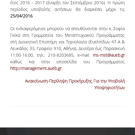
έτος 2016 - 2017 (έναρξη τον Σεπτέμβριο 2016). Η πρώτη
περίοδος υποβολής αιτήσεων θα διαρκέσει μέχρι τις
NEWSLETTERS
25/04/2016
.
TESTIMONIALS
Οι ενδιαφερόμενοι μπορούν να απευθύνονται στην κ. Σοφία
Γκίκα στη Γραμματεία του Μεταπτυχιακού Προγράμματος
ΒΡΑΒΕΙΑ ΕΞΑΙΡΕΤΙΚΗΣ ΕΠΙΔΟΣΗΣ ΣΤΗ
στη Διοικητική Επιστήμη και Τεχνολογία (Ευελπίδων 47-A &
ΔΙΔΑΣΚΑΛΙΑ
Λευκάδος 33, Γραφείο 910, Αθήνα), Δευτέρα έως Παρασκευή
11:00-16:00, τηλ.: 210-8203685, e‑mail:
ms-mst@aueb.gr
ΑΝΘΡΩΠΙΝΟ ΔΥΝΑΜΙΚΟ
καθώς και στην ιστοσελίδα του Προγράμματος
http://management.aueb.gr
.
ΠΡΟΣΩΠΙΚΟ ΤΟΥ ΤΜΗΜΑΤΟΣ
ΜΕΛΗ ΔΕΠ
Ανακοίνωση-Περίληψη Προκήρυξης Για την Υποβολή
Υποψηφιοτήτων
ΕΠΙΤΙΜΟΙ ΔΙΔΑΚΤΟΡΕΣ
ΕΠΙΣΚΕΠΤΕΣ ΚΑΘΗΓΗΤΕΣ
ΜΕΛΗ Ε.ΔΙ.Π.
ΜΕΛΗ Ε.Τ.Ε.Π.