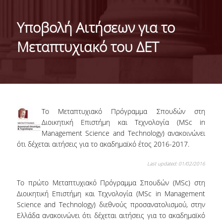
ΤΑΥΤΟΤΗΤΑ ΤΟΥ ΤΜΗΜΑΤΟΣ
Υποβολή Αιτήσεων για το
ΑΠΟΣΤΟΛΗ ΤΟΥ ΤΜΗΜΑΤΟΣ
Μεταπτυχιακό του ΔΕΤ
ΔΙΟΙΚΗΣΗ ΤΟΥ ΤΜΗΜΑΤΟΣ
ΣΥΜΒΟΥΛΕΥΤΙΚΗ ΕΠΙΤΡΟΠΗ
ΔΙΕΘΝΕΙΣ ΔΙΑΚΡΙΣΕΙΣ
Το Μεταπτυχιακό Πρόγραμμα Σπουδών στη
TESTIMONIALS ΔΙΑΚΡΙΣΕΩΝ
Διοικητική Επιστήμη και Τεχνολογία (MSc in
Management Science and Technology) ανακοινώνει
ΕΠΑΓΓΕΛΜΑΤΙΚΕΣ ΠΡΟΟΠΤΙΚΕΣ
ότι δέχεται αιτήσεις για το ακαδημαϊκό έτος 2016-2017.
ΓΙΑ ΜΑΘΗΤΕΣ ΛΥΚΕΙΟΥ
Last updated: 01/02/2016
ΠΡΟΓΡΑΜΜΑ ΥΠΟΤΡΟΦΙΩΝ
Το πρώτο Μεταπτυχιακό Πρόγραμμα Σπουδών (MSc) στη
Διοικητική Επιστήμη και Τεχνολογία (MSc in Management
ΚΡΙΤΗΡΙΑ ΚΑΙ ΔΙΑΔΙΚΑΣΙΑ ΕΠΙΛΟΓΗΣ
Science and Technology) διεθνούς προσανατολισμού, στην
Ελλάδα ανακοινώνει ότι δέχεται αιτήσεις για το ακαδημαϊκό
ΕΡΓΑΣΤΗΡΙΑΚΗ ΥΠΟΔΟΜΗ